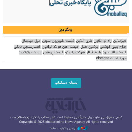
وبگردی
خبرآنلاین
راه نو آنلاین
بازی آنلاین
قیمت تلویزیون سونی
مبل مینیمال
جراح بینی گوشتی
پرشین هتل
قیمت آهن فولاد ایرانیان
اعتبارسنجی بانکی
قیمت طلا امروز
بلیط قطار
شرکت رادوکو
قیمت پروفیل
سایت یوتوتایمز
خرید اکانت chatgpt
نسخه دسکتاپ
تمامی حقوق این سایت برای خبرآنلاین محفوظ است. نقل مطالب با ذکر منبع بلامانع است.
Copyright © 2025 khabaronline News Agancy, All rights reserved
طراحی و تولید: نستوه