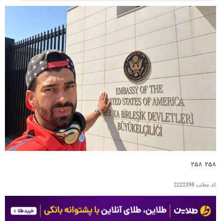
۲۵۸ ۲۵۸
کد مطلب
2222398