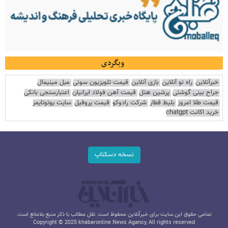
وبگردی
خبرآنلاین
راه نو آنلاین
بازی آنلاین
قیمت تلویزیون سونی
مبل مینیمال
جراح بینی گوشتی
پرشین هتل
قیمت آهن فولاد ایرانیان
اعتبارسنجی بانکی
قیمت طلا امروز
بلیط قطار
شرکت رادوکو
قیمت پروفیل
سایت یوتوتایمز
خرید اکانت chatgpt
نسخه دسکتاپ
تمامی حقوق این سایت برای خبرآنلاین محفوظ است. نقل مطالب با ذکر منبع بلامانع است.
Copyright © 2025 khabaronline News Agancy, All rights reserved