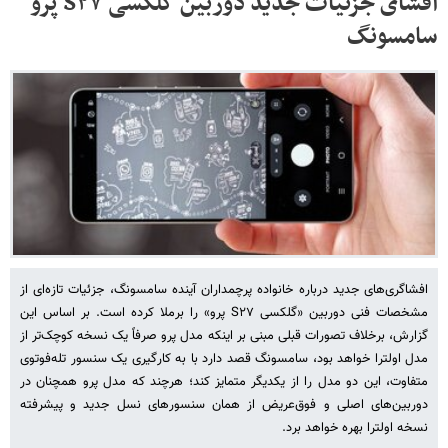
افشای جزئیات جدید دوربین گلکسی S۲۷ پرو
سامسونگ
افشاگری‌های جدید درباره خانواده پرچمداران آینده سامسونگ، جزئیات تازه‌ای از
مشخصات فنی دوربین «گلکسی S۲۷ پرو» را برملا کرده است. بر اساس این
گزارش، برخلاف تصورات قبلی مبنی بر اینکه مدل پرو صرفاً یک نسخه کوچک‌تر از
مدل اولترا خواهد بود، سامسونگ قصد دارد با به کارگیری یک سنسور تله‌فوتوی
متفاوت، این دو مدل را از یکدیگر متمایز کند؛ هرچند که مدل پرو همچنان در
دوربین‌های اصلی و فوق‌عریض از همان سنسورهای نسل جدید و پیشرفته
نسخه اولترا بهره خواهد برد.