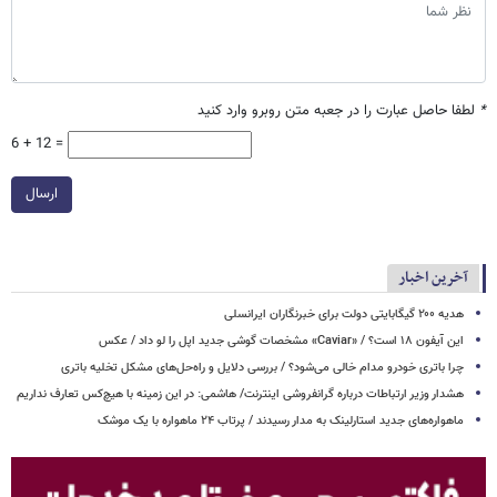
*
لطفا حاصل عبارت را در جعبه متن روبرو وارد کنید
6 + 12 =
ارسال
آخرین اخبار
هدیه ۲۰۰ گیگابایتی دولت برای خبرنگاران ایرانسلی
این آیفون ۱۸ است؟ / «Caviar» مشخصات گوشی جدید اپل را لو داد / عکس
چرا باتری خودرو مدام خالی می‌شود؟ / بررسی دلایل و راه‌حل‌های مشکل تخلیه باتری
هشدار وزیر ارتباطات درباره گرانفروشی اینترنت/ هاشمی: در این زمینه با هیچ‌کس تعارف نداریم
ماهواره‌های جدید استارلینک به مدار رسیدند / پرتاب ۲۴ ماهواره با یک موشک