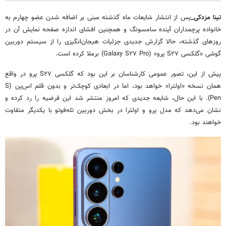
تینا مزدکی_
پس از انتشار شایعات ماه گذشته مبنی بر اضافه شدن عضو چهارم به
خانواده پرچمداران آینده سامسونگ و همچنین افشای اندازه صفحه نمایش آن در
روزهای گذشته، حالا گزارش جدیدی جزئیات هیجان‌انگیزی را از سیستم دوربین
گوشی «گلکسی S۲۷ پرو» (Galaxy S۲۷ Pro) برملا کرده است.
پیش از این، تصور عمومی کارشناسان بر این بود که گلکسی S۲۷ پرو در واقع
همان نسخه «اولترا» خواهد بود، اما در ابعادی کوچک‌تر و بدون قلم اس‌پن (S
Pen). با این حال، شایعه جدیدی که امروز منتشر شد این فرضیه را رد کرده و
نشان می‌دهد که مدل پرو و اولترا در بخش دوربین تله‌فوتو با یکدیگر متفاوت
خواهند بود.