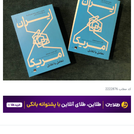
کد مطلب
2222876