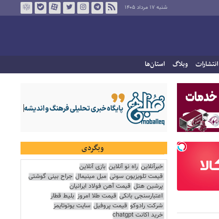
شنبه ۱۷ مرداد ۱۴۰۵
انتشارات
وبلاگ
استان‌ها
وبگردی
خبرآنلاین
راه نو آنلاین
بازی آنلاین
قیمت تلویزیون سونی
مبل مینیمال
جراح بینی گوشتی
پرشین هتل
قیمت آهن فولاد ایرانیان
اعتبارسنجی بانکی
قیمت طلا امروز
بلیط قطار
شرکت رادوکو
قیمت پروفیل
سایت یوتوتایمز
خرید اکانت chatgpt