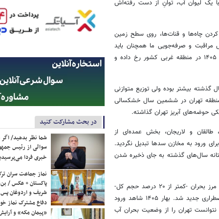
 یک لیوان آب، توانِ از دست رفته‌اش
کردن چاه‌ها و قنات‌ها، روی سطح زمین
 مراقبت و صرفه‌جویی ما همچنان باید
ادامه داشته باشد به ویژه آنکه بیشتر بارش شدید در زمستان ۱۴۰۴ و بهار ۱۴۰۵ در منطقه غربی کشور رخ داده و
ل گذشته بیشتر بوده ولی توزیع متوازنی
 منطقه تهران در ششمین سال خشکسالی
ی حوضه‌های آبریز تهران گذاشته.
در بحث مشارکت کنید
طالقان و لاریجان، بخش عمده‌ای از
شما نظر بدهید/ اگر خ
ای ورود به مخازن سدها تبدیل نگردید.
سوالی از رئیس جمه
ستانه سال‌های گذشته به جای ذخیره شدن
خبری فردا می‌پرسیدی
نماز جماعت سران ترک
پاکستان + عکس / بن‌س
حجم ذخیره سدهای پنج‌گانه تهران در اواخر این دوره خشکسالی بارها به زیر مرز بحران -کمتر از ۲۰ درصد حجم کل-
شریف و اردوغان پس ا
رسید و مدیریت شهری مجبور به اتخاذ راهبردهای بازتوزیع و حفر چاه‌های اضطراری جدید شد. بهار ۱۴۰۵ شاهد ورود
دفاع مشترک نماز خوا
 نتوانست تهران را از وضعیت بحران آب
«پیمان مکه» و آرایش