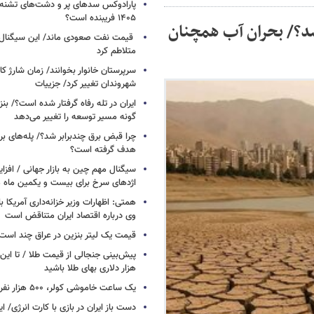
پارادوکس سدهای پر و دشت‌های تشنه/ چ
۱۴۰۵ فریبنده است؟
شد؟/ بحران آب همچنان
قیمت نفت صعودی ماند/ این سیگنال‌ها 
متلاطم کرد
سرپرستان خانوار بخوانند/ زمان شارژ کا
شهروندان تغییر کرد/ جزییات
ایران در تله رفاه گرفتار شده است؟/ بنز
گونه مسیر توسعه را تغییر می‌دهد
چرا قبض برق چندبرابر شد؟/ پله‌های بر
هدف گرفته است؟
سیگنال‌ مهم چین به بازار جهانی / افزا
اژدهای سرخ برای بیست و یکمین ماه م
همتی: اظهارات وزیر خزانه‌داری آمریکا ب
وی درباره اقتصاد ایران متناقض است
قیمت یک لیتر بنزین در عراق چند است
پیش‌بینی جنجالی از قیمت طلا / تا این 
هزار دلاری بهای طلا باشید
یک ساعت خاموشی کولر، ۵۰۰ هزار نفر را سیراب می‌کند
دست باز ایران در بازی با کارت انرژی/ ا