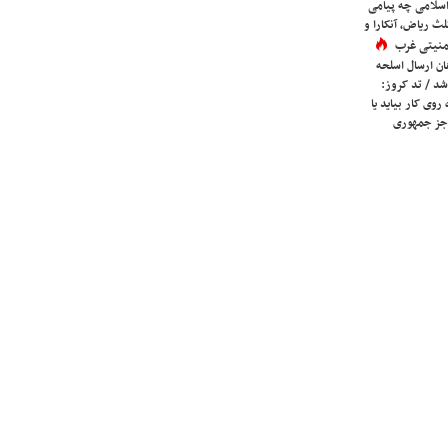
اسلامی چه پیامی
لث ریاض، آنکارا و
 امنیتی غرب
ان ارسال اسلحه
شد / تد کروز:
روی کار بیاید یا
جز جمهوری