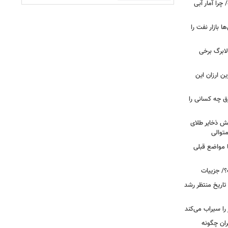
را آمار آبی
بازار نفت را
لابرگ برخی
ین ارزان این
ق چه کسانی را
یش ذخایر طلای
توالی
ا مواضع قبلی
؟/ جزییات
تاریخ منتظر رشد
یران چگونه