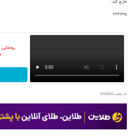
خارج کند.
۲۲۳۲۲۵
رونمایی
دن
کد مطلب
2223433