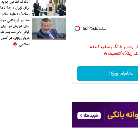
ائتلاف نظامی جدید 
برای تهران دارد؟ / مث
اسلام‌آباد علیه خلاء
سناتور آمریکایی خواه
برای شورش در ایران 
فرقی نمی‌کند پسر شاه 
مریم رجوی، هر کسی 
اسلامی
 از روش خانگی سفیدکننده
دان50%تخفیف🔥
تخفیف ویژه!