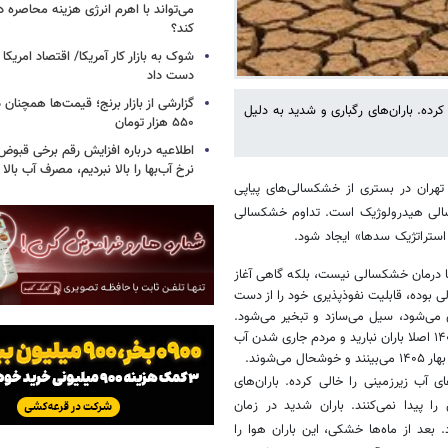
می‌تواند با اهرم انرژی‌ هزینه محاصره د
کند؟
دست داد
ده. باران‌های رگباری و شدید به دلیل
۵۵۰ هزار تومان
اطلاعیه درباره افزایش رقم برخی قبوض 
نرخ آب‌بها را بالا نبردیم، مصرف آب بال
تهران در بستری از خشکسالی‌های پیاپی
شان دهنده یک بحران خشکسالی هیدرولوژیک است. تداوم خشکسالی
ستراتژیک سدها» ایجاد شود.
نها درمان خشکسالی نیست، بلکه گاهی آغاز
وده، قابلیت نفوذپذیری خود را از دست
 می‌شود، سیل می‌سازد و تبخیر می‌شود.
زمین به باران‌های مداوم، ملایم و طولانی‌مدت پاییزه و زمستانه نیاز دارد، پاییز ۱۴۰۴ اصلا باران نبارید و مردم جاری شدن آب
شوند.
آب زیرزمینی را خالی کرده. باران‌های
 پیدا نمی‌کنند. باران شدید در زمان
د از ماه‌ها خشکی، این باران هوا را