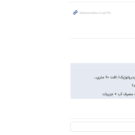
یک/ افت ۶۰ متری…
؟
ه مصرف آب + جزییات