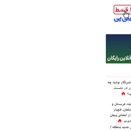
برنگار بودید چه
ور در نشست
د؟
یه، عربستان و
لمان، شهباز
ز امضای پیمان
ندند
 جدید منطقه /