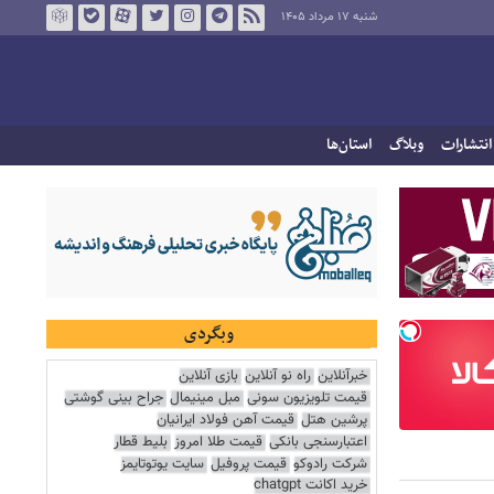
شنبه ۱۷ مرداد ۱۴۰۵
انتشارات
وبلاگ
استان‌ها
وبگردی
خبرآنلاین
راه نو آنلاین
بازی آنلاین
قیمت تلویزیون سونی
مبل مینیمال
جراح بینی گوشتی
پرشین هتل
قیمت آهن فولاد ایرانیان
اعتبارسنجی بانکی
قیمت طلا امروز
بلیط قطار
شرکت رادوکو
قیمت پروفیل
سایت یوتوتایمز
خرید اکانت chatgpt