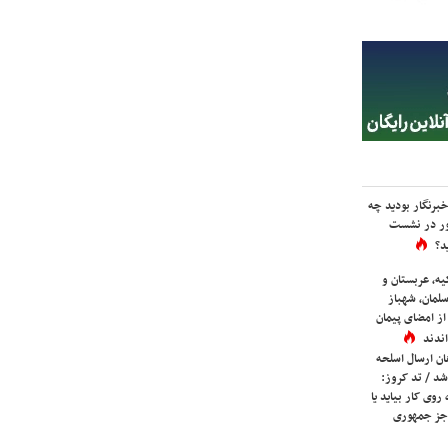
برنگار بودید چه
ور در نشست
د؟
یه، عربستان و
لمان، شهباز
ز امضای پیمان
ندند
ان ارسال اسلحه
شد / تد کروز:
روی کار بیاید یا
جز جمهوری