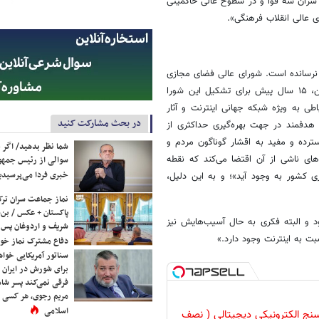
 سران سه قوا و در سطوح عالی حاکمیتی
 عالی انقلاب فرهنگی».
ف نرسانده است. شورای عالی فضای مجازی
نیز در همین مجموعه نتوانسته به اهدافش برسد. حکمی که رهبری پیشین، ۱۵ سال پیش برای تشکیل این شورا
طی به ویژه شبکه جهانی اینترنت و آثار
در بحث مشارکت کنید
 هدفمند در جهت بهره‌گیری حداکثری از
رده و مفید به اقشار گوناگون مردم و
شما نظر بدهید/ اگر خ
ای ناشی از آن اقتضا می‌کند که نقطه
سوالی از رئیس جمه
خبری فردا می‌پرسیدی
 کشور به وجود آید»؛ و به این دلیل،
نماز جماعت سران ترک
پاکستان + عکس / بن‌س
 و البته فکری به حال آسیب‌هایش نیز
شریف و اردوغان پس ا
ت به اینترنت وجود دارد.»
دفاع مشترک نماز خوا
سناتور آمریکایی خواه
برای شورش در ایران 
فرقی نمی‌کند پسر شاه 
مریم رجوی، هر کسی 
اسلامی
نج الکترونیکی دیجیتالی ( نصف