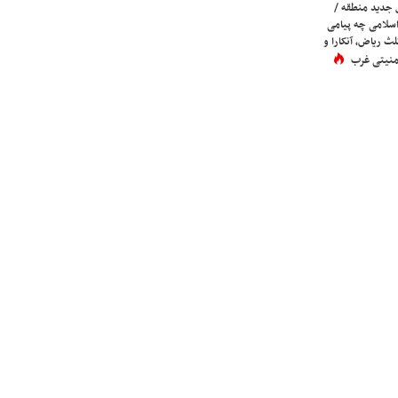
 جدید منطقه /
اسلامی چه پیامی
لث ریاض، آنکارا و
 امنیتی غرب