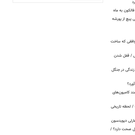
د
الکون به ماه
 وقتی پیچ از پورشه
توافقی که ساخت
ی / قفل شدن
ندگی در جنگل
ورد؟
ند کامیون‌های
/ لحظه تاریخی
ارلی دیویدسون
بین‌الملل صحت دارد؟ /