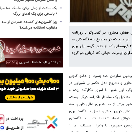
واکنش سازمان تنظیم مقررات
یک ساعت از
/ پاسخی برای یک ادعای بزرگ
چرا کامیون‌های کشنده همزمان از سه 
متفاوت استفاده می‌کنند؟
ضای مجازی، در گفت‌وگو با روزنامه
از باور دارد که در مجموع سه نگاه کلی به
مقوله اینترنت در ایران وجود دارد: ۱-هوادارن قطع دائم و موقت اینترنت ۲-ذی‌نفعانی که از تفکر گروه اول برای
ستفاده می‌کنند و در نهادهای تصمیم‌گیر، صاحب جایگاهند ۳-طرفداران اینترنت جهانی که قربانی دو گروه
 پیشین سازمان صداوسیما و عضو کنونی
 مجازی و تشریح مدل حکمرانی شورایی در
ر، این شورا تا امروز ناکارآمد بوده و
، تشکیل یک ساختار ناکارآمد دیگر نیست،
چون مشکل را حل نخواهد کرد. بر اساس تحقیقاتی که انجام شده، ما در کشور بیش از ۱۰۰ شورای عالی داریم. سه
عالی درون بخشی، داخل دستگاه‌ها برای
ولتی ایجاد شده‌اند که از دستگاه‌های
یس جمهوری یا وزیران هستند، اما از