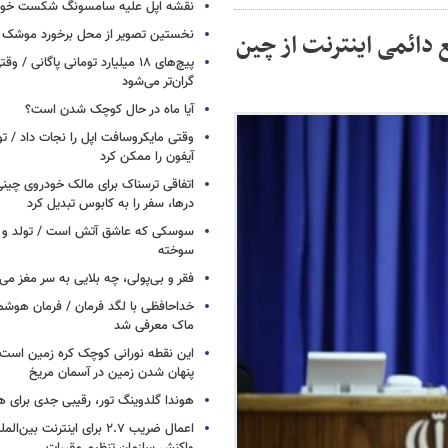
نقشه اپل علیه سامسونگ شکست خور
نخستین تصویر از محل برخورد موشک ف
دائمی اینترنت از چین
پیچ‌های ۱۸ میلیارد تومانی پاگانی /
گران‌تر می‌شود
آیا ماه در حال کوچک شدن است؟
وقتی مایکروسافت اپل را نجات داد / 
آیفون را ممکن کرد
اتفاقی ترسناک برای مالک خودروی چین
درها، سفر را به کابوس تبدیل کرد
سوسکی که عاشق آتش است / تولد و ز
سوخته
فقر و بی‌پولی، چه بلایی به سر مغز می‌آ
خداحافظی با لگد فرمان / فرمان هوشم
ماک معرفی شد
این نقطه نورانی کوچک کره زمین است 
پنهان شدن زمین در آسمان مریخ
هوندا گلدوینگ تور، رقیبی جدی برای ه
اعمال ضریب ۲.۷ برای اینترنت 