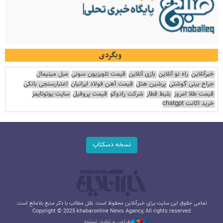
وبگردی
خبرآنلاین
راه نو آنلاین
بازی آنلاین
قیمت تلویزیون سونی
مبل مینیمال
جراح بینی گوشتی
پرشین هتل
قیمت آهن فولاد ایرانیان
اعتبارسنجی بانکی
قیمت طلا امروز
بلیط قطار
شرکت رادوکو
قیمت پروفیل
سایت یوتوتایمز
خرید اکانت chatgpt
نسخه دسکتاپ
تمامی حقوق این سایت برای خبرآنلاین محفوظ است. نقل مطالب با ذکر منبع بلامانع است.
Copyright © 2025 khabaronline News Agancy, All rights reserved
طراحی و تولید: نستوه