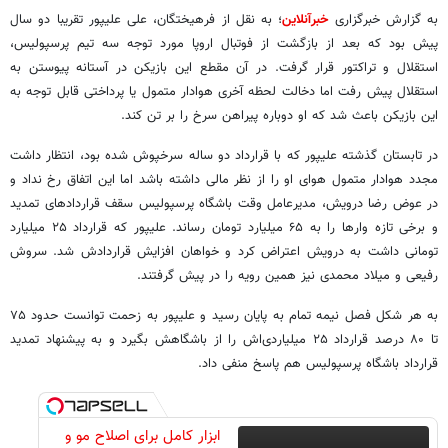
به گزارش خبرگزاری
خبرآنلاین
؛ به نقل از فرهیختگان، علی علیپور تقریبا دو سال
پیش بود که بعد از بازگشت از فوتبال اروپا مورد توجه سه تیم پرسپولیس،
استقلال و تراکتور قرار گرفت. در آن مقطع این بازیکن در آستانه پیوستن به
استقلال پیش رفت اما دخالت لحظه آخری هوادار متمول یا پرداختی قابل توجه به
این بازیکن باعث شد که او دوباره پیراهن سرخ را بر تن کند.
در تابستان گذشته علیپور که با قرارداد دو ساله سرخپوش شده بود، انتظار داشت
مجدد هوادار متمول هوای او را از نظر مالی داشته باشد اما این اتفاق رخ نداد و
در عوض رضا درویش، مدیرعامل وقت باشگاه پرسپولیس سقف قراردادهای تمدید
و برخی تازه وارها را به ۶۵ میلیارد تومان رساند. علیپور که قرارداد ۲۵ میلیارد
تومانی داشت به درویش اعتراض کرد و خواهان افزایش قراردادش شد. سروش
رفیعی و میلاد محمدی نیز همین رویه را در پیش گرفتند.
به هر شکل فصل نیمه تمام به پایان رسید و علیپور به زحمت توانست حدود ۷۵
تا ۸۰ درصد قرارداد ۲۵ میلیاردی‌اش را از باشگاهش بگیرد و به پیشنهاد تمدید
قرارداد باشگاه پرسپولیس هم پاسخ منفی داد.
ابزار کامل برای اصلاح مو و