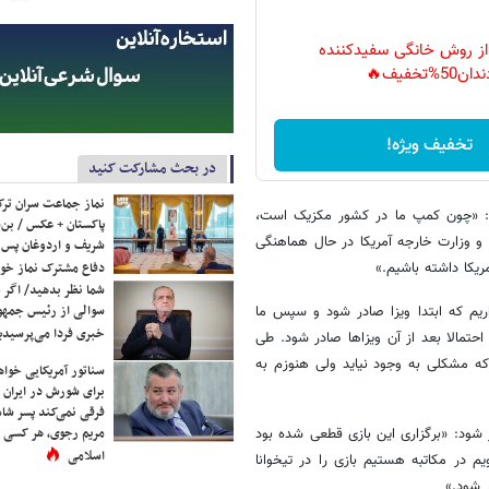
 از روش خانگی سفیدکننده
دان50%تخفیف🔥
تخفیف ویژه!
در بحث مشارکت کنید
نماز جماعت سران ترک
 داد: «چون کمپ ما در کشور مکزیک است،
پاکستان + عکس / بن‌س
و وزارت خارجه آمریکا در حال هماهنگی
شریف و اردوغان پس ا
دفاع مشترک نماز خوا
ریکا داشته باشیم.»
شما نظر بدهید/ اگر خ
سوالی از رئیس جمه
یم که ابتدا ویزا صادر شود و سپس ما
خبری فردا می‌پرسیدی
حتمالا بعد از آن ویزاها صادر شود. طی
 که مشکلی به وجود نیاید ولی هنوزم به
سناتور آمریکایی خواه
برای شورش در ایران 
فرقی نمی‌کند پسر شاه 
مریم رجوی، هر کسی 
ر شود: «برگزاری این بازی قطعی شده بود
اسلامی
یم در مکاتبه هستیم بازی را در تیخوانا
ر شود.»