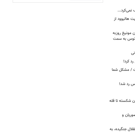
 نمی‌کرد...
ت هالیوود از
رن مونیخ روزبه
وونتوس به سمت
نی
د کرد!
ست / مشکل شما
یس رد شد!
ان شکسته تا قله
وریان و
قلال جنگیده، به