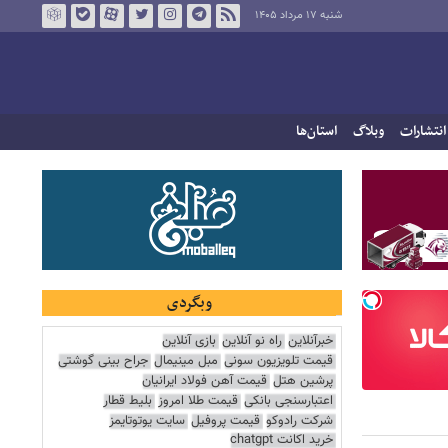
شنبه ۱۷ مرداد ۱۴۰۵
انتشارات
وبلاگ
استان‌ها
وبگردی
خبرآنلاین
راه نو آنلاین
بازی آنلاین
قیمت تلویزیون سونی
مبل مینیمال
جراح بینی گوشتی
پرشین هتل
قیمت آهن فولاد ایرانیان
اعتبارسنجی بانکی
قیمت طلا امروز
بلیط قطار
شرکت رادوکو
قیمت پروفیل
سایت یوتوتایمز
خرید اکانت chatgpt