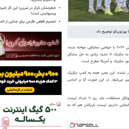
او احترام بگذارید!
خط‌ونشان تارتار در تمرین؛ این کار نامر
پرسپولیس است!
تصمیم قطعی طارمی برای جدایی از الم
پورتوریکو توضیح داد.
؛ تیم ملی فوتبال ایران برای حضور در جام جهانی ۲۰۲۶ با حواشی مختلفی مواجه شده،
 به مکزیک تا حدود زیادی به حل مشکل
شور مکزیک و آمریکا مطرح است.
در نشده. این یعنی همه به کمپ مکزیک
یر می‌شود. در این صورت آیا بر اساس
هدایت ممبینی دبیرکل فدراسیون در واکنش به این موضوع گفت: «طبق پروتکل مسابقات، باید روز ۱۱ خرداد لیست
د. در کادر فنی که جابجایی نداریم، لیست بازیکنان هم که به