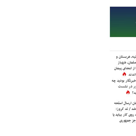
یه، عربستان و
لمان، شهباز
ز امضای پیمان
ندند
برنگار بودید چه
ور در نشست
د؟
ان ارسال اسلحه
شد / تد کروز:
روی کار بیاید یا
جز جمهوری