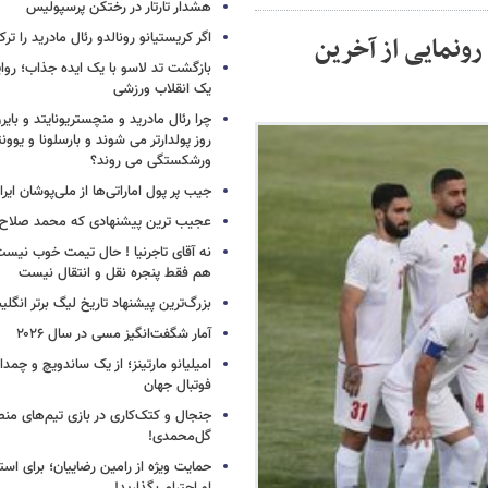
هشدار تارتار در رختکن پرسپولیس
اگر کریستیانو رونالدو رئال مادرید را ترک
ونمایی از آخرین
بازگشت تد لاسو با یک ایده جذاب؛ روای
یک انقلاب ورزشی
چرا رئال مادرید و منچستریونایتد و بای
روز پولدارتر می شوند و بارسلونا و ی
ورشکستگی می روند؟
جیب پر پول اماراتی‌ها از ملی‌پوشان ایرا
عجیب ترین پیشنهادی که محمد صلاح ر
نه آقای تاجرنیا ! حال تیمت خوب نی
هم فقط پنجره نقل و انتقال نیست
بزرگ‌ترین پیشنهاد تاریخ لیگ برتر انگل
آمار شگفت‌انگیز مسی در سال ۲۰۲۶
امیلیانو مارتینز؛ از یک ساندویچ و چمد
فوتبال جهان
جنجال و کتک‌کاری در بازی تیم‌های منص
گل‌محمدی!
حمایت ویژه از رامین رضاییان؛ برای است