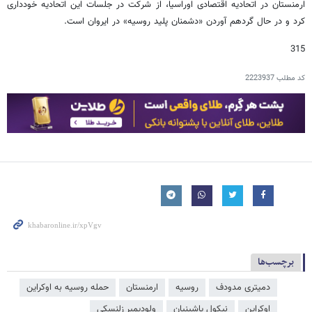
ارمنستان در اتحادیه اقتصادی اوراسیا، از شرکت در جلسات این اتحادیه خودداری
کرد و در حال گردهم آوردن «دشمنان پلید روسیه» در ایروان است.
315
کد مطلب
2223937
برچسب‌ها
دمیتری مدودف
روسیه
ارمنستان
حمله روسیه به اوکراین
اوکراین
نیکول پاشینیان
ولودیمیر زلنسکی