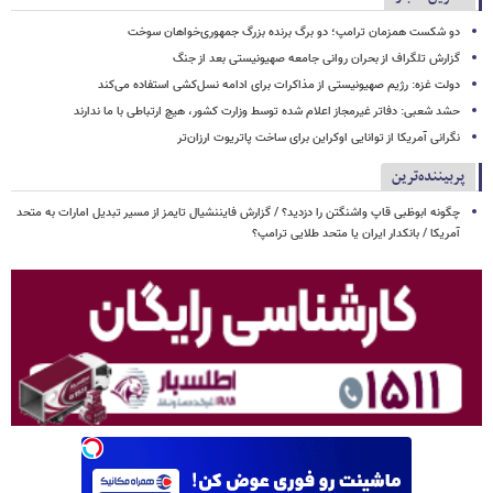
دو شکست همزمان ترامپ؛ دو برگ برنده بزرگ جمهوری‌خواهان سوخت
گزارش تلگراف از بحران روانی جامعه صهیونیستی بعد از جنگ
دولت غزه: رژیم صهیونیستی از مذاکرات برای ادامه نسل‌کشی استفاده می‌کند
حشد شعبی: دفاتر غیرمجاز اعلام شده توسط وزارت کشور، هیچ ارتباطی با ما ندارند
نگرانی آمریکا از توانایی اوکراین برای ساخت پاتریوت ارزان‌تر
پربیننده‌ترین
چگونه ابوظبی قاپ واشنگتن را دزدید؟ / گزارش فایننشیال تایمز از مسیر تبدیل امارات به متحد
آمریکا / بانکدار ایران یا متحد طلایی ترامپ؟