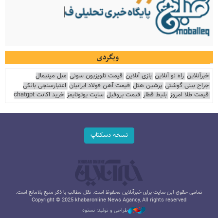
وبگردی
خبرآنلاین
راه نو آنلاین
بازی آنلاین
قیمت تلویزیون سونی
مبل مینیمال
جراح بینی گوشتی
پرشین هتل
قیمت آهن فولاد ایرانیان
اعتبارسنجی بانکی
قیمت طلا امروز
بلیط قطار
قیمت پروفیل
سایت یوتوتایمز
خرید اکانت chatgpt
نسخه دسکتاپ
تمامی حقوق این سایت برای خبرآنلاین محفوظ است. نقل مطالب با ذکر منبع بلامانع است.
Copyright © 2025 khabaronline News Agancy, All rights reserved
طراحی و تولید: نستوه