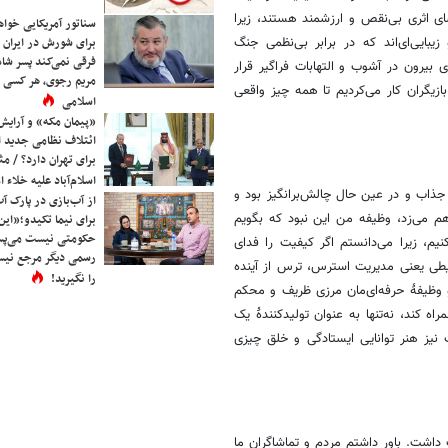
ای اثری بی‌نقص و ارزشمند هستند، زیرا
سناتور آمریکایی خواه
برای شورش در ایران 
یبایی‌ای‌اند که در برابر بی‌نظمی جنگ
فرقی نمی‌کند پسر شاه 
بیرون در آشوب و التهابات فراگیر قرار
مریم رجوی، هر کسی 
ازیگران کار می‌کردیم تا همه چیز واقعی
اسلامی
«پیمان مکه» و آرایش
ائتلاف نظامی جدید 
برای تهران دارد؟ / مث
اسلام‌آباد علیه خلاء
جذاب و در عین حال چالش‌برانگیز بود و
از آب‌بازی در پارک آ
م می‌زد، وظیفه من این نبود که بگویم
برای نیما تکیدو؛«این
حکومتی نیست می‌پسن
نیم، زیرا می‌دانستم اگر کیفیت را فدای
رسمی دیگر مرجع نیست
ایطی یعنی مدیریت استرس، ترس از آینده
را نگیرید!
وظیفۀ حرفه‌ای‌مان مرزی ظریف و محکم
اه کند، نه‌تنها به عنوان تولیدکنندۀ یک
نیز هنر توانایی ایستادگی و خلق چیزی
 داشت. باور داشتم مردم و تماشاگران ما