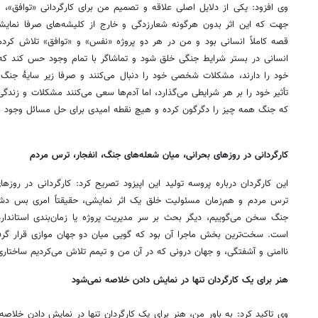
وی افزود: یکی از دلایل اصلی علاقه و تصمیم من برای کارگردانی «توافق»، ن
جهت که این اثر بدون هرگونه شعارزدگی و خارج از کلیشه‌های صرفا نمایشی
قصه کاملاً انسانی بود و من در هر دو پروژه «نفس» و «توافق» تلاش کردم ا
انسانی در بستر شرایط جنگی خلق شود و تماشاگر با تمام وجود حس کند که 
خود را دارند، مشکلات شخصی خود را دنبال می‌کنند و صرفا زیر سایۀ جن
تأثیر خود را بر هر شرایطی می‌گذارد، اما آدم‌ها سعی می‌کنند مشکلات و زندگی
که جنگ همه چیز را دگرگون کرده و هیچ نقطه امیدی برای حل مسائل وجود ند
کارگردانی در روزهای بحرانی، میان شعله‌های جنگ، انفجار، ترس مردم
این کارگردان درباره پروسه تولید این اپیزود تصریح کرد: کارگردانی در روزه
ترس مردم و هم‌زمان مسئولیت خلق یک اثر نمایشی، حقیقتاً امری بس دشوا
جنگ سخن می‌گوییم، دیگر بحث بر سر مدیریت پروژه یا زمان‌بندی استاندار
است. سخت‌ترین بخش ماجرا آن بود که گویی میان دو جهان موازی قرار گرفته
ناامنی و آشفتگی، و جهان درونی که در آن من و تیمم تلاش می‌کردیم ساختاری 
هنر برای یک کارگردان تنها در نمایش دادن خلاصه نمی‌شود
وی تاکید کرد: به باور من، هنر برای یک کارگردان تنها در نمایش دادن خلاصه