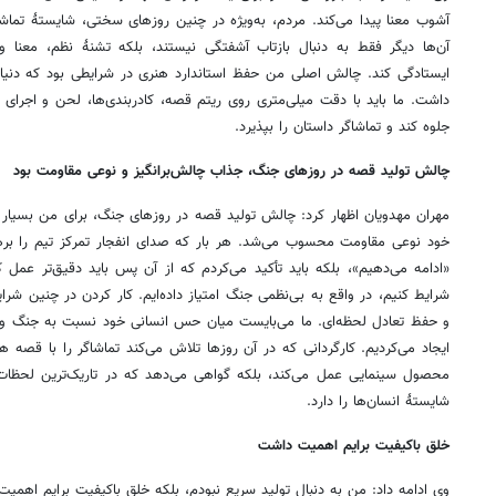
آشوب معنا پیدا می‌کند. مردم، به‌ویژه در چنین روزهای سختی، شایستۀ تماش
آن‌ها دیگر فقط به دنبال بازتاب آشفتگی نیستند، بلکه تشنۀ نظم، معنا و ز
ایستادگی کند. چالش اصلی من حفظ استاندارد هنری در شرایطی بود که دنیای 
داشت. ما باید با دقت میلی‌متری روی ریتم قصه، کادربندی‌ها، لحن و اجرای ب
جلوه کند و تماشاگر داستان را بپذیرد.
چالش تولید قصه در روزهای جنگ، جذاب چالش‌برانگیز و نوعی مقاومت بود
مهران مهدویان اظهار کرد: چالش تولید قصه در روزهای جنگ، برای من بسیار 
خود نوعی مقاومت محسوب می‌شد. هر بار که صدای انفجار تمرکز تیم را بره
«ادامه می‌دهیم»، بلکه باید تأکید می‌کردم که از آن پس باید دقیق‌تر عمل ک
شرایط کنیم، در واقع به بی‌نظمی جنگ امتیاز داده‌ایم. کار کردن در چنین شر
و حفظ تعادل لحظه‌ای. ما می‌بایست میان حس انسانی خود نسبت به جنگ و 
ایجاد می‌کردیم. کارگردانی که در آن روزها تلاش می‌کند تماشاگر را با قصه همر
محصول سینمایی عمل می‌کند، بلکه گواهی می‌دهد که در تاریک‌ترین لحظات 
شایستۀ انسان‌ها را دارد.
خلق باکیفیت برایم اهمیت داشت
وی ادامه داد: من به دنبال تولید سریع نبودم، بلکه خلق باکیفیت برایم اهمیت