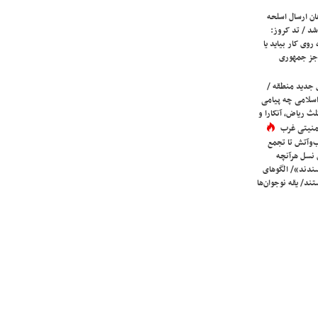
ان ارسال اسلحه
شد / تد کروز:
روی کار بیاید یا
جز جمهوری
 جدید منطقه /
اسلامی چه پیامی
لث ریاض، آنکارا و
 امنیتی غرب
ب‌وآتش تا تجمع
 نسل هرآنچه
دند»/ الگوهای
ند/ یقه نوجوان‌ها