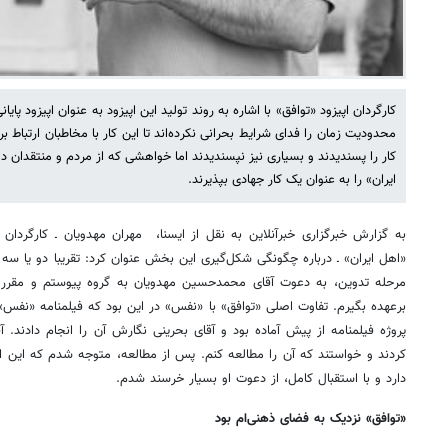
کارگردان اپیزود «توافق» با اشاره به روند تولید این اپیزود به عنوان اپیزود 
محدودیت زمان را فدای شرایط بحرانی نکرده‌اند تا این کار با مخاطبان ارتباط برق
کار را پسندیدند و بسیاری نیز نپسندیدند اما خواهشی که از مردم و منتقدان د
ایران» را به عنوان یک کار جهادی بپذیرند.
به گزارش خبرگزاری خبرآنلاین به نقل از ایسنا، مهران مهدویان ـ کارگردان
«اهل ایران» ـ درباره چگونگی شکل‌گیری این بخش عنوان کرد: تقریبا دو یا سه 
مرحله تدوین، به دعوت آقای محمدحسین مهدویان به گروه پیوستم و مقرر شد
برعهده بگیرم. تفاوت اصلی «توافق» با «نفس» در این بود که فیلمنامه «نفس
پروژه فیلمنامه از پیش آماده بود و آقای بحرینی نگارش آن را انجام دادند. آ
کردند و خواستند که آن را مطالعه کنم. پس از مطالعه، متوجه شدم که این
دارد و با استقبال کامل، از دعوت او بسیار خرسند شدم.
«توافق» نزدیک به فضای ذهنی‌ام بود