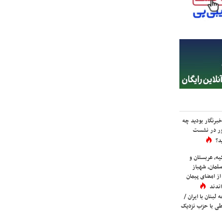
برنگار بودید چه
ور در نشست
د؟
یه، عربستان و
لمان، شهباز
ز امضای پیمان
ندند
لبنان با ایران /
ی با حزب نزدیک