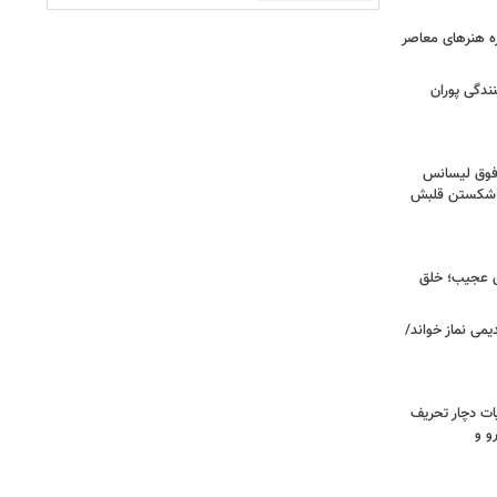
زه هنرهای معاصر
ندگی پوران
فوق‌ لیسانس
ای شکستن قلبش
ای عجیب؛ خلق
یمی نماز خواند/
ت دچار تحریف
و و