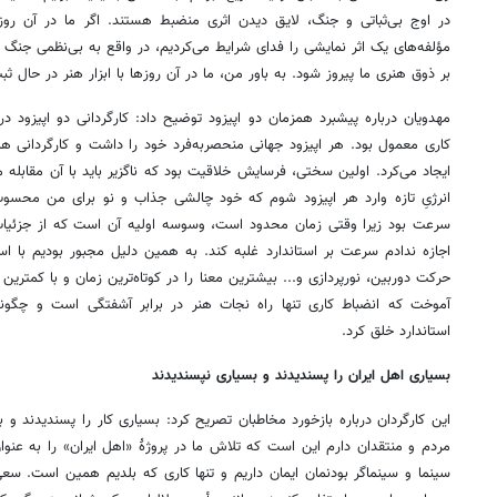
در اوج بی‌ثباتی و جنگ، لایق دیدن اثری منضبط هستند. اگر ما در آن رو
مؤلفه‌های یک اثر نمایشی را فدای شرایط می‌کردیم، در واقع به بی‌نظمی جنگ ام
بر ذوق هنری ما پیروز شود. به باور من، ما در آن روزها با ابزار هنر در حال ثب
مهدویان درباره پیشبرد همزمان دو اپیزود توضیح داد: کارگردانی دو اپیزود در 
کاری معمول بود. هر اپیزود جهانی منحصربه‌فرد خود را داشت و کارگردانی ه
ایجاد می‌کرد. اولین سختی، فرسایش خلاقیت بود که ناگزیر باید با آن مقابله
انرژیِ تازه وارد هر اپیزود شوم که خود چالشی جذاب و نو برای من محس
سرعت بود زیرا وقتی زمان محدود است، وسوسه اولیه آن است که از جزئیات ب
اجازه ندادم سرعت بر استاندارد غلبه کند. به همین دلیل مجبور بودیم با است
حرکت دوربین، نورپردازی و... بیشترین معنا را در کوتاه‌ترین زمان و با کمتری
آموخت که انضباط کاری تنها راه نجات هنر در برابر آشفتگی است و چگونه
استاندارد خلق کرد.
بسیاری اهل ایران را پسندیدند و بسیاری نپسندیدند
این کارگردان درباره بازخورد مخاطبان تصریح کرد: بسیاری کار را پسندیدند و 
مردم و منتقدان دارم این است که تلاش ما در پروژۀ «اهل ایران» را به عنوان
سینما و سینماگر بودنمان ایمان داریم و تنها کاری که بلدیم همین است. سع