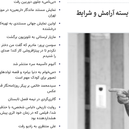
«بی‌نامی» جلوی دوربین رفت
نمایش مستند ماندگار «اربعین» در مو
یسته آرامش و شرایط
تهران
اولین نمایش جهانی مستندی به تهیه‌کن
درخشنده
مازیار لرستانی به تلویزیون برگشت
سوسن پرور: مادرم که گفت من دختر 
نکردم تا در پیتزافروشی کار کند! صد
را شنیدم
آلبوم «آسیمه سر» منتشر شد
«می‌خوام به دنیا بیام» و قصه تولده
تصویر برای کودک مهم است
سیدمحمد خاتمی بر پیکر روزنامه‌نگار قد
عکس
گالری‌گردی در نیمه فصل تابستان
روایت تاریخی «لباس شخصی» با حذفیا
شد/ فیلمی که در زمان خود اثری پیش‌ر
هشداردهنده بود
علی منتظری به رادیو رفت