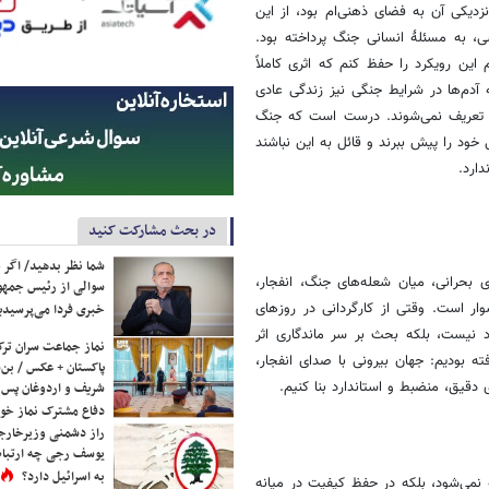
زدیکی آن به فضای ذهنی‌ام بود، از این
، به مسئلۀ انسانی جنگ پرداخته بود.
ین رویکرد را حفظ کنم که اثری کاملاً
آدم‌ها در شرایط جنگی نیز زندگی عادی
گ تعریف نمی‌شوند. درست است که جنگ
 خود را پیش ببرند و قائل به این نباشند
ارد.
در بحث مشارکت کنید
شما نظر بدهید/ اگر خ
ای بحرانی، میان شعله‌های جنگ، انفجار،
سوالی از رئیس جمه
ر است. وقتی از کارگردانی در روزهای
خبری فردا می‌پرسیدی
د نیست، بلکه بحث بر سر ماندگاری اثر
نماز جماعت سران ترک
 بودیم: جهان بیرونی با صدای انفجار،
پاکستان + عکس / بن‌س
دقیق، منضبط و استاندارد بنا کنیم.
شریف و اردوغان پس ا
دفاع مشترک نماز خوا
راز دشمنی وزیرخارجه 
یوسف رجی چه ارتباط
به اسرائیل دارد؟
 نمی‌شود، بلکه در حفظ کیفیت در میانه