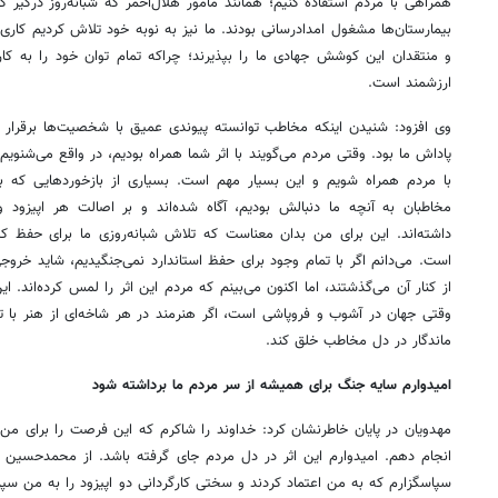
همراهی با مردم استفاده کنیم؛ همانند مأمور هلال‌احمر که شبانه‌روز درگیر کا
بیمارستان‌ها مشغول امدادرسانی بودند. ما نیز به نوبه خود تلاش کردیم کاری 
و منتقدان این کوشش جهادی ما را بپذیرند؛ چراکه تمام توان خود را به کار
ارزشمند است.
وی افزود: شنیدن اینکه مخاطب توانسته پیوندی عمیق با شخصیت‌ها برقرار و
پاداش ما بود. وقتی مردم می‌گویند با اثر شما همراه بودیم، در واقع می‌شنویم
با مردم همراه شویم و این بسیار مهم است. بسیاری از بازخوردهایی که ب
مخاطبان به آنچه ما دنبالش بودیم، آگاه شده‌اند و بر اصالت هر اپیزو
داشته‌اند. این برای من بدان معناست که تلاش شبانه‌روزی ما برای حفظ
است. می‌دانم اگر با تمام وجود برای حفظ استاندارد نمی‌جنگیدیم، شاید خروج
از کنار آن می‌گذشتند، اما اکنون می‌بینم که مردم این اثر را لمس کرده‌اند. 
وقتی جهان در آشوب و فروپاشی است، اگر هنرمند در هر شاخه‌ای از هنر با تع
ماندگار در دل مخاطب خلق کند.
امیدوارم سایه جنگ برای همیشه از سر مردم ما برداشته شود
مهدویان در پایان خاطرنشان کرد: خداوند را شاکرم که این فرصت را برای من ا
انجام دهم. امیدوارم این اثر در دل مردم جای گرفته باشد. از محمدحسی
سپاسگزارم که به من اعتماد کردند و سختی کارگردانی دو اپیزود را به من سپر