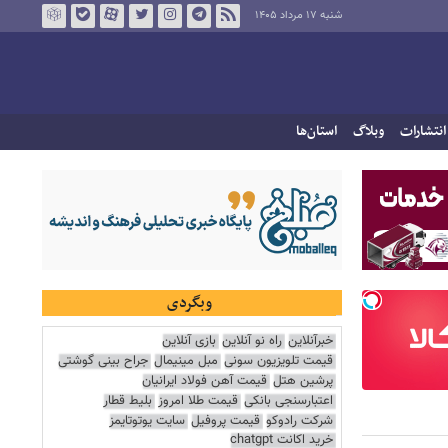
شنبه ۱۷ مرداد ۱۴۰۵
انتشارات
وبلاگ
استان‌ها
وبگردی
خبرآنلاین
راه نو آنلاین
بازی آنلاین
قیمت تلویزیون سونی
مبل مینیمال
جراح بینی گوشتی
پرشین هتل
قیمت آهن فولاد ایرانیان
اعتبارسنجی بانکی
قیمت طلا امروز
بلیط قطار
شرکت رادوکو
قیمت پروفیل
سایت یوتوتایمز
خرید اکانت chatgpt