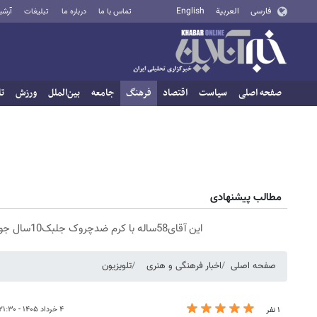
فارسی
العربية
English
تماس با ما
درباره ما
تبلیغات
آرشی
صفحه اصلی
سیاست
اقتصاد
فرهنگ
جامعه
بین‌الملل
ورزش
تا
مطالب پیشنهادی
این آقای58ساله با کرم ضدچروک جلبک10سال جوان شد(سفارش با تخفیف)
صفحه اصلی
اخبار فرهنگی و هنری
تلویزیون
۴ خرداد ۱۴۰۵ - ۲۱:۳۰
۱ نفر