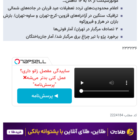
موتورسیکلت از ۱۸ به ۱۶ کاهش…
اعلام محدودیت‌های تردد تعطیلات عید قربان در جاده‌های شمالی
ترافیک سنگین در آزادراه‌های قزوین‑کرج‑تهران و ساوه‑تهران/ بارش
باران در هراز و فیروزکوه
۲ تصادف مرگبار در تهران/ آمار فوتی‌ها
برخورد پژو با تیر چراغ برق مرگبار شد/ آمار جان‌باختگان
۲۳۳۲۳۶
ساییدگی مفصل زانو داری؟
عمل کنی بدتر می‌شه❌
"پرسش‌نامه"
◀ پرسش‌نامه
کد مطلب
2224184