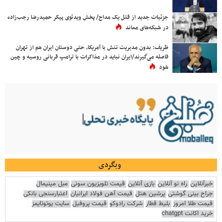
جزئیات جدید از قتل یک مداح/ پخش ویدئوی پیکر حمیدرضا رجب‌زاده
در شبکه‌های معاند
ظریف: بدون مدیریت تنش با آمریکا، حتی دوستان ایران هم از تهران
فاصله می‌گیرند/ایران نباید در مذاکرات با ترامپ قربانی روسیه و چین
شود
وبگردی
خبرآنلاین
راه نو آنلاین
بازی آنلاین
قیمت تلویزیون سونی
مبل مینیمال
جراح بینی گوشتی
پرشین هتل
قیمت آهن فولاد ایرانیان
اعتبارسنجی بانکی
قیمت طلا امروز
بلیط قطار
شرکت رادوکو
قیمت پروفیل
سایت یوتوتایمز
خرید اکانت chatgpt