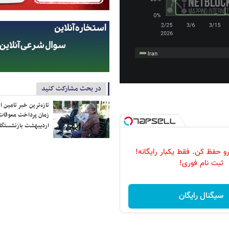
در بحث مشارکت کنید
تازه‌ترین خبر تامین 
زمان پرداخت معوقات
اردیبهشت بازنشستگا
 حفظ کن. فقط یکبار رایگانه!
ثبت نام فوری!
سیگنال رایگان