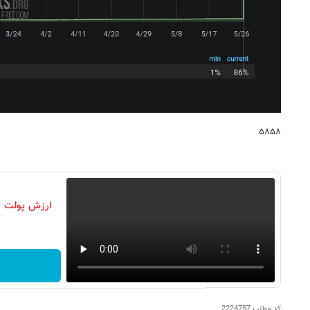
۵۸۵۸
ارزش پولت رو
کد مطلب
2224757