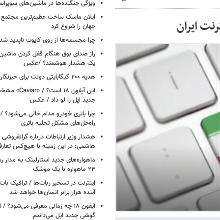
ویژگی جنگنده‌ها در ماشین‌های سوپر
ایلان ماسک ساخت عظیم‌ترین مجتمع ت
نت ایران
جهان را شروع کرد
چرا مجسمه‌ها از روی کاپوت‌ ناپدید ش
راز صدای بوق هنگام قفل کردن ماشین /
یک هشدار هوشمند؟ /عکس
هدیه ۲۰۰ گیگابایتی دولت برای خبرنگاران ایرانسلی
این آیفون ۱۸ است؟
جدید اپل را لو داد / عکس
چرا باتری خودرو مدام خالی می‌شود؟ / 
راه‌حل‌های مشکل تخلیه باتری
هشدار وزیر ارتباطات درباره گرانفروشی ا
هاشمی: در این زمینه با هیچ‌کس تعارف
ماهواره‌های جدید استارلینک به مدار رس
۲۴ ماهواره با یک موشک
آینده هزار برابر انسان‌ها خواهد شد
آیفون ۱۸ چه زمانی معرفی می‌شود؟ / 
گوشی جدید اپل می‌دانیم