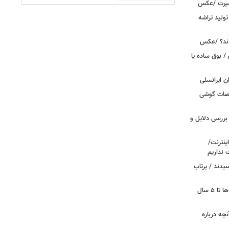
اسپرت /عکس
ولید تراشه
دند؟ /عکس
 بوق ساده یا
 / «Caviar» مشخصات گوشی
بررسی دلایل و
ینترنت/
 نداریم
یدند / پرتاب
اینترنت در تسخیر ربات‌ها / ترافیک بات‌ها تا ۵ سال
آنچه درباره