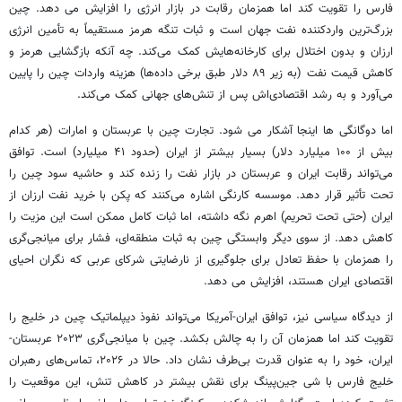
فارس را تقویت کند اما همزمان رقابت در بازار انرژی را افزایش می دهد. چین
بزرگ‌ترین واردکننده نفت جهان است و ثبات تنگه هرمز مستقیماً به تأمین انرژی
ارزان و بدون اختلال برای کارخانه‌هایش کمک می‌کند. چه آنکه بازگشایی هرمز و
کاهش قیمت نفت (به زیر ۸۹ دلار طبق برخی داده‌ها) هزینه واردات چین را پایین
می‌آورد و به رشد اقتصادی‌اش پس از تنش‌های جهانی کمک می‌کند.
اما دوگانگی ها اینجا آشکار می شود. تجارت چین با عربستان و امارات (هر کدام
بیش از ۱۰۰ میلیارد دلار) بسیار بیشتر از ایران (حدود ۴۱ میلیارد) است. توافق
می‌تواند رقابت ایران و عربستان در بازار نفت را زنده کند و حاشیه سود چین را
تحت تأثیر قرار دهد. موسسه کارنگی اشاره می‌کنند که پکن با خرید نفت ارزان از
ایران (حتی تحت تحریم) اهرم نگه داشته، اما ثبات کامل ممکن است این مزیت را
کاهش دهد. از سوی دیگر وابستگی چین به ثبات منطقه‌ای، فشار برای میانجی‌گری
را همزمان با حفظ تعادل برای جلوگیری از نارضایتی شرکای عربی که نگران احیای
اقتصادی ایران هستند، افزایش می دهد.
از دیدگاه سیاسی نیز، توافق ایران-آمریکا می‌تواند نفوذ دیپلماتیک چین در خلیج را
تقویت کند اما همزمان آن را به چالش بکشد. چین با میانجی‌گری ۲۰۲۳ عربستان-
ایران، خود را به عنوان قدرت بی‌طرف نشان داد. حالا در ۲۰۲۶، تماس‌های رهبران
خلیج فارس با شی جین‌پینگ برای نقش بیشتر در کاهش تنش، این موقعیت را