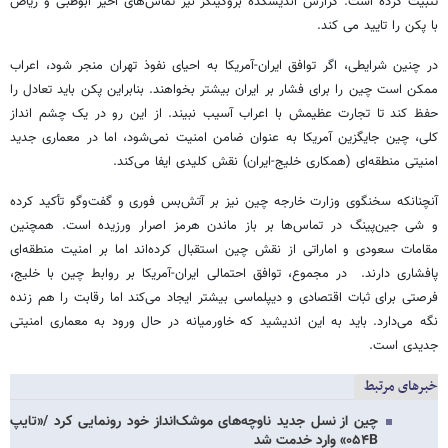
تثبیت کرده است. گزارش اندیشکده بروکینگز نیز تماس‌های اخیر ابوظبی و ریاض
با پکن را تایید می کند.
در چنین شرایطی، اگر توافق ایران-آمریکا به احیای نفوذ تهران منجر شود، اعراب
ممکن است چین را برای فشار بر ایران بیشتر بخواهند. بنابراین پکن باید تعادل را
حفظ کند تا تجارت عظیمش با اعراب آسیب نبیند. از این رو در یک چشم انداز
کلی، چین جایگزین آمریکا به عنوان ضامن امنیت نمی‌شود، اما در معماری جدید
امنیتی منطقه‌ای (همکاری خلیج-ایران) نقش کلیدی ایفا می‌کند.
آنچنانکه سخنگوی وزارت خارجه چین نیز بر آتش‌بس فوری و گفت‌وگو تأکید کرده
و شی جین‌پینگ در تماس‌ها بر باز ماندن هرمز اصرار ورزیده است. همچنین
مقامات سعودی و اماراتی از نقش چین استقبال کرده‌اند اما بر امنیت منطقه‌ای
پافشاری دارند. در مجموع، توافق احتمالی ایران-آمریکا بر روابط چین با خلیج،
فرصتی برای ثبات اقتصادی و دیپلماسی بیشتر ایجاد می‌کند اما رقابت را هم زنده
نگه می‌دارد. باید به این اندیشید که خاورمیانه در حال ورود به معماری امنیتی
جدیدی است.
خبرهای مرتبط
چین از نسل جدید ناوچه‌های موشک‌انداز خود رونمایی کرد /«تایپ
۰۵۴B» وارد خدمت شد