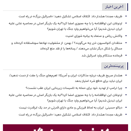
آخرین اخبار
ظریف مجددا هشدار داد: ائتلاف اسلامی تشکیل دهید؛ «اسرائیل بزرگ» در راه است
اردوغان این توافقنامه را با چه مجوزی امضا کرد؟/به یک بازیگر اصلی در محاصره علنی علیه
ایران تبدیل شدیم/ آیا می‌خواهیم وارد جنگ با تهران شویم؟
واکنش ریاض و صنعاء به بیانیه شورای امنیت
منتقدان کنوانسیون خزر چه می‌گویند؟ / بهمن: از مشغولیت نهادها سوءاستفاده کرده‌اند و
مسائل را شکل دیگر نشان می‌دهند / رسانه‌ها را از نقد منع کرده‌اند
فرمانده سنتکام وارد اسرائیل شد
پربیننده‌ترین
هشدار صریح ظریف درباره مذاکرات ایران و آمریکا؛ اهرم‌های جنگ را مفت از دست ندهید/
ایران نباید برای «دفع شر» امتیاز بدهد
چرا ترامپ از تهدید خود برای حمله به تاسیسات زیربنایی ایران عقب نشست؟
اردوغان این توافقنامه را با چه مجوزی امضا کرد؟/به یک بازیگر اصلی در محاصره علنی علیه
ایران تبدیل شدیم/ آیا می‌خواهیم وارد جنگ با تهران شویم؟
دیاکو حسینی: ایران به لحاظ فیزیکی و مادی دارای قدرتی در حد یک ابرقدرت نیست
ظریف مجددا هشدار داد: ائتلاف اسلامی تشکیل دهید؛ «اسرائیل بزرگ» در راه است