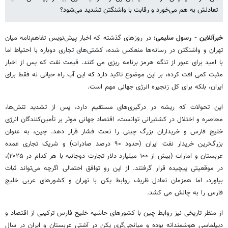
تعادلش به هم می‌خورد و رقابت با واشنگتن تشدید می‌شود؟
خبرآنلاین - رسول سلیمی:
در روزهای گذشته که اخبار پیش‌نویس تفاهم‌نامه میان
تهران و واشنگتن در رسانه‌ها منعکس شده، کشتی‌های تجاری دوباره با احتیاط اما
با امید برای عبور از تنگه هرمز برنامه ریزی می کنند. قیمت نفت که پس از اخبار
مثبت کمی افت کرده، بر این موضوع تاکید دارد که این آب راه حیاتی نه فقط برای
ایران، بلکه برای کل زنجیره انرژی جهانی مهم است.
این تحولات که ریشه در درگیری‌های مستقیم دارد، پس از تشدید تنش‌ها،
محاصره و اختلال در کشتیرانی توانست، اقتصاد جهانی موثر بر تأمین‌کنندگان انرژی
خلیج فارس و خریداران بزرگ چینی را تحت فشار قرار دهد. چین، به عنوان
بزرگ‌ترین خریدار نفت ایران (حدود ۹۰ درصد صادرات) و شریک تجاری عمده
عربستان و امارات (بیش از ۱۰۰ میلیارد دلار تجارت دوجانبه با هر کدام در ۲۰۲۵)،
در موقعیتی پیچیده قرار گرفتند. از این رو توافق احتمالی اگرچه می‌تواند ثبات
بیاورد، اما همزمان تعادل ظریف روابط پکن با تهران و کشورهای عربی خلیج
فارس را به چالش می کشد.
از منظر تاریخی نیز روابط چین با کشورهای حاشیه خلیج فارس ترکیبی از اقتصاد و
دیپلماسی هوشمندانه بوده و میانجی‌گری پکن در آشتی عربستان و ایران در سال