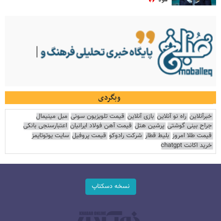
وبگردی
خبرآنلاین
راه نو آنلاین
بازی آنلاین
قیمت تلویزیون سونی
مبل مینیمال
جراح بینی گوشتی
پرشین هتل
قیمت آهن فولاد ایرانیان
اعتبارسنجی بانکی
قیمت طلا امروز
بلیط قطار
شرکت رادوکو
قیمت پروفیل
سایت یوتوتایمز
خرید اکانت chatgpt
نسخه دسکتاپ