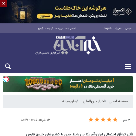
×
فارسی
العربية
English
تماس با ما
درباره ما
تبلیغات
آرشیو
یکشنبه ۱۸ مرداد ۱۴۰۵
صفحه اصلی
اخبار بین‌الملل
خاورمیانه
۱۳ خرداد ۱۴۰۵ - ۰۸:۲۱
۳ نفر
تأثیر توافق احتمالی ایران-آمریکا بر روابط چین با کشورهای خلیج فارس