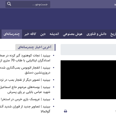
و
ریخ
دانش و فناوری
هوش مصنوعی
اندیشه
دین
کافه خبر
چندرسانه‌ای
آخرین اخبار چندرسانه‌ای
ببینید | نجات کوهنورد گیر کرده در ص
امدادگران ایتالیایی با طناب 70 متری از بالگرد
ببینید | انفجار اتوبوس بمب‌گذاری شده
دروزی‌نشین دمشق
ببینید | تصویر دیگر از نفجار بمب در ن
ببینید | بوسه‌های مرحوم حاج اسماعیل ب
شهید عباس بابایی بر پای پسرش
ببینید | عروسک بازی خرس در استخر!
ببینید | تصاویر جدید از فوران شدید آ
گواتمالا