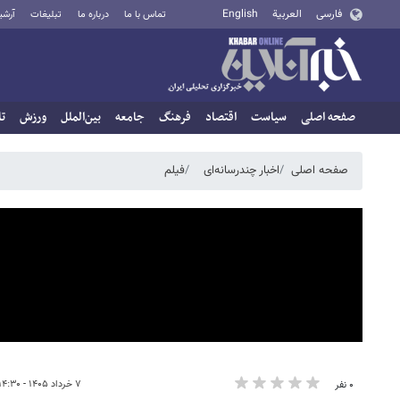
فارسی
العربية
English
تماس با ما
درباره ما
تبلیغات
آرشی
صفحه اصلی
سیاست
اقتصاد
فرهنگ
جامعه
بین‌الملل
ورزش
تا
صفحه اصلی
اخبار چندرسانه‌ای
فیلم
۷ خرداد ۱۴۰۵ - ۱۴:۳۰
۰ نفر