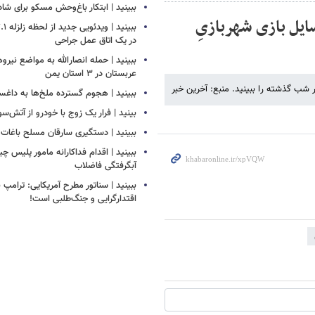
ببینید | ابتکار باغ‌وحش مسکو برای ش
ی از وسایل بازی شهربازیِ
در یک اتاق عمل جراحی
ببینید | حمله انصارالله به مواضع نیرو
عربستان در ۳ استان یمن
ببینید | هجوم گسترده ملخ‌ها به داغس
بینید | فرار یک زوج با خودرو از آتش‌سو
ببینید | دستگیری سارقان مسلح باغات ا
ببینید | اقدام فداکارانه مامور پلیس 
آبگرفتگی فاضلاب
ببینید | سناتور مطرح آمریکایی: ترامپ 
اقتدارگرایی و جنگ‌طلبی است!