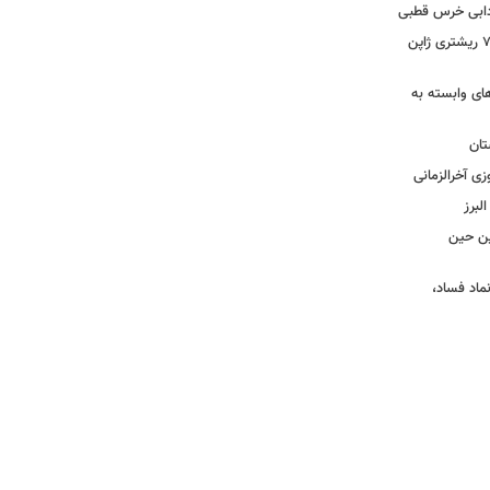
ادابی خرس قطبی
ببینید | ویدئویی جدید از لحظه زلزله ۷.۱ ریشتری ژاپن
های وابسته به
تان
زی آخرالزمانی
لبرز
چین حین
نماد فساد،