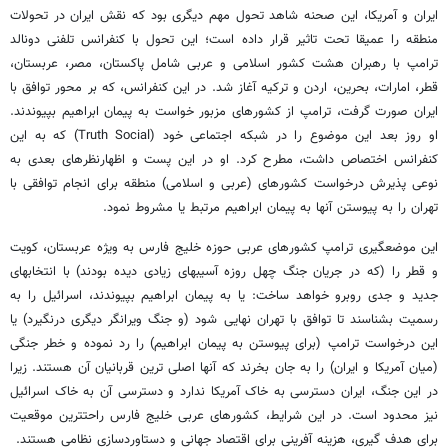
ایران و آمریکا، این صحنه شاهد تحول مهم دیگری بود که نقش ایران در تحولات
منطقه را عمیقا تحت تاثیر قرار داده است؛ این تحول با کنفرانس تلفنی دونالد
ترامپ با رهبران هشت کشور اسلامی و عربی شامل پاکستان، مصر، عربستان،
قطر، امارات، بحرین، اردن و ترکیه آغاز شد. در این کنفرانس، که بر محور توافق با
ایران صورت گرفت، ترامپ از کشورهای مزبور خواست به پیمان ابراهیم بپیوندند.
او روز بعد این موضوع را در شبکه اجتماعی خود (Truth Social) که به این
کنفرانس اختصاص داشت، مطرح کرد. او در این پست و اظهارنظرهای بعدی به
نوعی پذیرش درخواست کشورهای (عربی و اسلامی) منطقه برای انجام توافقی با
تهران را به پیوستن آنها به پیمان ابراهیم مرتبط یا مشروط نمود.
این موضعگیری ترامپ کشورهای عربی حوزه خلیج فارس به ویژه عربستان، کویت
و قطر را (که در جریان جنگ چهل روزه آسیبهای زیادی دیده بودند) با انتخابهای
جدید و جدی روبرو خواهد ساخت: یا به پیمان ابراهیم بپیوندند، اسرائیل را به
رسمیت بشناسند تا توافق با تهران نهایی شود (و جنگ ویرانگر دیگری درنگیرد) یا
این درخواست ترامپ (برای پیوستن به پیمان ابراهیم) را رد نموده و خطر جنگی
(میان آمریکا و ایران) را به جان بخرند که آنها اصلی ترین قربانیان آن هستند. زیرا
در این جنگ، ایران دسترسی به خاک آمریکا ندارد و دسترسی آن به خاک اسرائیل
نیز محدود است. در این شرایط، کشورهای عربی خلیج فارس راحتترین موقعیت
برای هدف گیری، هزینه آفرینی برای اقتصاد جهانی و دستاوردسازی نظامی هستند.