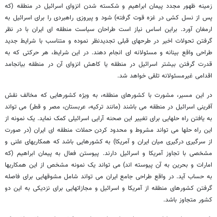
زمینه ظهور مجدد پیمان ابراهیم و شکسته شدن انزوای اسرائیل در منطقه (که
پس از نسل کشی در غزه قوت گرفته) شود و پیروزی راهبردی را برای اسرائیل به
ارمغان آورد. براین اساس نیاز است طراحان سیاست منطقه ای ایران با در نظر
گرفتن تحولات اخیر در طرحهای قبلی تجدیدنظر نموده و متناسب با شرایط جدید
طراحی واقع بینانه و مسئولانه ای انجام دهند. در این شرایط، هر حرکتی که به
قدرت گرفتن بیشتر اسرائیل در منطقه یا کاهش انزوای آن در منطقه بیانجامد
اقدامی غیرمسئولانه تلقی خواهد شد.
در این مسیر، مشورت با کشورهای منطقه، به ویژه کشورهایی که مخالف نقش
آفرینی اسرائیل در منطقه می باشند (مانند ترکیه، عربستان، مصر و قطر) می تواند
به یافتن راه حلهایی برای تغییر این صحنه آرایی اسرائیلی کمک نماید. یک نمونه از
این راه حلها می تواند مشروط و محدود کردن حملات منطقه ای ایران (در صورت
از سرگیری درگیری میان ایران و آمریکا) به کشورهایی باشد که همکاریهای علنی و
مشخصی با تجاوز آمریکا و اسرائیل دارند. پیوستن فعال به پیمان ابراهیم (که
امارات و بحرین به آن پیوسته اند) می تواند یک نمونه مشخص از این همکاریها
به حساب آید. در واقع طراحی جامع ایران می تواند شامل مشوقهایی برای فاصله
گرفتن کشورهای منطقه از آمریکا و اسرائیل و مجازاتهایی برای نزدیکی به این دو
کشور متجاوز باشد.