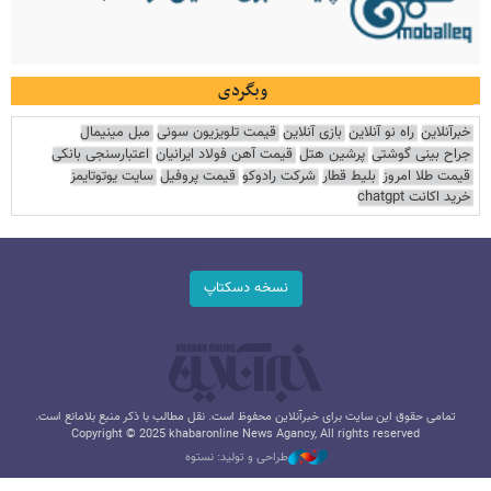
وبگردی
خبرآنلاین
راه نو آنلاین
بازی آنلاین
قیمت تلویزیون سونی
مبل مینیمال
جراح بینی گوشتی
پرشین هتل
قیمت آهن فولاد ایرانیان
اعتبارسنجی بانکی
قیمت طلا امروز
بلیط قطار
شرکت رادوکو
قیمت پروفیل
سایت یوتوتایمز
خرید اکانت chatgpt
نسخه دسکتاپ
تمامی حقوق این سایت برای خبرآنلاین محفوظ است. نقل مطالب با ذکر منبع بلامانع است.
Copyright © 2025 khabaronline News Agancy, All rights reserved
طراحی و تولید: نستوه