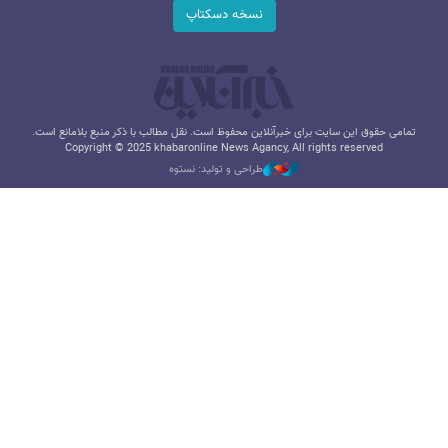
نسخه دسکتاپ
تمامی حقوق این سایت برای خبرآنلاین محفوظ است. نقل مطالب با ذکر منبع بلامانع است.
Copyright © 2025 khabaronline News Agancy, All rights reserved
طراحی و تولید: نستوه