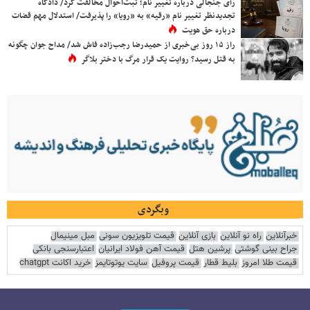
رأی جنجالی درباره تغییر نام؛ ثبت‌احوال مخالفت کرد/ دادگاه
تجدیدنظر تغییر نام «رقیه» به «رویا» را پذیرفت/ استدلال مهم قضات
درباره حق هویت
راز ۱۵ روز بی‌خبری از حمیدرضا رجب‌زاده فاش شد/ مداح جوان چگونه
به قتل رسید؟ روایت یک قرار مرگ با دختر بلاگر
وبگردی
خبرآنلاین
راه نو آنلاین
بازی آنلاین
قیمت تلویزیون سونی
مبل مینیمال
جراح بینی گوشتی
پرشین هتل
قیمت آهن فولاد ایرانیان
اعتبارسنجی بانکی
قیمت طلا امروز
بلیط قطار
قیمت پروفیل
سایت یوتوتایمز
خرید اکانت chatgpt