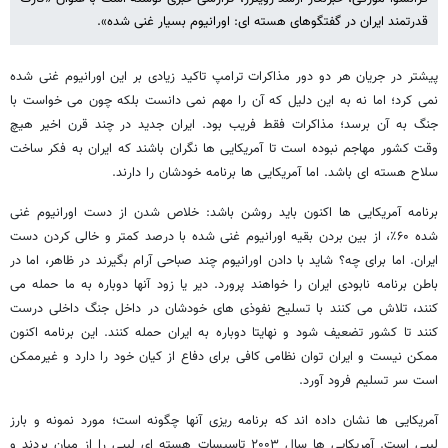
قدرتمند ایران در گفتگوهای هسته ای: اورانیوم بسیار غنی شده».
پیشتر در جریان هر دو دور مذاکرات ترامپ تاکید زیادی بر این اورانیوم غنی شده
نمی کرد؛ اما نه به این دلیل که آن را مهم نمی دانست بلکه چون می خواست با
جنگ به آن برسد؛ مذاکرات فقط فریب بود. ایران جدید در چند قرن اخیر هیچ
وقت کشور مهاجم نبوده است تا آمریکایی ها نگران باشند که ایران به فکر ساخت
سلاح هسته ای باشد. اما آمریکایی ها برنامه خودشان را دارند.
برنامه آمریکایی ها اکنون باید روشن باشد: خلاص شدن از دست اورانیوم غنی
شده ۶۰٪، از بین بردن بقیه اورانیوم غنی شده با درصد کمتر و خالی کردن دست
ایران. اما برای چه؟ شاید با دادن اورانیوم چند صباحی آرام بگیرند در ظاهر، اما در
باطن برنامه نابودی ایران را خواهند پرورد. دیر یا زود آنها دوباره به ما حمله می
کنند، تلاش می کنند با تسلیح نفوذی های خودشان در داخل جنگ داخلی درست
کنند تا کشور تضعیف شود و نهایتا دوباره به ایران حمله کنند. این برنامه اکنون
ممکن نیست و ایران توان نظامی کافی برای دفاع از کیان خود را دارد و غیرممکن
است سر تسلیم فرود آورد.
آمریکایی ها نشان داده اند که برنامه ریزی آنها چگونه است؛ مورد نمونه و بارز
لیبی است. آمریکایی ها سال ۲۰۰۳ تاسیسات هسته ای لیبی را از میان بردند و