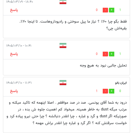
۱۸:۴۰ - ۱۴۰۵/۰۳/۰۹
پاسخ
0
1
فقط بگو چرا ۶۰٪ ؟ نیاز ما پیل سوختی و رادیوداروهاست. تا اینجا ۲۰٪.
بقیه‌اش چی؟
۱۰:۴۱ - ۱۴۰۵/۰۳/۱۰
پاسخ
0
1
تحلیل جالبی نبود به هیچ وجه
ایران بانو
۱۱:۳۱ - ۱۴۰۵/۰۳/۱۰
پاسخ
1
0
درود به شما آقای یونسی. صد در صد موافقم . اصلا اینهمه که تاکید میکنه و
مرتب میگه dust به خاطر همینه. میخواد کم اهمیت جلوه ش بده ، در
صورتیکه اگر dust و گرد و غباره ، چرا انقدر دنبالشه ؟ چرا حتی نیرو پیاده کرد و
خواست سرقتش کنه ؟ اگر گرد و غباره چرا انقدر براش مهمه ؟