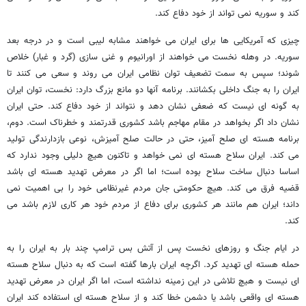
کند و سوریه نمی تواند از خود دفاع کند.
چیزی که آمریکایی ها برای ایران می خواهند مشابه لیبی است و در درجه بعد
سوریه. در وهله نخست می خواهند از اورانیوم و غنی سازی (گرد و غبار) خلاص
شوند؛ سپس به سمت تضعیف توان نظامی ایران می روند و سعی می کنند تا
ایران را به جنگ داخلی بکشانند. برنامه آنها دو مانع بزرگ دارد: نخست، توان ایران
به گونه ای نیست که ضعفی نشان دهد و نتواند از خود دفاع کند. حتی ایران
نشان داد اگر بخواهد در مقام مهاجم باشد کشوری قدرتمند و خطرناک است. دوم،
برنامه هسته ای صلح آمیز، حتی در حالت صلح آمیزش، نوعی بازدارندگی تولید
می کند. ایران سلاح هسته ای نمی خواهد و تاکنون هیچ دلیلی وجود ندارد که
اساسا دنبال ساخت سلاح بوده است؛ اما اگر در معرض تهدید هسته ای باشد
قضیه فرق می کند. هیچ حکومتی جان مردم غیرنظامی خود را بی اهمیت نمی
داند؛ ایران هم مانند هر کشوری برای دفاع از مردم خود هر کاری لازم باشد می
کند.
در ایام جنگ و روزهای نخست پس از آتش بس ترامپ چند بار به ایران را به
حمله هسته ای تهدید کرد. اگرچه ایران بارها گفته است که به دنبال سلاح هسته
ای نیست و هیچ تلاشی در این زمینه نداشته است، اما اگر ایران در معرض تهدید
هسته ای واقعی باشد یا دشمن خطا کند و از سلاح هسته ای استفاده کند ایران