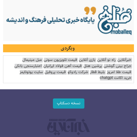
وبگردی
خبرآنلاین
راه نو آنلاین
بازی آنلاین
قیمت تلویزیون سونی
مبل مینیمال
جراح بینی گوشتی
پرشین هتل
قیمت آهن فولاد ایرانیان
اعتبارسنجی بانکی
قیمت طلا امروز
بلیط قطار
شرکت رادوکو
قیمت پروفیل
سایت یوتوتایمز
خرید اکانت chatgpt
نسخه دسکتاپ