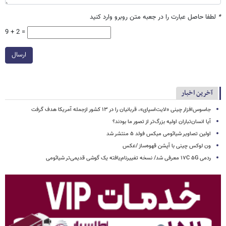
*
لطفا حاصل عبارت را در جعبه متن روبرو وارد کنید
9 + 2 =
ارسال
آخرین اخبار
جاسوس‌افزار چینی «لایت‌اسپای»، قربانیان را در ۱۳ کشور ازجمله آمریکا هدف گرفت
آیا انسان‌تباران اولیه بزرگ‌تر از تصور ما بودند؟
اولین تصاویر شیائومی میکس فولد ۵ منتشر شد
ون لوکس چینی با آپشن قهوه‌ساز /عکس
ردمی ۱۷C ۵G معرفی شد/ نسخه تغییرنام‌یافته یک گوشی قدیمی‌تر شیائومی