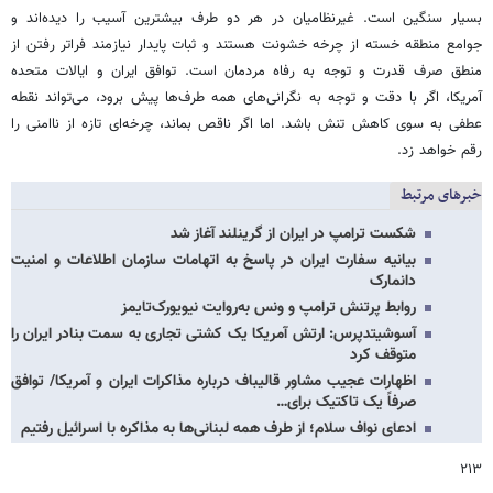
بسیار سنگین است. غیرنظامیان در هر دو طرف بیشترین آسیب را دیده‌اند و
جوامع منطقه خسته از چرخه خشونت هستند و ثبات پایدار نیازمند فراتر رفتن از
منطق صرف قدرت و توجه به رفاه مردمان است. توافق ایران و ایالات متحده
آمریکا، اگر با دقت و توجه به نگرانی‌های همه طرف‌ها پیش برود، می‌تواند نقطه
عطفی به سوی کاهش تنش باشد. اما اگر ناقص بماند، چرخه‌ای تازه از ناامنی را
رقم خواهد زد.
خبرهای مرتبط
شکست ترامپ در ایران از گرینلند آغاز شد
بیانیه سفارت ایران در پاسخ به اتهامات سازمان اطلاعات و امنیت
دانمارک
روابط پرتنش ترامپ و ونس به‌روایت نیویورک‌تایمز
آسوشیتدپرس: ارتش آمریکا یک کشتی تجاری به سمت بنادر ایران را
متوقف کرد
اظهارات عجیب مشاور قالیباف درباره مذاکرات ایران و آمریکا/ توافق
صرفاً یک تاکتیک برای…
ادعای نواف سلام؛ از طرف همه لبنانی‌ها به مذاکره با اسرائیل رفتیم
۲۱۳