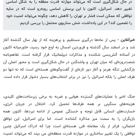
در حال شکل‌گیری است که می‌تواند موازنه قدرت منطقه را به شکل اساسی
تغییر دهد. اسرائیل، اکنون با این پرسش اساسی روبه‌رو است که در سایه
توافقی که ممکن است فشار بر تهران را کاهش دهد، چگونه می‌تواند امنیت خود
را تضمین کند؟ در این یادداشت، شش سناریوی محتمل را بررسی کردیم.
خبرآنلاین -
پس از ماه‌ها درگیری مستقیم و پرهزینه که از بهار سال گذشته آغاز
شد و در اسفند سال گذشته و فروردین امسال به اوج خود رسید، خاورمیانه اکنون
در آستانه آتش‌بسی شکننده و مذاکرات دیپلماتیک قرار گرفته است. تفاهم‌نامه
شصت‌روزه‌ای که میان تهران و واشنگتن در حال شکل‌گیری است و محور اصلی آن
بازگشایی تنگه هرمز و آغاز دور تازه‌ای از گفت‌وگوهای هسته‌ای است که نه تنها دو
طرف اصلی را بلکه اسرائیل را نیز در برابر انتخاب‌های بسیار دشوار قرار داده است.
جنگ اخیر با عملیات‌های گسترده هوایی و ضربه به برخی زیرساخت‌های کلیدی،
هزینه‌های سنگینی بر همه طرف‌ها تحمیل کرد. اختلال در جریان انرژی،
خسارت‌های انسانی قابل توجه و خستگی عمومی از ادامه نبردها، اکنون همه
بازیگران را به سمت میز مذاکره کشانده است. اما برای اسرائیل، این توافق
احتمالی، فراتر از یک معامله فنی هسته‌ای است چرا که ادراک اسرائیل چنین
توافقی را یک تغییر ساختاری در موازنه قدرت منطقه‌ای می بیند که می‌تواند امنیت