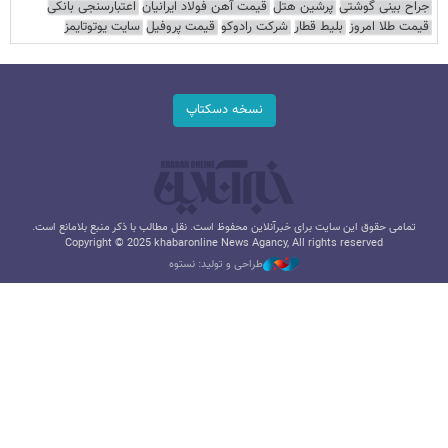
جراح بینی گوشتی
پرشین هتل
قیمت آهن فولاد ایرانیان
اعتبارسنجی بانکی
قیمت طلا امروز
بلیط قطار
شرکت رادوکو
قیمت پروفیل
سایت یوتوتایمز
نسخه دسکتاپ
تمامی حقوق این سایت برای خبرآنلاین محفوظ است. نقل مطالب با ذکر منبع بلامانع است.
Copyright © 2025 khabaronline News Agancy, All rights reserved
طراحی و تولید: نستوه