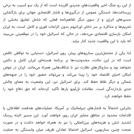
از این رو جنگ اخیر واقعیت‌های جدیدی آفریده است که از یک سو آسیب به برخی
زیرساخت‌ها، خستگی عمومی از درگیری‌ها و فشار اقتصادی جهانی برای بازگشایی
مسیرهای انرژی و از سوی دیگر تفاهم‌نامه فعلی که شامل تعلیق بخشی از
تحریم‌ها و مذاکره بر سر ذخایر اورانیوم بدون الزامات فوری و کامل است، به ایران
امکان بازسازی اقتصادی می‌دهد، در حالی که اسرائیل خود را در موقعیتی می‌بیند
که باید با این واقعیت جدید کنار بیاید.
لذا یکی از محتمل‌ترین سناریوهای پیش روی اسرائیل، دستیابی به توافقی ناقص
است که در این حالت، محدودیت‌ها بر برنامه هسته‌ای ایران کامل و دائمی
نخواهد بود و سازوکارهای نظارت نیز با شکاف‌هایی همراه می‌مانند. ایران در عوض
امکان احیای اقتصاد خود را پیدا می‌کند و می‌تواند حضور خود را در جبهه‌های
شمالی و دیگر نقاط حفظ کند. برای اسرائیل نیز، این وضعیت به معنای چالش
جدی بازدارندگی است. مقامات تل‌آویو بارها تأکید کرده‌اند که حق دفاع خود را
حفظ خواهند کرد.
بنابراین احتمالاً به فشارهای دیپلماتیک بر آمریکا، عملیات‌های هدفمند اطلاعاتی یا
اقدامات محدود در مناطق مجاور ایران روی خواهند آورد. این مسیر البته ریسک
تشدید تنش و هزینه‌های بین‌المللی را نیز به همراه خواهد داشت و در صورت
صحت چنین سناریویی، اسرائیل احتمالا تعادلی ظریف میان وابستگی به حمایت