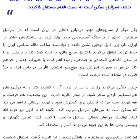
ندهد، اسرائیل ممکن است به سمت اقدام مستقل بازگردد
یکی دیگر از سناریوهای مهم، بی‌ثباتی داخلی در ایران است که در اسرائیل
طرفداران زیادی دارد. جنگ آسیب‌هایی جدی وارد کرد، اما ساختارهای حاکم در
ایران، تاب‌آوری قابل توجهی نشان دادند و توانستند ساخت نظام سیاسی ایران را
حفظ کردند. توافق می‌تواند با تزریق منابع مالی، به ثبات کمک کند یا برعکس و با
باز شدن فضاهای اقتصادی و اجتماعی، زمینه اعتراضات یا تغییرات جدید را فراهم
کند. در هر دو صورت، اسرائیل برای موج‌های احتمالی ناآرامی در داخل ایران یا خلأ
قدرت در منطقه آماده فرصت است.
چنین خلأیی می‌تواند رقابت بر سر پر کردن آن را تشدید کند و به درگیری‌های
غیرمستقیم تازه‌ای منجر شود. از منظر نظریه قدرت، این وضعیت هم فرصت و
هم تهدید است چرا که فرصتی برای گسترش نفوذ و تهدید بی‌ثباتی فراهم می کند
که ممکن است به مرزهای اسرائیل سرایت کند. آنگونه که تا کنون نیز حزب الله
لبنان توانسته مرزهای شمالی اسرائیل با لبنان را تحت فشار نظامی نگهدارد و
پیوستن یمنی ها به این جبهه می تواند فشار را مضاعف کند.
اما نباید سناریوهای غیرمنتظره و غافلگیرکننده را نیز نادیده گرفت. احتمال شکست