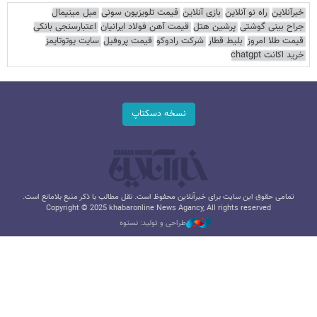
خبرآنلاین
راه نو آنلاین
بازی آنلاین
قیمت تلویزیون سونی
مبل مینیمال
جراح بینی گوشتی
پرشین هتل
قیمت آهن فولاد ایرانیان
اعتبارسنجی بانکی
قیمت طلا امروز
بلیط قطار
شرکت رادوکو
قیمت پروفیل
سایت یوتوتایمز
خرید اکانت chatgpt
نسخه دسکتاپ
تمامی حقوق این سایت برای خبرآنلاین محفوظ است. نقل مطالب با ذکر منبع بلامانع است.
Copyright © 2025 khabaronline News Agancy, All rights reserved
طراحی و تولید: نستوه