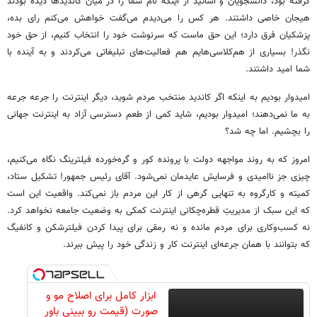
گرفته بود، دانشجویان و اساتید از اینکه نام شما را در میان کاندیدها دیده بودند
هیجان خاصی داشتند. هر کس را می‌دیدم می‌گفت خواهش می‌کنم رای بده،
پزشکیان فرق دارد؛ این حق ماست که سرنوشت خود را انتخاب کنیم، از حق خود
نگذر! بسیاری از هم‌کلاسی‌هایم هم فعالیت‌های تبلیغاتی می‌کردند و به آینده‌ با
شما امید داشتند.
امیدوار بودیم به اینکه اگر کاندید منتخب مردم شوید، دیگر اینترنت را جرعه جرعه
به ما نمی‌دهند؛ امیدوار بودیم، شاید کمی از طعم دسترسی آزاد به اینترنت جهانی
را بچشیم. اما چه شد؟
امروز که به روند مواجهه دولت با پرونده کور و گره‌خورده فیلترینگ نگاه می‌کنیم،
چیزی جز ناامیدی و فرسایش عایدمان نمی‌شود. آقای رئیس جمهور! تشکیل ستاد،
کمیته و کارگروه به تنهایی گرهی از کار این مردم باز نمی‌کند. واقعیت این است
که این سبک از مدیریتِ قطره‌چکانی اینترنت کمکی به وضعیت جامعه نخواهد کرد.
نه کسب‌وکاری برای مردم مانده و نه رمقی برای پیدا کردن فیلترشکن و کانفیگ
که بتوانند با همان جرعه‌ای اینترنت کار و زندگی خود را پیش ببرند.
ابزار کامل برای اصلاح مو و
صورت (قیمت رو ببینی باور