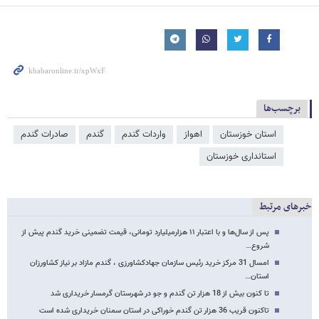
برچسب‌ها
استان خوزستان
اهواز
واردات گندم
گندم
صادرات گندم
استانداری خوزستان
خبرهای مرتبط
پس از سال‌ها و با اعتبار ۱۱ هزارمیلیارد تومانی، قیمت تضمینی خرید گندم پیش از
شروع…
امسال 31 مرکز خرید رئیس سازمان جهادکشاورزی ، گندم مازاد بر نیاز کشاورزان
استان…
تا کنون بیش از 18 هزار تن گندم و جو در شهرستان گرمسار خریداری شد
تاکنون قریب 36 هزار تن گندم خوراکی در استان سمنان خریداری شده است