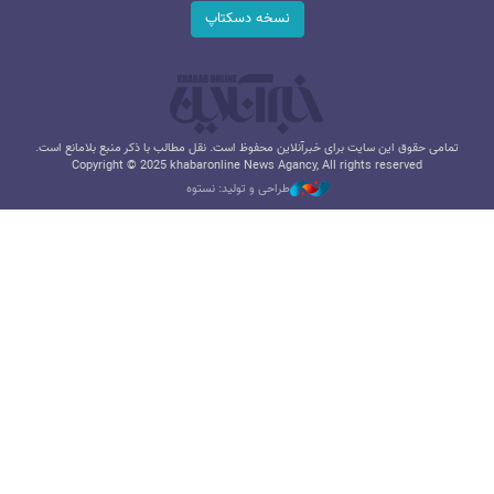
نسخه دسکتاپ
تمامی حقوق این سایت برای خبرآنلاین محفوظ است. نقل مطالب با ذکر منبع بلامانع است.
Copyright © 2025 khabaronline News Agancy, All rights reserved
طراحی و تولید: نستوه