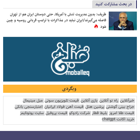
در بحث مشارکت کنید
ظریف: بدون مدیریت تنش با آمریکا، حتی دوستان ایران هم از تهران
فاصله می‌گیرند/ایران نباید در مذاکرات با ترامپ قربانی روسیه و چین
شود
وبگردی
خبرآنلاین
راه نو آنلاین
بازی آنلاین
قیمت تلویزیون سونی
مبل مینیمال
جراح بینی گوشتی
پرشین هتل
قیمت آهن فولاد ایرانیان
اعتبارسنجی بانکی
قیمت طلا امروز
بلیط قطار
شرکت رادوکو
قیمت پروفیل
سایت یوتوتایمز
خرید اکانت chatgpt