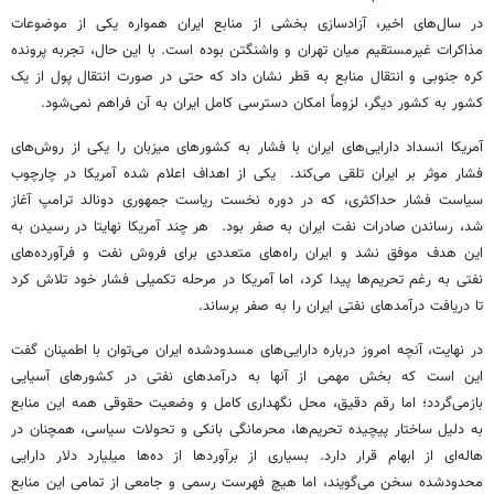
در سال‌های اخیر، آزادسازی بخشی از منابع ایران همواره یکی از موضوعات
مذاکرات غیرمستقیم میان تهران و واشنگتن بوده است. با این حال، تجربه پرونده
کره جنوبی و انتقال منابع به قطر نشان داد که حتی در صورت انتقال پول از یک
کشور به کشور دیگر، لزوماً امکان دسترسی کامل ایران به آن فراهم نمی‌شود.
آمریکا انسداد دارایی‌های ایران با فشار به کشورهای میزبان را یکی از روش‌های
فشار موثر بر ایران تلقی می‌کند. یکی از اهداف اعلام شده آمریکا در چارچوب
سیاست فشار حداکثری، که در دوره نخست ریاست جمهوری دونالد ترامپ آغاز
شد، رساندن صادرات نفت ایران به صفر بود. هر چند آمریکا نهایتا در رسیدن به
این هدف موفق نشد و ایران راه‌های متعددی برای فروش نفت و فرآورده‌های
نفتی به رغم تحریم‌ها پیدا کرد، اما آمریکا در مرحله تکمیلی فشار خود تلاش کرد
تا دریافت درآمدهای نفتی ایران را به صفر برساند.
در نهایت، آنچه امروز درباره دارایی‌های مسدودشده ایران می‌توان با اطمینان گفت
این است که بخش مهمی از آنها به درآمدهای نفتی در کشورهای آسیایی
بازمی‌گردد؛ اما رقم دقیق، محل نگهداری کامل و وضعیت حقوقی همه این منابع
به دلیل ساختار پیچیده تحریم‌ها، محرمانگی بانکی و تحولات سیاسی، همچنان در
هاله‌ای از ابهام قرار دارد. بسیاری از برآوردها از ده‌ها میلیارد دلار دارایی
محدودشده سخن می‌گویند، اما هیچ فهرست رسمی و جامعی از تمامی این منابع