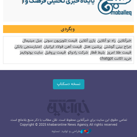
وبگردی
خبرآنلاین
راه نو آنلاین
بازی آنلاین
قیمت تلویزیون سونی
مبل مینیمال
جراح بینی گوشتی
پرشین هتل
قیمت آهن فولاد ایرانیان
اعتبارسنجی بانکی
قیمت طلا امروز
بلیط قطار
شرکت رادوکو
قیمت پروفیل
سایت یوتوتایمز
خرید اکانت chatgpt
نسخه دسکتاپ
تمامی حقوق این سایت برای خبرآنلاین محفوظ است. نقل مطالب با ذکر منبع بلامانع است.
Copyright © 2025 khabaronline News Agancy, All rights reserved
طراحی و تولید: نستوه