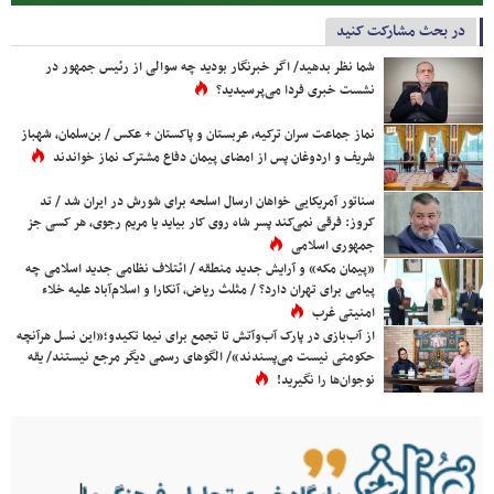
در بحث مشارکت کنید
شما نظر بدهید/ اگر خبرنگار بودید چه سوالی از رئیس جمهور در
نشست خبری فردا می‌پرسیدید؟
نماز جماعت سران ترکیه، عربستان و پاکستان + عکس / بن‌سلمان، شهباز
شریف و اردوغان پس از امضای پیمان دفاع مشترک نماز خواندند
سناتور آمریکایی خواهان ارسال اسلحه برای شورش در ایران شد / تد
کروز: فرقی نمی‌کند پسر شاه روی کار بیاید یا مریم رجوی، هر کسی جز
جمهوری اسلامی
«پیمان مکه» و آرایش جدید منطقه / ائتلاف نظامی جدید اسلامی چه
پیامی برای تهران دارد؟ / مثلث ریاض، آنکارا و اسلام‌آباد علیه خلاء
امنیتی غرب
از آب‌بازی در پارک آب‌وآتش تا تجمع برای نیما تکیدو؛«این نسل هرآنچه
حکومتی نیست می‌پسندند»/ الگوهای رسمی دیگر مرجع نیستند/ یقه
نوجوان‌ها را نگیرید!