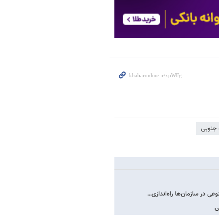
 جنوبی
ی