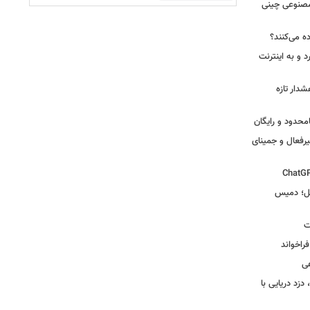
صنوعی چینی
ه می‌کنند؟
 و به اینترنت
دار تازه
یرفعال و جمینای
گل؛ دمیس
ت
اخواند
ی
زد دریایی با