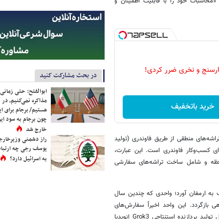
«محاسبات خود را با قابلیت اطمینان و
رسنج و نخری ضرر کردی!
در بحث مشارکت کنید
ابوالفتح: حتی زمانی 
مذاکره نمی‌کنیم، در 
خرید باتخفیف
هستیم/ برجام برای ای
چون برجام به سود ایرا
خارج شد
راشه‌های منطقی از طریق فاوندری (تولید
راز دشمنی وزیرخارجه 
یوسف رجی چه ارتباط
ی کسب‌وکار فاوندری است. این عبارت،
به اسرائیل دارد؟
حافظه و شامل ساخت تراشه‌های سفارشی
به ارمغان آورد؛ واحدی که چندین سال
ی بازگردد. این واحد اخیراً سفارش‌های
مهمی از جمله تراشه‌های نسل جدید AI5 و AI6 تسلا را کسب کرده و در حال تولید پردازنده استنتاجی Grok3 انویدیا