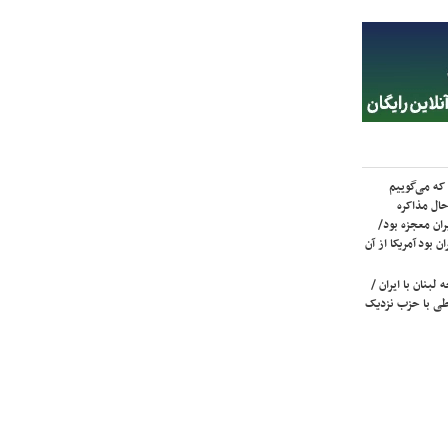
که می‌گوییم
حال مذاکره
ران معجزه بود/
ن بود آمریکا از آن
لبنان با ایران /
ی با حزب نزدیک