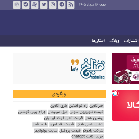
جمعه ۱۶ مرداد ۱۴۰۵
انتشارات
وبلاگ
استان‌ها
وبگردی
خبرآنلاین
راه نو آنلاین
بازی آنلاین
قیمت تلویزیون سونی
مبل مینیمال
جراح بینی گوشتی
پرشین هتل
قیمت آهن فولاد ایرانیان
اعتبارسنجی بانکی
قیمت طلا امروز
بلیط قطار
شرکت رادوکو
قیمت پروفیل
سایت یوتوتایمز
خرید اکانت chatgpt