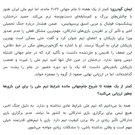
ایمان گودرزی؛
کمتر از یک هفته تا جام جهانی ۲۰۲۶ مانده، اما تیم ملی ایران هنوز
با چالش‌های بزرگ و کم‌سابقه‌ای دست‌وپنجه نرم می‌کند. حمید درخشان،
پیشکسوت فوتبال و مربی اسبق پرسپولیس، ضمن هشدار درباره جنگ تحمیلی
اخیر و تأثیر آن بر لغزیدن بازی‌های تدارکاتی، مهم‌ترین مشکل فعلی را عدم صدور
ویزا برای بازیکنان و اعضای تیم عنوان کرد و گفت حتی ممکن است بهترین
بازیکنان ایران به آمریکا نرسند. او با اشاره به گل‌خوردن‌های مکرر در خط دفاعی،
این ضعف را قدیمی و حل‌نشده دانست و تأکید کرد که در جام جهانی اشتباه
دومی وجود ندارد. درخشان در عین حال تنها امید تیم ملی را غیرت و تعصب
بازیکنان باتجربه‌ای دانست که یک یا دو دوره حضور در جام را پشت سر
گذاشته‌اند، اما در ارزیابی نهایی صعود از گروه را معجزه خواند.
کمتر از یک هفته تا شروع جام‌جهانی مانده شرایط تیم ملی را برای این بازی‌ها
چطور ارزیابی می‌کنید؟
همه ما می‌دانیم که تیم ملی شرایط عادی نداشته و ندارد. به دلیل جنگ اخیر،
هیچ تیمی برای برگزاری بازی تدارکاتی به کشور ما نیامد. عدم برگزاری بازی
تدارکاتی تأثیر زیادی در بالا بردن کیفیت تیم دارد. بازی با تیم‌های قدرتمند خیلی
مهم است و وقتی نداشته باشی، با مشکلات زیادی مواجه می‌شوی.