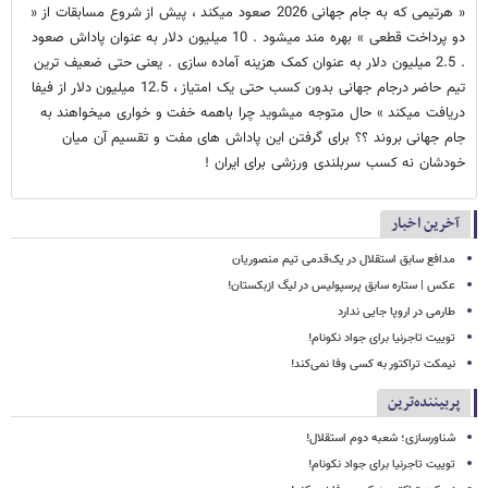
« هرتیمی که به جام جهانی 2026 صعود میکند ، پیش از شروع مسابقات از «
دو پرداخت قطعی » بهره مند میشود . 10 میلیون دلار به عنوان پاداش صعود
. 2.5 میلیون دلار به عنوان کمک هزینه آماده سازی . یعنی حتی ضعیف ترین
تیم حاضر درجام جهانی بدون کسب حتی یک امتیاز ، 12.5 میلیون دلار از فیفا
دریافت میکند » حال متوجه میشوید چرا باهمه خفت و خواری میخواهند به
جام جهانی بروند ؟؟ برای گرفتن این پاداش های مفت و تقسیم آن میان
خودشان نه کسب سربلندی ورزشی برای ایران !
آخرین اخبار
مدافع سابق استقلال در یک‌قدمی تیم منصوریان
عکس | ستاره سابق پرسپولیس در لیگ ازبکستان!
طارمی در اروپا جایی ندارد
توییت تاجرنیا برای جواد نکونام!
نیمکت تراکتور به کسی وفا نمی‌کند!
پربیننده‌ترین
شناورسازی؛ شعبه دوم استقلال!
توییت تاجرنیا برای جواد نکونام!