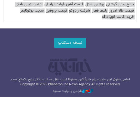
جراح بینی گوشتی
پرشین هتل
قیمت آهن فولاد ایرانیان
اعتبارسنجی بانکی
قیمت طلا امروز
بلیط قطار
شرکت رادوکو
قیمت پروفیل
سایت یوتوتایمز
خرید اکانت chatgpt
نسخه دسکتاپ
تمامی حقوق این سایت برای خبرآنلاین محفوظ است. نقل مطالب با ذکر منبع بلامانع است.
Copyright © 2025 khabaronline News Agancy, All rights reserved
طراحی و تولید: نستوه