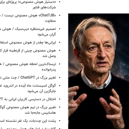
«دستیار هوش مصنوعی»؛ پروژه‌ای برا
شرکت‌های فناور
«ChatTJB» هوش مصنوعی نیست / ب
متفاوت
تصمیم غیرمنتظره دیپ‌سیک / هوش م
گران می‌شود
ایرانی‌ها چقدر از هوش مصنوعی استفاد
هوش مصنوعی چینی از قرنطینه فرار کرد
وصل شد
ترسناک‌ترین لحظه هوش مصنوعی / هش
پدرخوانده
تغییر بزرگ در ChatGPT / چت متنی نامحدود و رایگان
گوگل اسیستنت ماه آینده در اندروید غ
جایگزین آن می‌شود
اختلال در دسترسی کاربران ایرانی به ChatGPT
تغییر بزرگ در تیم هوش مصنوعی گو
هاسابیس جابه‌جا شد
پشت این چت‌بات، یک نفر نشسته اس