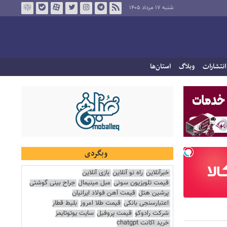
شنبه ۱۷ مرداد ۱۴۰۵
انتشارات
وبلاگ
استان‌ها
وبگردی
خبرآنلاین
راه نو آنلاین
بازی آنلاین
قیمت تلویزیون سونی
مبل مینیمال
جراح بینی گوشتی
پرشین هتل
قیمت آهن فولاد ایرانیان
اعتبارسنجی بانکی
قیمت طلا امروز
بلیط قطار
شرکت رادوکو
قیمت پروفیل
سایت یوتوتایمز
خرید اکانت chatgpt