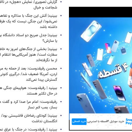
گزارش تصویری/ نمایش «هچل» در تالار 
شجاعت و خیال
ببینید| آتش این جنگ با مذاکره و تفا
نمی‌شود/ این جنگی نیست که یک طرف 
داشته باشد
ببینید| جدل صریح دو استاد دانشگاه ب
یا سازش؟
ببینید| بخشی از جنگ‌های امروز به خا
سفارت است/ هنوز آمریکایی‌ها انتقام 
از ما نگرفته‌اند
محسن رفیقدوست: بعد از حمله به مراکز
اردن، آمریکا ضعیف شد/ درگیری کنونی ب
گسترش پیدا نمی‌کند
ببینید | رفیقدوست: هواپیمای جنگی هم
در حال تکثیر هستند
رفیقدوست: امام مرا صدا کرد و گفت 
بساز، بمب اتم نساز
ببینید| کودتای رضاخان فاشیستی بود/ 
انگلستان نداشت
Play
ببینید | رفیقدوست: در جنگ با عراق ن