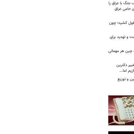
 جنگ با عراق را
 حامی عراق
طول کشید؛ چون
ت و تهدید برای
، چین هر مهماتی
غییر دکترین
یم اما...
ین و توزیع