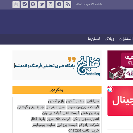
شنبه ۱۷ مرداد ۱۴۰۵
انتشارات
وبلاگ
استان‌ها
وبگردی
خبرآنلاین
راه نو آنلاین
بازی آنلاین
قیمت تلویزیون سونی
مبل مینیمال
جراح بینی گوشتی
پرشین هتل
قیمت آهن فولاد ایرانیان
اعتبارسنجی بانکی
قیمت طلا امروز
بلیط قطار
شرکت رادوکو
قیمت پروفیل
سایت یوتوتایمز
خرید اکانت chatgpt