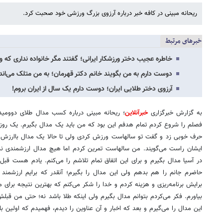
fullscreen
ریحانه مبینی در کافه خبر درباره آرزوی بزرگ ورزشی خود صحبت کرد.
خبرهای مرتبط
خاطره عجیب دختر ورزشکار ایرانی؛ گفتند مگر خانواده نداری که 
دوست دارم به من بگویند خانم دکتر قهرمان؛ به من متلک می‌اندا
آرزوی دختر طلایی ایران؛ دوست دارم یک سال از ایران بروم!
به گزارش خبرگزاری
خبرآنلاین
؛ ریحانه مبینی درباره کسب مدال طلای دوومیدا
فصلم را شروع کردم تمام هدفم این بود که من باید یک مدال بگیرم. یک روز 
حرف خوبی زد و گفت تو سالهاست ورزش کردی ولی تا حالا یک مدال باارزش ن
ایشان راست می‌گویند. من سالهاست تمرین کردم اما هیچ مدال ارزشمندی نداش
در آسیا مدال بگیرم و برای این اتفاق تمام تلاشم را می‌کنم. یادم هست قبل
حاضرم جانم را هم بدهم ولی این مدال را بگیرم؛ آنقدر که برایم ارزشمند
برایش برنامه‌ریزی و هزینه کردم و خدا را شکر می‌کنم که بهترین نتیجه برای 
بیاورم. فکر می‌کردم بتوانم مدال بگیرم ولی اینکه طلا باشد نه؛ حتی من قب
این مدال را می‌گیرم و بعد که اخبار و آن عناوین را دیدم، فهمیدم که اولین ب