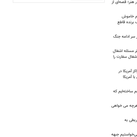
هنر؛ قصه‌ای از
هم خاموش
برنده قاطع
ر سر ادامه جنگ
طر مسئله اشغال
اشغال سفارت را
 آمریکا در
ا آمریکا
 ساخته‌ایم که
هرچه می خواهی
ربطی به
می‌خواستیم جبهه