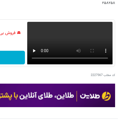
۲۵۸۲۵۸
🚘 فروش بی‌
کد مطلب
2227567