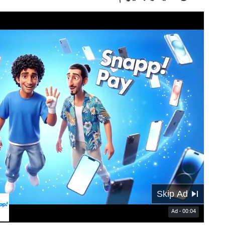
01:12
Mute
Settings
PIP
Enter