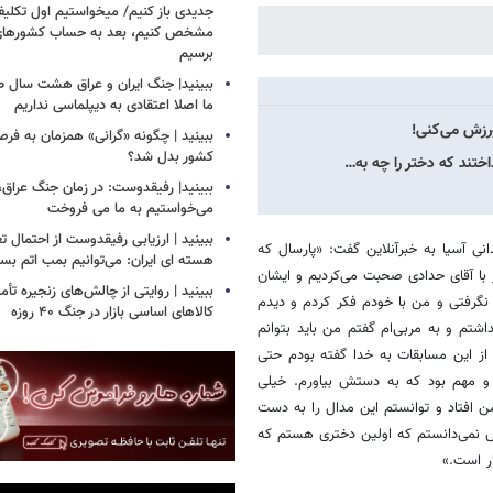
جدیدی باز کنیم/ میخواستیم اول تکلیف
مشخص کنیم، بعد به حساب کشورهای
برسیم
ببینید| جنگ ایران و عراق هشت سال 
ما اصلا اعتقادی به دیپلماسی نداریم
ورزش می‌کنی!
ببینید | چگونه «گرانی» همزمان به فرص
کشور بدل شد؟
ختند که دختر را چه به…
ببینید| رفیقدوست: در زمان جنگ عراق
می‌خواستیم به ما می فروخت
ببینید | ارزیابی رفیقدوست از احتمال ت
نی آسیا به خبرآنلاین گفت: «پارسال که
هسته ای ایران: می‌توانیم بمب اتم بساز
با آقای حدادی صحبت می‌کردیم و ایشان
ببینید | روایتی از چالش‌های زنجیره تأم
گرفتی و من با خودم فکر کردم و دیدم
کالاهای اساسی بازار در جنگ ۴۰ روزه
تم و به مربی‌ام گفتم من باید بتوانم
 از این مسابقات به خدا گفته بودم حتی
 و مهم بود که به دستش بیاورم. خیلی
من افتاد و توانستم این مدال را به دست
لش نمی‌دانستم که اولین دختری هستم که
ار است.»