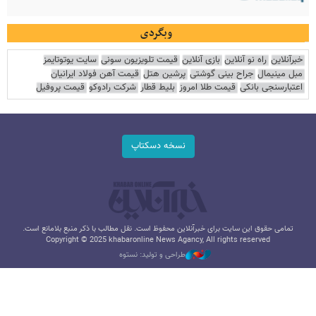
وبگردی
خبرآنلاین
راه نو آنلاین
بازی آنلاین
قیمت تلویزیون سونی
سایت یوتوتایمز
مبل مینیمال
جراح بینی گوشتی
پرشین هتل
قیمت آهن فولاد ایرانیان
اعتبارسنجی بانکی
قیمت طلا امروز
بلیط قطار
شرکت رادوکو
قیمت پروفیل
نسخه دسکتاپ
تمامی حقوق این سایت برای خبرآنلاین محفوظ است. نقل مطالب با ذکر منبع بلامانع است.
Copyright © 2025 khabaronline News Agancy, All rights reserved
طراحی و تولید: نستوه