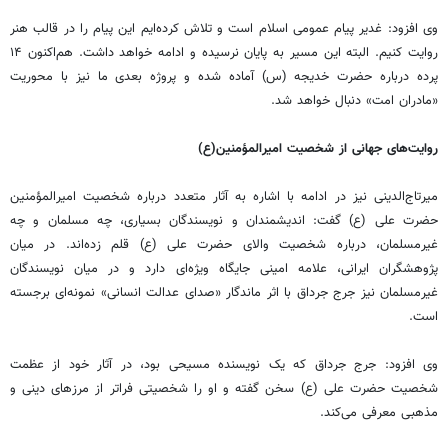
وی افزود: غدیر پیام عمومی اسلام است و تلاش کرده‌ایم این پیام را در قالب هنر
روایت کنیم. البته این مسیر به پایان نرسیده و ادامه خواهد داشت. هم‌اکنون ۱۴
پرده درباره حضرت خدیجه (س) آماده شده و پروژه بعدی ما نیز با محوریت
«مادران امت» دنبال خواهد شد.
روایت‌های جهانی از شخصیت امیرالمؤمنین(ع)
میرتاج‌الدینی نیز در ادامه با اشاره به آثار متعدد درباره شخصیت امیرالمؤمنین
حضرت علی (ع) گفت: اندیشمندان و نویسندگان بسیاری، چه مسلمان و چه
غیرمسلمان، درباره شخصیت والای حضرت علی (ع) قلم زده‌اند. در میان
پژوهشگران ایرانی، علامه امینی جایگاه ویژه‌ای دارد و در میان نویسندگان
غیرمسلمان نیز جرج جرداق با اثر ماندگار «صدای عدالت انسانی» نمونه‌ای برجسته
است.
وی افزود: جرج جرداق که یک نویسنده مسیحی بود، در آثار خود از عظمت
شخصیت حضرت علی (ع) سخن گفته و او را شخصیتی فراتر از مرزهای دینی و
مذهبی معرفی می‌کند.