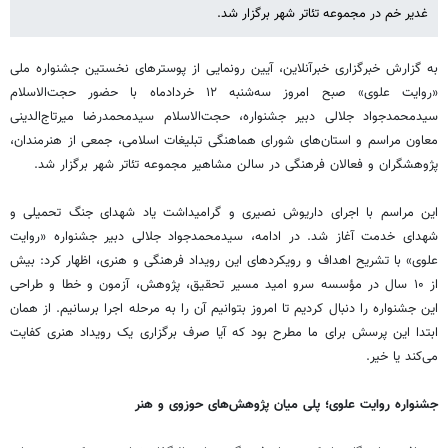
غدیر خم در مجموعه تئاتر شهر برگزار شد.
به گزارش خبرگزاری خبرآنلاین، آیین رونمایی از پوسترهای نخستین جشنواره ملی
«روایت علوی» صبح امروز سه‌شنبه ۱۲ خردادماه با حضور حجت‌الاسلام
سیدمحمدجواد جلالی دبیر جشنواره، حجت‌الاسلام سیدمحمدرضا میرتاج‌الدینی
معاون مراسم و استان‌های شورای هماهنگی تبلیغات اسلامی، جمعی از هنرمندان،
پژوهشگران و فعالان فرهنگی در سالن مشاهیر مجموعه تئاتر شهر برگزار شد.
این مراسم با اجرای داریوش نصیری و گرامیداشت یاد شهدای جنگ تحمیلی و
شهدای خدمت آغاز شد. در ادامه، سیدمحمدجواد جلالی دبیر جشنواره «روایت
علوی» با تشریح اهداف و رویکردهای این رویداد فرهنگی و هنری، اظهار کرد: بیش
از ۱۰ سال در مؤسسه سرو امید مسیر تحقیق، پژوهش، آزمون و خطا و طراحی
این جشنواره را دنبال کردیم تا امروز بتوانیم آن را به مرحله اجرا برسانیم. از همان
ابتدا این پرسش برای ما مطرح بود که آیا صرف برگزاری یک رویداد هنری کفایت
می‌کند یا خیر.
جشنواره روایت علوی؛ پلی میان پژوهش‌های حوزوی و هنر