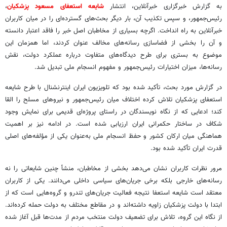
به گزارش خبرگزاری خبرآنلاین، انتشار
شایعه استعفای مسعود پزشکیان
،
رئیس‌جمهور، و سپس تکذیب آن، بار دیگر بحث‌های گسترده‌ای را در میان کاربران
خبرآنلاین به راه انداخت. اگرچه بسیاری از مخاطبان اصل خبر را فاقد اعتبار دانسته
و آن را بخشی از فضاسازی رسانه‌های مخالف عنوان کردند، اما همزمان این
موضوع به بستری برای طرح دیدگاه‌های متفاوت درباره عملکرد دولت، نقش
رسانه‌ها، میزان اختیارات رئیس‌جمهور و مفهوم انسجام ملی تبدیل شد.
در گزارش مورد بحث، تأکید شده بود که تلویزیون ایران اینترنشنال با طرح شایعه
استعفای پزشکیان تلاش کرده اختلاف میان رئیس‌جمهور و نیروهای مسلح را القا
کند؛ ادعایی که از نگاه نویسندگان در راستای پروژه‌ای قدیمی برای نمایش وجود
شکاف در ساختار حکمرانی ایران ارزیابی شده است. در ادامه نیز بر اهمیت
هماهنگی میان ارکان کشور و حفظ انسجام ملی به‌عنوان یکی از مؤلفه‌های اصلی
قدرت ایران تأکید شده بود.
مرور نظرات کاربران نشان می‌دهد بخشی از مخاطبان، منشأ چنین شایعاتی را نه
رسانه‌های خارجی بلکه برخی جریان‌های سیاسی داخلی می‌دانند. یکی از کاربران
معتقد است شایعه استعفا نتیجه فعالیت جریان‌های تندرو و گروه‌هایی است که از
ابتدا با دولت پزشکیان زاویه داشته‌اند و در مقاطع مختلف به دولت حمله کرده‌اند.
از نگاه این گروه، تلاش برای تضعیف دولت منتخب مردم از مدت‌ها قبل آغاز شده