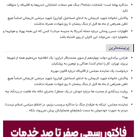
مذاکره بهانه است؛ انتخابات نشانه؟/ جنگ هم حملات انتخاباتی تندروها به قالیباف را متوقف
نکرد
واکنش خانواده شهید لاریجانی به ادعای اسماعیل کوثری/ شهید مرتضی لاریجانی اساساً هیچ
تلفن همراهی از ماه ها قبل از جنگ رمضان تا روز شهادت همراه نداشتند
اظهارات حسن روحانی درباره حمله آمریکا به مدرسه میناب/ کسی که این همه پهپاد و هواپیما و
ماهواره دارد، نمی‌تواند این کارش از روی اشتباه باشد
پربیننده‌ترین
طراحی براندازی دولت چهاردهم از سوی محمدباقر خرازی؛ یک اطلاعیه می‌دهیم همه از شهرها
بریزند تهران، کار را تمام کنند/ هتاکی و توهین به پزشکیان
درخواست یک نماینده مجلس از قالیباف درباره قانون مهریه
واکنش خانواده شهید لاریجانی به ادعای اسماعیل کوثری/ شهید مرتضی لاریجانی اساساً هیچ
تلفن همراهی از ماه ها قبل از جنگ رمضان تا روز شهادت همراه نداشتند
روایت زیدآبادی از صحبت ها درباره خودش در یک محفل/ ماجرای خاله ماه طلعت در زیدآباد چه
بود؟
نماینده مجلس: اینکه به طرفدار جنگ یا مذاکره برچسب بزنیم، در اخلاق سیاسی اسلام نیست/
مردم به صورت خودجوش به سمت شعارهای هنجارشکن پیش نمی‌روند بلکه ...