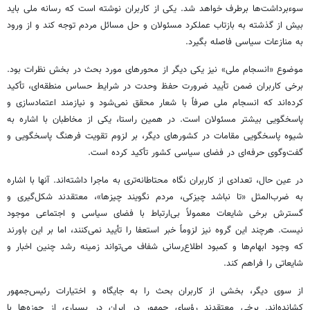
سوءبرداشت‌ها برطرف خواهد شد. یکی از کاربران نوشته است که رسانه ملی باید
بیش از گذشته به بازتاب عملکرد مسئولان و حل مسائل مردم توجه کند و از ورود
به منازعات سیاسی فاصله بگیرد.
موضوع «انسجام ملی» نیز یکی دیگر از محورهای مورد بحث در بخش نظرات بود.
برخی کاربران ضمن تأیید ضرورت حفظ وحدت در شرایط حساس منطقه‌ای، تأکید
کرده‌اند که انسجام ملی صرفاً با شعار محقق نمی‌شود و نیازمند اعتمادسازی و
پاسخگویی بیشتر مسئولان است. در همین راستا، یکی از مخاطبان با اشاره به
شیوه پاسخگویی مقامات در کشورهای دیگر، بر لزوم تقویت فرهنگ پاسخگویی و
گفت‌وگوی حرفه‌ای در فضای سیاسی کشور تأکید کرده است.
در عین حال، تعدادی از کاربران نگاه محتاطانه‌تری به ماجرا داشته‌اند. آنها با اشاره
به ضرب‌المثل «تا نباشد چیزکی، مردم نگویند چیزها»، معتقدند شکل‌گیری و
گسترش برخی شایعات معمولاً بی‌ارتباط با فضای سیاسی و اجتماعی موجود
نیست. هرچند این گروه نیز لزوماً خبر استعفا را تأیید نمی‌کنند، اما بر این باورند
که وجود ابهام‌ها و کمبود اطلاع‌رسانی شفاف می‌تواند زمینه رشد چنین اخبار و
شایعاتی را فراهم کند.
از سوی دیگر، بخشی از کاربران بحث را به جایگاه و اختیارات رئیس‌جمهور
کشانده‌اند. برخی معتقدند رؤسای جمهور در ایران در بسیاری از حوزه‌ها با