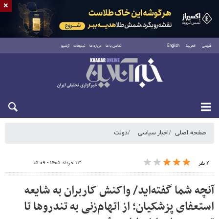
×
فارسی
العربية
English
تماس با ما
درباره ما
تبلیغات
آرشیو
پنجشنبه ۱۵ مرداد ۱۴۰۵
صفحه اصلی
اخبار سیاسی
دولت
۱۳ خرداد ۱۴۰۵ - ۱۵:۰۹
۴ نفر
آنچه شما گفته‌اید/ واکنش کاربران به شایعه
استعفای پزشکیان؛ از اتهام‌زنی به تندروها تا