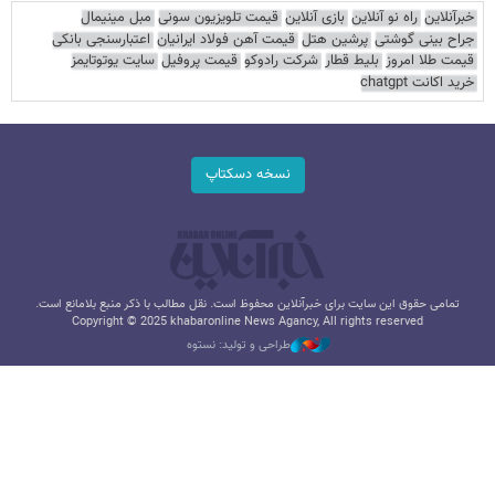
خبرآنلاین
راه نو آنلاین
بازی آنلاین
قیمت تلویزیون سونی
مبل مینیمال
جراح بینی گوشتی
پرشین هتل
قیمت آهن فولاد ایرانیان
اعتبارسنجی بانکی
قیمت طلا امروز
بلیط قطار
شرکت رادوکو
قیمت پروفیل
سایت یوتوتایمز
خرید اکانت chatgpt
نسخه دسکتاپ
تمامی حقوق این سایت برای خبرآنلاین محفوظ است. نقل مطالب با ذکر منبع بلامانع است.
Copyright © 2025 khabaronline News Agancy, All rights reserved
طراحی و تولید: نستوه