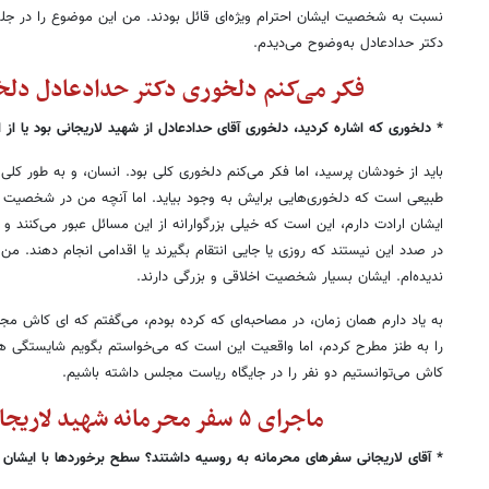
نسبت به شخصیت ایشان احترام ویژه‌ای قائل بودند. من این موضوع را در جل
دکتر حدادعادل به‌وضوح می‌دیدم
.
فکر می‌کنم دلخوری دکتر حدادعادل دلخ
* دلخوری که اشاره کردید، دلخوری آقای حدادعادل از شهید لاریجانی بود یا از ا
باید از خودشان پرسید، اما فکر می‌کنم دلخوری کلی بود. انسان، و به طور کلی
طبیعی است که دلخوری‌هایی برایش به وجود بیاید. اما آنچه من در شخصیت دک
ایشان ارادت دارم، این است که خیلی بزرگوارانه از این مسائل عبور می‌کنند و 
در صدد این نیستند که روزی یا جایی انتقام بگیرند یا اقدامی انجام دهند
.
من چ
ندیده‌ام. ایشان بسیار شخصیت اخلاقی و بزرگی دارند
.
به یاد دارم همان زمان، در مصاحبه‌ای که کرده بودم، می‌گفتم که ای کاش 
را به طنز مطرح ‌کردم، اما واقعیت این است که می‌خواستم بگویم شایستگی هر 
کاش می‌توانستیم دو نفر را در جایگاه ریاست مجلس داشته باشیم
.
ماجرای ۵ سفر محرمانه شهید لاریجانی به روسیه
* آقای لاریجانی سفرهای محرمانه به روسیه داشتند؟ سطح برخوردها با ایشا