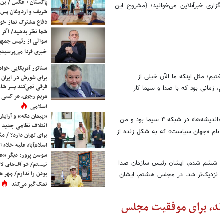
پاکستان + عکس / بن‌س
زاری خبرآنلاین می‌خوانید؛ {مشروح این
شریف و اردوغان پس ا
دفاع مشترک نماز خوا
شما نظر بدهید/ اگر خ
سوالی از رئیس جمه
خبری فردا می‌پرسیدی
سناتور آمریکایی خواه
یم؛ مثل اینکه ما الآن خیلی از
برای شورش در ایران 
فرقی نمی‌کند پسر شاه 
 زمانی بود که با صدا و سیما کار
مریم رجوی، هر کسی 
اسلامی
«پیمان مکه» و آرایش
یک زمانی من مجری ـ کارشناس برنامه در صدا و سیما بودم. برنامه‌ای به نام «اندیشه‌ها» در شبکه ۴ سیما بود و من
ائتلاف نظامی جدید 
مه دیگری هم بود به نام «جهان سیاست» که به شکل زنده از
برای تهران دارد؟ / مث
اسلام‌آباد علیه خلاء
سوسن پرور: دیگر «عا
جلس ششم شدم، ایشان رئیس سازمان صدا
نیستم/ شو آف‌های لاز
بودن را ندارم/ مِهر هم
و نزدیک‌تر شد. در مجلس هشتم، ایشان
نمک‌گیر می‌کند
دند، برای موفقیت مجلس