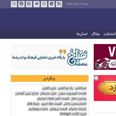
شنبه ۱۷ مرداد ۱۴۰۵
انتشارات
وبلاگ
استان‌ها
وبگردی
خبرآنلاین
راه نو آنلاین
بازی آنلاین
قیمت تلویزیون سونی
مبل مینیمال
جراح بینی گوشتی
پرشین هتل
قیمت آهن فولاد ایرانیان
اعتبارسنجی بانکی
قیمت طلا امروز
بلیط قطار
شرکت رادوکو
قیمت پروفیل
سایت یوتوتایمز
خرید اکانت chatgpt