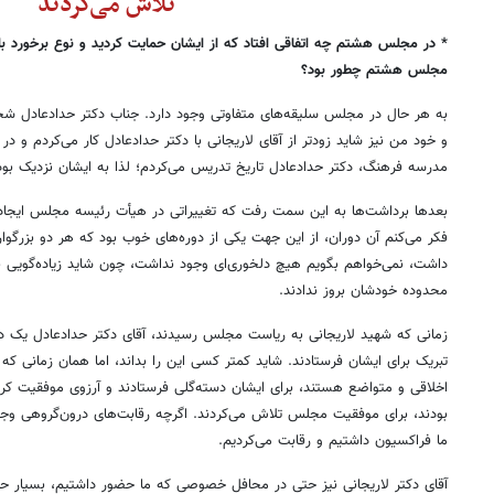
تلاش می‌کردند
* در مجلس هشتم چه اتفاقی افتاد که از ایشان حمایت کردید و نوع برخورد با
مجلس هشتم چطور بود؟
به هر حال در مجلس سلیقه‌های متفاوتی وجود دارد. جناب دکتر حدادعادل ش
و خود من نیز شاید زودتر از آقای لاریجانی با دکتر حدادعادل کار می‌کردم و د
مدرسه فرهنگ، دکتر حدادعادل تاریخ تدریس می‌کردم؛ لذا به ایشان نزدیک بود
بعدها برداشت‌ها به این سمت رفت که تغییراتی در هیأت رئیسه مجلس ایجاد ش
فکر می‌کنم آن دوران، از این جهت یکی از دوره‌های خوب بود که هر دو بزرگوار
داشت، نمی‌خواهم بگویم هیچ دلخوری‌ای وجود نداشت، چون شاید زیاده‌گویی باش
محدوده خودشان بروز ندادند
.
زمانی که شهید لاریجانی به ریاست مجلس رسیدند، آقای دکتر حدادعادل یک دس
تبریک برای ایشان فرستادند. شاید کمتر کسی این را بداند، اما همان زمانی ک
اخلاقی و متواضع هستند، برای ایشان دسته‌گلی فرستادند و آرزوی موفقیت کرد
بودند، برای موفقیت مجلس تلاش می‌کردند. اگرچه رقابت‌های درون‌گروهی وجود
ما فراکسیون داشتیم و رقابت می‌کردیم
.
آقای دکتر لاریجانی نیز حتی در محافل خصوصی که ما حضور داشتیم، بسیار حر