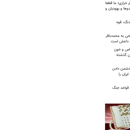
خرازی؛ ما قطعا
وها و یهودیان و
دنگ، قوه
طحی به محمدباقر
ی داعش است
صاص و خون
دن گذشته
ه دشمن دادن
یران را
 قواعد جنگ