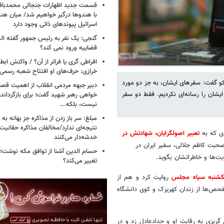
قسمت جدید اظهارات جنجالی محمدباقر 
با هندوها درگیر خواهیم شد/ میان هند
اسرائیل پیوندهای ذاتی وجود دارد
گنجی: یک نفر به رئیس جمهور گفته ال
قضاییه ورود نمی کند؟
افراطی گری یا فراتر از آن؟ / واکنش اب
خرازی: حرف‌های او افتتاح شعبه رسم
کو گفت: سفرهای ایشان، به جز دو مورد
دبیر جبهه مردمی انقلاب از اهمیت ق
شان را رسانه‌ای نکردیم. فقط دو سفر
خواهی رهبر شهید گفت؛ برای بازگردان
نیست، بلکه...
مبلغ: سر باز زدن از مذاکره‌ جز بهانه ب
نتیجه‌ای ندارد/مخالفان مذاکره حقانیت ا
ی که به
تعبیر اصولگرایان، شهادتش در
خدشه‌دار می‌کنند
صحبت کاظم جلالی، سفیر ایران در
حسام الدین آشنا از توافق مکه نوشت؛
ت‌ها و خاطراتشان بگوید.
تغییر می‌کند؟
کشنبه سیاه مجلس
روایت کرد و هم از
فحص‌ها از زندان کهریزک و کوی دانشگاه
ریزی به رقابت او و حدادعادل زد و در