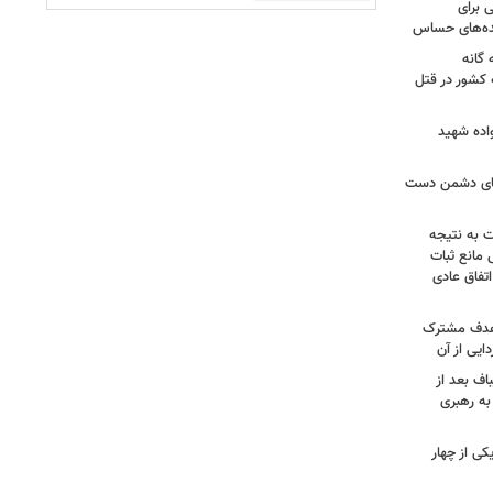
 برای
نده‌های حساس
گانه
 کشور در قتل
واده شهید
وهای دشمن دست
ت به نتیجه
 مانع ثبات
تفاق عادی
 هدف مشترک
یی از آن
اف بعد از
به رهبری
ی از چهار