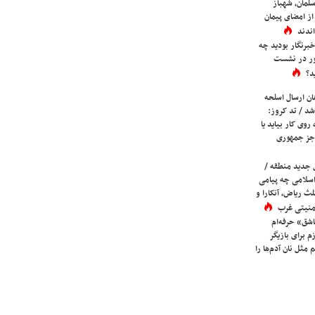
لمان، شهباز
ز امضای پیمان
ندند
برنگار بودید چه
ور در نشست
د؟
ان ارسال اسلحه
شد / تد کروز:
روی کار بیاید یا
جز جمهوری
 جدید منطقه /
اسلامی چه پیامی
لث ریاض، آنکارا و
 امنیتی غرب
شق» حرفه‌ام
م برای بازیگر
 مثل نان آدم‌ها را