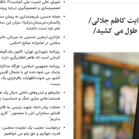
شورای عالی امنیت ملی کجاست؟/ اتاقی
تصمیم‌سازی و تصمیم‌گیری درباره پرو
حمله حسین شریعتمداری به پیمان سه 
وایت کاظم جلالی/
پاکستان،عربستان،ترکیه/ سزان این سه
ت طول می کشید/
عام غزه دست داشتند
عزاداری اربعین حسینی به میزبانی خان
سلامی در امامزاده صالح +عکس
روزنامه شهرداری تهران: اکنون بلندگ
کسانی است که ظاهر انقلابیگری دارند
روزنامه جمهوری اسلامی: هرگاه مذاکرا
نزدیک می شود،عده ای با جنجال آفرینی
کشور می شوند/اظهارات باقرخرازی یک ا
نیست
نتانیاهو و تندروهای داخلی دنبال یک
هستند:عادی سازی جنگ و حساسیت زدا
حملات برادر داماد شهید رئیسی به قالیب
افشای سخنرانی اش با مضمون " کاری 
نداریم"
درخواست عجیب یک نماینده مجلس: یک
قدرت جهانیم و حق وتو می خواهیم