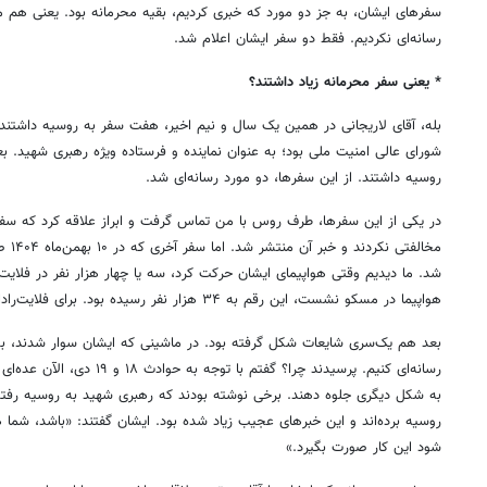
سفرهای ایشان، به جز دو مورد که خبری کردیم، بقیه محرمانه بود. یعنی هم
رسانه‌ای نکردیم. فقط دو سفر ایشان اعلام شد
.
* یعنی سفر محرمانه زیاد داشتند؟
بله، آقای لاریجانی در همین یک سال و نیم اخیر، هفت سفر به روسیه داشتند 
شورای عالی امنیت ملی بود؛ به عنوان نماینده و فرستاده ویژه رهبری شهید. بع
روسیه داشتند. از این سفرها، دو مورد رسانه‌ای شد
.
در یکی از این سفرها، طرف روس با من تماس گرفت و ابراز علاقه کرد که سفر 
مخالف
شد
.
ما دیدیم وقتی هواپیمای ایشان حرکت کرد، سه یا چهار هزار نفر در فلایت‌را
هواپیما در مسکو نشست، این رقم به ۳۴ هزار نفر رسیده بود. برای فلایت‌رادار، این عدد بسیار بالایی است
بعد هم یک‌سری شایعات شکل گرفته بود. در ماشینی که ایشان سوار شدند، به 
رسانه‌ای کنیم. پرسیدند چرا؟ گفتم ب
به شکل دیگری جلوه دهند. برخی نوشته بودند که رهبری شهید به روسیه رفته‌ان
روسیه برده‌اند و این خبرهای عجیب زیاد شده بود
.
ایشان گفتند: «باشد، شما ه
شود این کار صورت بگیرد.»