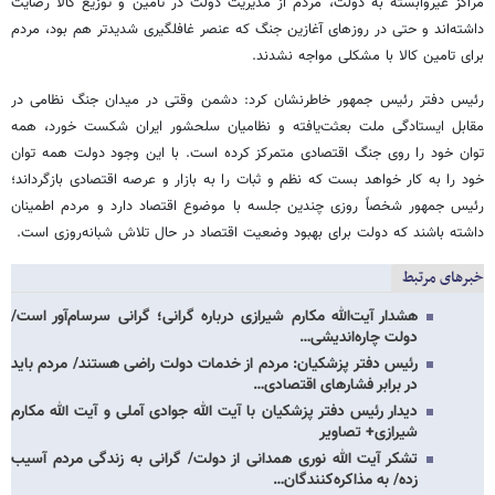
مراکز غیروابسته به دولت، مردم از مدیریت دولت در تامین و توزیع کالا رضایت
داشته‌اند و حتی در روزهای آغازین جنگ که عنصر غافلگیری شدیدتر هم بود، مردم
برای تامین کالا با مشکلی مواجه نشدند.
رئیس دفتر رئیس جمهور خاطرنشان کرد: دشمن وقتی در میدان جنگ نظامی در
مقابل ایستادگی ملت بعثت‌یافته و نظامیان سلحشور ایران شکست خورد، همه
توان خود را روی جنگ اقتصادی متمرکز کرده است. با این وجود دولت همه توان
خود را به کار خواهد بست که نظم و ثبات را به بازار و عرصه اقتصادی بازگرداند؛
رئیس جمهور شخصاً روزی چندین جلسه با موضوع اقتصاد دارد و مردم اطمینان
داشته باشند که دولت برای بهبود وضعیت اقتصاد در حال تلاش شبانه‌روزی است.
خبرهای مرتبط
هشدار آیت‌الله مکارم شیرازی درباره گرانی‌؛ گرانی سرسام‌آور است/
دولت چاره‌اندیشی…
رئیس دفتر پزشکیان: مردم از خدمات دولت راضی هستند/ مردم باید
در برابر فشارهای اقتصادی…
دیدار رئیس دفتر پزشکیان با آیت الله جوادی آملی و آیت الله مکارم
شیرازی+ تصاویر
تشکر آیت الله نوری همدانی از دولت/ گرانی به زندگی مردم آسیب
زده/ به مذاکره‌کنندگان…