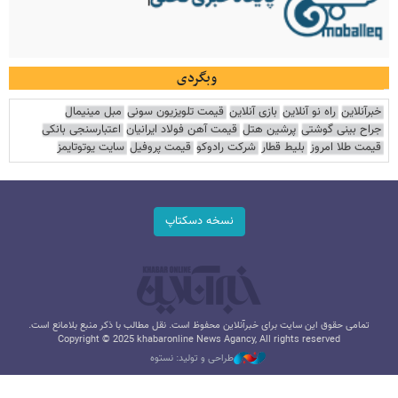
وبگردی
خبرآنلاین
راه نو آنلاین
بازی آنلاین
قیمت تلویزیون سونی
مبل مینیمال
جراح بینی گوشتی
پرشین هتل
قیمت آهن فولاد ایرانیان
اعتبارسنجی بانکی
قیمت طلا امروز
بلیط قطار
شرکت رادوکو
قیمت پروفیل
سایت یوتوتایمز
نسخه دسکتاپ
تمامی حقوق این سایت برای خبرآنلاین محفوظ است. نقل مطالب با ذکر منبع بلامانع است.
Copyright © 2025 khabaronline News Agancy, All rights reserved
طراحی و تولید: نستوه