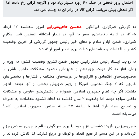
احتمال بروز قحطی در جنگ ۴۰ روزه بسیار زیاد بود و اگرچه گرانی رخ داده، اما
اگر قحطی پیش می‌آمد، گرانی کالا در برابر آن به چشم نمی‌آمد.
به گزارش خبرگزاری خبرآنلاین،
محسن حاجی‌میرزایی
امروز سه‌شنبه ۱۲ خرداد
۱۴۰۵، در ادامه برنامه‌های سفر به قم، در دیدار آیت‌الله العظمی ناصر مکارم
شیرازی، ضمن ابلاغ سلام و دعای خیر رئیس جمهور گزارشی از آخرین وضعیت
کشور و اقدامات و برنامه‌های دولت برای تدبیر امور ارائه داد.
به روایت ایسنا، رئیس دفتر رئیس جمهور ضمن تشریح وضعیت کشور، به ویژه از
زمان آغاز به کار دولت چهاردهم و هم‌زمانی تشدید مشکلات داخلی ناشی از
محدودیت‌های اقتصادی و ناترازی‌ها در عرصه‌های مختلف با فشارها و دشمنی‌های
خارجی که ۲ جنگ تحمیلی آمریکا و رژیم صهیونی بخشی از آنها بودند، اظهار
داشت: اگر چه نظام جمهوری اسلامی همواره با دشمنی‌های خارجی و مشکلات
داخلی مواجه بوده، اما وضعیت ۲ سال گذشته به لحاظ تشدید معضلات به اعتراف
و تصریح همه افراد آشنا با سابقه ۴۷ ساله استقرار جمهوری اسلامی، کاملاً
بی‌سابقه است.
حاجی‌میرزایی افزود: دشمنان عزم خود را برای سرنگونی نظام جمهوری اسلامی جزم
کرده‌اند و در این مسیر از هیچ اقدام و توطئه‌ای دریغ ندارند. لذا تلاش کرده‌اند از