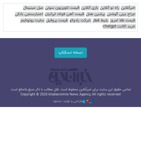
خبرآنلاین
راه نو آنلاین
بازی آنلاین
قیمت تلویزیون سونی
مبل مینیمال
جراح بینی گوشتی
پرشین هتل
قیمت آهن فولاد ایرانیان
اعتبارسنجی بانکی
قیمت طلا امروز
بلیط قطار
شرکت رادوکو
قیمت پروفیل
سایت یوتوتایمز
خرید اکانت chatgpt
نسخه دسکتاپ
تمامی حقوق این سایت برای خبرآنلاین محفوظ است. نقل مطالب با ذکر منبع بلامانع است.
Copyright © 2025 khabaronline News Agancy, All rights reserved
طراحی و تولید: نستوه