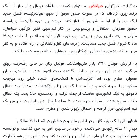
به گزارش خبرگزاری
خبرآنلاین
؛ مسئولان کمیته مسابقات فوتبال زنان سازمان لیگ
برنامه‌ریزی کرده‌اند که در صورت صدور مجوز از سوی هیات‌رئیسه، فصل جدید
لیگ برتر را از اواسط شهریورماه آغاز کنند. نوزدهمین دوره رقابت‌ها به‌واسطه
حضور همزمان استقلال و پرسپولیس در کنار تیم‌هایی نظیر گل‌گهر، سپاهان،
ملوان و البته خاتون بیش از پیش مورد توجه قرار دارد و حالا در فاصله حدود ۳
ماه تا شروع فصل جدید مسابقات، زمزمه‌های نقل‌وانتقالاتی به راه افتاده و به نظر
می‌رسد که به‌زودی جابه‌جایی بازیکنان بین تیم‌های مختلف رسمیت پیدا کند.
به گزارش فوتبال ۳۶۰، بازار نقل‌وانتقالات فوتبال زنان در حالی رفته‌رفته رونق
می‌گیرد که در این بین، در سالیان گذشته بحث لژیونر شدن ستاره‌های جوان
همواره مطرح بوده اما اکثریت‌شان با انتخاب‌های اشتباه خیلی زود مهاجرت
معکوس را تجربه کرده و دوباره به لیگ برتر زنان بازگشته‌اند. بعد از چند انتقال
ناموفق به لیگ کشورهای مختلف از جمله ترکیه و ارمنستان، حالا بحث یک انتقال
جذاب مطرح شده و سارا دیدار، پدیده ۲۱ ساله فوتبال زنان ایران در تیررس یک
تیم اسپانیایی قرار گرفته و احتمال لژیونر شدن او مطرح است.
۵ قهرمانی لیگ برتر، گلزنی در لباس ملی و درخشش در آسیا تا ۲۱ سالگی!
دیدارِ ۲۱ ساله رکوردی خیره‌کننده از خود در سالیان اخیر به جای گذاشته و توانسته
همراه خاتون بم، ۵ قهرمانی در لیگ برتر را تجربه کند و در لباس ملی هم خاطرات