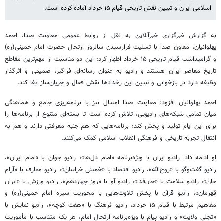
اسلامی ایران و تبیین نقش تاریخی قیام ۱۵ خرداد آماده کرده است.
به گزارش خبرگزاری خبرآنلاین به نقل از روابط عمومی معاونت صدا، احمد
پهلوانیان، معاون صدا با تسلیت فرارسیدن سالروز ارتحال حضرت امام خمینی(ره)
و گرامیداشت قیام تاریخی ۱۵ خرداد اظهار کرد: این دو مناسبت از مهم‌ترین مقاطع
تاریخ معاصر ایران هستند و رادیو به عنوان رسانه‌ای فراگیر، صمیمی و اثرگذار
وظیفه دارد در بازخوانی و تبیین این رخدادها نقش فعال و جریان‌ساز ایفا کند.
احمد پهلوانیان افزود: معاونت صدا امسال نیز با برنامه‌ریزی جامع و هماهنگی
میان تمامی شبکه‌های رادیویی، تلاش کرده است تا بسته‌ای متنوع از برنامه‌ها را
برای این ایام تولید و پخش کند؛ برنامه‌هایی که هم جنبه معرفتی دارند و هم به
انتقال تجربه تاریخی و فرهنگی انقلاب اسلامی کمک می‌کنند.
او ادامه داد: رادیو ایران با ویژه‌برنامه «امام دل‌ها»، رادیو جوان با «امام ایران»،
رادیو گفت‌وگو با «روح‌الله»، رادیو اقتصاد با «خمینی خراسان»، رادیو معارف با «آرام
جان»، رادیو سلامت با «جان‌فدا»، رادیو آوا با «روز چهاردهم»، رادیو ورزش با «ایران
قهرمان»، رادیو قرآن با پخش تلاوت‌هایی با محوریت سیره امام خمینی(ره) و
مفاهیم مرتبط با قیام ۱۵ خرداد، رادیو فرهنگ با «هفت کوچه»، رادیو نمایش با
«تجلی ولایت» و رادیو پیام با ویژه‌برنامه ارتحال امام، هر یک متناسب با مأموریت