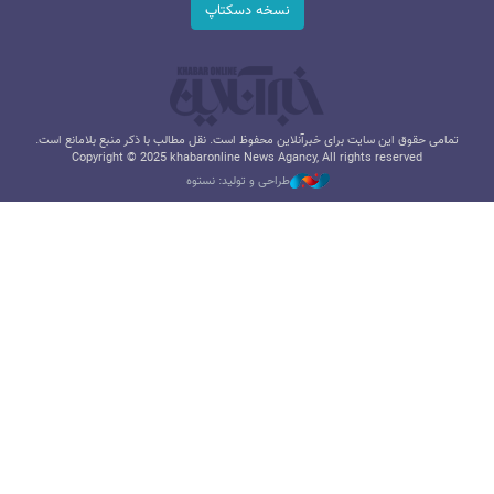
نسخه دسکتاپ
تمامی حقوق این سایت برای خبرآنلاین محفوظ است. نقل مطالب با ذکر منبع بلامانع است.
Copyright © 2025 khabaronline News Agancy, All rights reserved
طراحی و تولید: نستوه