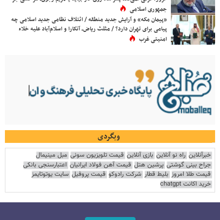
جمهوری اسلامی
«پیمان مکه» و آرایش جدید منطقه / ائتلاف نظامی جدید اسلامی چه
پیامی برای تهران دارد؟ / مثلث ریاض، آنکارا و اسلام‌آباد علیه خلاء
امنیتی غرب
وبگردی
خبرآنلاین
راه نو آنلاین
بازی آنلاین
قیمت تلویزیون سونی
مبل مینیمال
جراح بینی گوشتی
پرشین هتل
قیمت آهن فولاد ایرانیان
اعتبارسنجی بانکی
قیمت طلا امروز
بلیط قطار
شرکت رادوکو
قیمت پروفیل
سایت یوتوتایمز
خرید اکانت chatgpt