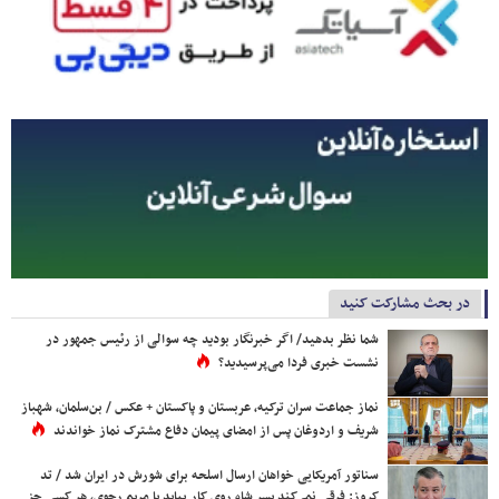
در بحث مشارکت کنید
شما نظر بدهید/ اگر خبرنگار بودید چه سوالی از رئیس جمهور در
نشست خبری فردا می‌پرسیدید؟
نماز جماعت سران ترکیه، عربستان و پاکستان + عکس / بن‌سلمان، شهباز
شریف و اردوغان پس از امضای پیمان دفاع مشترک نماز خواندند
سناتور آمریکایی خواهان ارسال اسلحه برای شورش در ایران شد / تد
کروز: فرقی نمی‌کند پسر شاه روی کار بیاید یا مریم رجوی، هر کسی جز