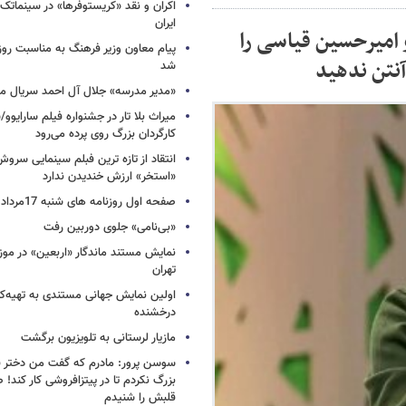
اکران و نقد «کریستوفرها» در سینماتک 
ایران
 امیرحسین قیاسی را
پیام معاون وزیر فرهنگ به مناسبت روز 
 آنتن ندهید
شد
«مدیر مدرسه» جلال آل احمد سریال م
میراث بلا تار در جشنواره فیلم سارایوو
کارگردان بزرگ روی پرده می‌رود
انتقاد از تازه ترین فبلم سینمایی س
«استخر» ارزش خندیدن ندارد
صفحه اول روزنامه های شنبه 17مرداد 1405
«بی‌نامی» جلوی دوربین رفت
نمایش مستند ماندگار «اربعین» در مو
تهران
اولین نمایش جهانی مستندی به تهیه‌کن
درخشنده
مازیار لرستانی به تلویزیون برگشت
سوسن پرور: مادرم که گفت من دختر 
بزرگ نکردم تا در پیتزافروشی کار کند
قلبش را شنیدم