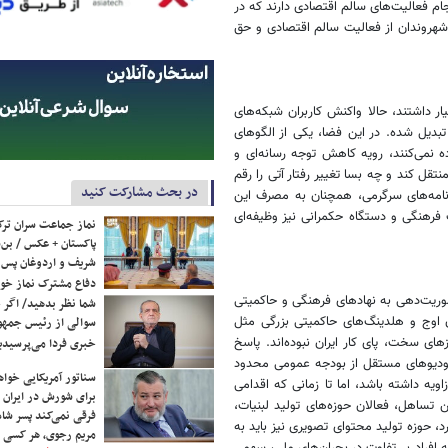
م فعالیت‌های سالم اقتصادی دارند که در
هروندان از فعالیت سالم اقتصادی و حق
یار داشتند، حالا واکنش کاربران شبکه‌های
 تبدیل شده. در این فضا، یکی از الگوهای
ده نمی‌کنند، رویه کاهش توجه رسانه‌ای و
تقل کند و چه بسا تغییر رفتار آتی را رقم
در بحث مشارکت کنید
رنامه‌های سرگرمی، همچنان به مصرف این
 فرهنگی و دستگاه حکمرانی نیز وظیفه‌ای
نماز جماعت سران ترک
پاکستان + عکس / بن‌س
شریف و اردوغان پس ا
دفاع مشترک نماز خوا
موریت‌دهی به نهادهای فرهنگی و حاکمیتی
شما نظر بدهید/ اگر خ
 اوج و هلدینگ‌های حاکمیتی بزرگی مثل
سوالی از رئیس جمه
وزهای سخت، پای کار ایران نبوده‌اند. پاسخ
خبری فردا می‌پرسیدی
ستودیوهای مستقل از بودجه عمومی محدود
سناتور آمریکایی خواه
ه داشته باشد، اما تا زمانی که اقدامی
برای شورش در ایران 
 تساهل، فعالان حوزه‌های تولید لبنیات،
فرقی نمی‌کند پسر شاه 
د، حوزه تولید محتوای تصویری نیز باید به
مریم رجوی، هر کسی 