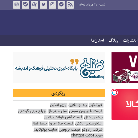
شنبه ۱۷ مرداد ۱۴۰۵
انتشارات
وبلاگ
استان‌ها
وبگردی
خبرآنلاین
راه نو آنلاین
بازی آنلاین
قیمت تلویزیون سونی
مبل مینیمال
جراح بینی گوشتی
پرشین هتل
قیمت آهن فولاد ایرانیان
اعتبارسنجی بانکی
قیمت طلا امروز
بلیط قطار
شرکت رادوکو
قیمت پروفیل
سایت یوتوتایمز
خرید اکانت chatgpt