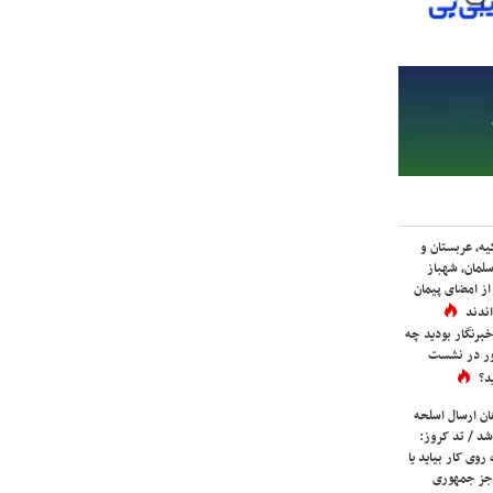
یه، عربستان و
لمان، شهباز
ز امضای پیمان
ندند
برنگار بودید چه
ور در نشست
د؟
ان ارسال اسلحه
شد / تد کروز:
روی کار بیاید یا
جز جمهوری