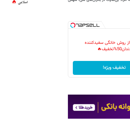
راد بی‌تفاوت در بحران‌های ملی، سهمی
اسلامی
 از روش خانگی سفیدکننده
دان50%تخفیف🔥
تخفیف ویژه!