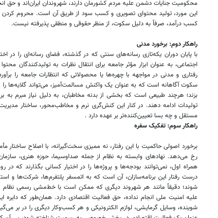
محکومیت جنایات دشمن علیه مردم کشورمان دارند، شهروندان ایران‌اند و حق انجا
این مورد، تولید محتوای تصویری و کسب سود از طریق آن است. محروم کردن ش
کسب درآمد، صرفاً به دلیل سکوت، از منظر حقوقی و منطقی پذیرفته نیست.
راهکار دوم: برخورد مدنی
با پایان دوران یکه‌تازی رسانه‌های سنتی که در گذشته، فضای رسانه‌ای را در اخت
اجتماعی، به عنوان ابزار مؤثر جامعه برای انتقال نظرات به تولیدکنندگان محتوا
رفتاری و مدنی در مواجهه با چهره‌ها یا محصولاتی که انتظارات جامعه را برآور
سکوت آگاهانه است که به عنوان یک واکنش مسالمت‌آمیز، می‌تواند گلایه‌ها را من
بزند؛ هرچند طبیعی است که بخشی از بدنه مخاطبان، به دلیل نیاز مبرم به ب
تولیدات ادامه دهند. در کنار این کنش‌گری نرم و مخاطب‌محور، ساختار مدیریت
مستقل و چه بسا تعیین‌کننده‌تر بر عهده دارد .
راهکار سوم: تفکیک سفره
برخورد اصولی حاکمیت با این رفتار، نه ممیزی سخت‌گیرانه، با اصلاح ساختار مأ
رخ می‌دهد. نهادهای وابسته به نظام از جمله صداوسیما، حوزه هنری، سازمان
همراه اول، نمی‌توانند بودجه‌ها و پروژه‌ها را در اختیار کسانی بگذارند که در ر
درست رفتار این برنامه‌سازان، آن است که به اتمسفر پلتفرم‌ها، شرکت‌ها و ا
شوند؛ دقیقاً مانند هر شهروند دیگری که ممکن است با خط‌مشی رسمی نظام زاوی
علیه امنیت ملی انجام نداده، حق فعالیت اقتصادی دارد. همان‌طور که دایره این
شوینده، وسایل گرمایشی، لوازم الکترونیکی و هر کسب‌وکار دیگری را در بر می‌گیر