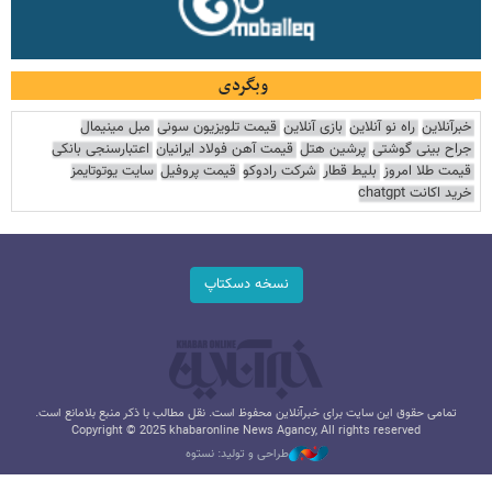
وبگردی
خبرآنلاین
راه نو آنلاین
بازی آنلاین
قیمت تلویزیون سونی
مبل مینیمال
جراح بینی گوشتی
پرشین هتل
قیمت آهن فولاد ایرانیان
اعتبارسنجی بانکی
قیمت طلا امروز
بلیط قطار
شرکت رادوکو
قیمت پروفیل
سایت یوتوتایمز
خرید اکانت chatgpt
نسخه دسکتاپ
تمامی حقوق این سایت برای خبرآنلاین محفوظ است. نقل مطالب با ذکر منبع بلامانع است.
Copyright © 2025 khabaronline News Agancy, All rights reserved
طراحی و تولید: نستوه