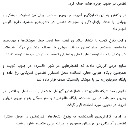
نظامی در جنوب جزیره قشم حمله کرد.
در واکنش به این تجاوزگری آمریکا، جمهوری اسلامی ایران نیز عملیات موشکی و
پهپادی با هدف بازدارندگی و مجازات دشمن در کشورهای حاشیه خلیج فارس
انجام داد.
وزارت دفاع کویت با انتشار بیانیه‌ای گفت: «ما تحت حمله موشک‌ها و پهپادهای
متخاصم هستیم. سامانه‌های پدافند هوایی با اهداف متخاصم درگیر شده‌اند.
شهروندان باید به توصیه‌های ایمنی و امنیتی توسط مسئولان مربوطه توجه کنند».
منابع عربی گزارش دادند که انفجارهایی در شهر «السره» در جنوب کویت و
همچنین پایگاه هوایی «علی السالم» محل استقرار نظامیان آمریکایی رخ داده و
پایگاه «عریفجان» نیز با موشک بالستیک هدف قرار داده شد.
دقایقی بعد شبکه «الجزیره» از فعال‌شدن آژیرهای هشدار و سامانه‌های پدافندی در
بحرین خبر داد. در این حملات، پایگاه «الجفری» و مقر ناوگان پنجم نیروی دریایی
آمریکا در بحرین مورد اصابت قرار گرفت.
در ادامه گزارش‌های تأییدنشده به وقوع انفجارهای قدرتمندی در محل استقرار
نظامیان آمریکایی در عربستان سعودی و امارات عربی متحده اشاره داشت.