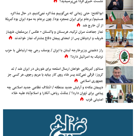
نشست خبری فردا می‌پرسیدید؟
ابوالفتح: حتی زمانی که می‌گوییم مذاکره نمی‌کنیم، در حال مذاکره
هستیم/ برجام برای ایران معجزه بود/ چون برجام به سود ایران بود آمریکا
از آن خارج شد
نماز جماعت سران ترکیه، عربستان و پاکستان + عکس / بن‌سلمان، شهباز
شریف و اردوغان پس از امضای پیمان دفاع مشترک نماز خواندند
راز دشمنی وزیرخارجه لبنان با ایران / یوسف رجی چه ارتباطی با حزب
نزدیک به اسرائیل دارد؟
سناتور آمریکایی خواهان ارسال اسلحه برای شورش در ایران شد / تد
کروز: فرقی نمی‌کند پسر شاه روی کار بیاید یا مریم رجوی، هر کسی جز
جمهوری اسلامی
«پیمان مکه» و آرایش جدید منطقه / ائتلاف نظامی جدید اسلامی چه
پیامی برای تهران دارد؟ / مثلث ریاض، آنکارا و اسلام‌آباد علیه خلاء
امنیتی غرب