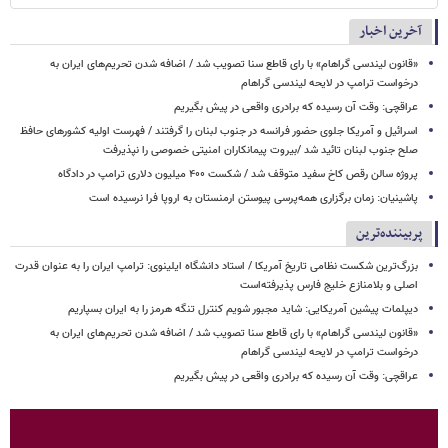
آخرین اخبار
«قانون لیندسی گراهام» با رای قاطع سنا تصویب شد / اضافه شدن تحریم‌های ایران به
درخواست ترامپ در لایحه لیندسی گراهام
عراقچی: وقت آن رسیده که برادری واقعی در پیش بگیریم
اسرائیل و آمریکا جلوی حضور فرانسه در جنوب لبنان را گرفتند / فهرست اولیه کشورهای حافظ
صلح جنوب لبنان تائید شد /بیروت پیمانکاران امنیتی خصوصی را نپذیرفت
پروژه سالن رقص کاخ سفید متوقف شد / شکست ۴۰۰ میلیون دلاری ترامپ در دادگاه
پاشینیان: زمان برگزاری همه‌پرسی پیوستن ارمنستان به اروپا فرا نرسیده است
پربیننده‌ترین
بزرگ‌ترین شکست نظامی تاریخ آمریکا / استاد دانشگاه ایلینوی: ترامپ ایران را به عنوان قدرت
اصلی و بلامنازع خلیج فارس پذیرفته‌است
دیپلمات پیشین آمریکایی: شاید مجبور شویم کنترل تنگه هرمز را به ایران بسپاریم
«قانون لیندسی گراهام» با رای قاطع سنا تصویب شد / اضافه شدن تحریم‌های ایران به
درخواست ترامپ در لایحه لیندسی گراهام
عراقچی: وقت آن رسیده که برادری واقعی در پیش بگیریم