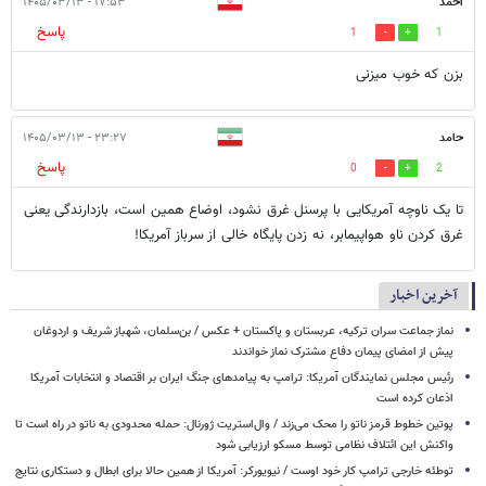
احمد
۱۷:۵۳ - ۱۴۰۵/۰۳/۱۳
پاسخ
1
1
بزن که خوب میزنی
حامد
۲۳:۲۷ - ۱۴۰۵/۰۳/۱۳
پاسخ
0
2
تا یک ناوچه آمریکایی با پرسنل غرق نشود، اوضاع همین است، بازدارندگی یعنی
غرق کردن ناو هواپیمابر، نه زدن پایگاه خالی از سرباز آمریکا!
آخرین اخبار
نماز جماعت سران ترکیه، عربستان و پاکستان + عکس / بن‌سلمان، شهباز شریف و اردوغان
پیش از امضای پیمان دفاع مشترک نماز خواندند
رئیس مجلس نمایندگان آمریکا: ترامپ به پیامدهای جنگ ایران بر اقتصاد و انتخابات آمریکا
اذعان کرده است
پوتین خطوط قرمز ناتو را محک می‌زند / وال‌استریت ژورنال: حمله محدودی به ناتو در راه است تا
واکنش این ائتلاف نظامی توسط مسکو ارزیابی شود
توطئه خارجی ترامپ کار خود اوست / نیویورکر: آمریکا از همین حالا برای ابطال و دستکاری نتایج