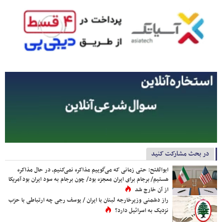
در بحث مشارکت کنید
ابوالفتح: حتی زمانی که می‌گوییم مذاکره نمی‌کنیم، در حال مذاکره
هستیم/ برجام برای ایران معجزه بود/ چون برجام به سود ایران بود آمریکا
از آن خارج شد
راز دشمنی وزیرخارجه لبنان با ایران / یوسف رجی چه ارتباطی با حزب
نزدیک به اسرائیل دارد؟