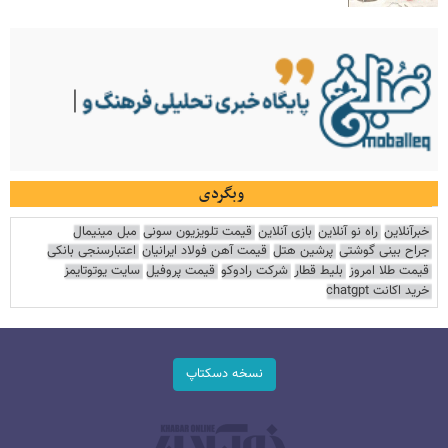
وبگردی
خبرآنلاین
راه نو آنلاین
بازی آنلاین
قیمت تلویزیون سونی
مبل مینیمال
جراح بینی گوشتی
پرشین هتل
قیمت آهن فولاد ایرانیان
اعتبارسنجی بانکی
قیمت طلا امروز
بلیط قطار
شرکت رادوکو
قیمت پروفیل
سایت یوتوتایمز
خرید اکانت chatgpt
نسخه دسکتاپ