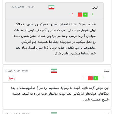
ایرانی
۲۱:۰۴ - ۱۴۰۵/۰۳/۱۳
0
2
شماها هم ک فقط نشستید همین و میگین ی طوری ک انگار
ایران شروع کرده حتی الان ک عالم و آدم حتی نیمی از مقامات
سیاسی آمریکا ترامپ و مقصر میدونن شماها هنوز همین جمله
رو تکرار میکنید در صورتیکه یکبار برا همیشه جلو آمریکای
مخصوصا ترامپ یکقدم عقب بری تا ثریا دنبال امتیاز میاد بعد
خود شماها میشین اولین شاکی
سید
۱۷:۲۴ - ۱۴۰۵/۰۳/۱۳
پاسخ
1
1
این موش گربه بازیها فایده نداره،باید مستقیم بره سراغ صگیونیستها و بعد
پایگاهای خوک‌های آمریکایی بعد نوبت دولتهای عرب بی ذات کثیف حاشیه
خلیج همیشه پارس