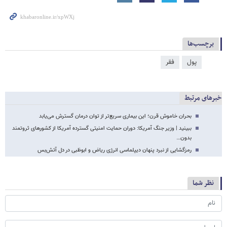
برچسب‌ها
پول
فقر
خبرهای مرتبط
بحران خاموش قرن؛ این بیماری سریع‌تر از توان درمان گسترش می‌یابد
ببینید | وزیر جنگ آمریکا: دوران حمایت امنیتی گسترده آمریکا از کشورهای ثروتمند
بدون…
رمزگشایی از نبرد پنهان دیپلماسی انرژی ریاض و ابوظبی در دل آتش‌بس
نظر شما