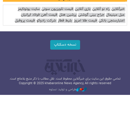
خبرآنلاین
راه نو آنلاین
بازی آنلاین
قیمت تلویزیون سونی
سایت یوتوتایمز
مبل مینیمال
جراح بینی گوشتی
پرشین هتل
قیمت آهن فولاد ایرانیان
اعتبارسنجی بانکی
قیمت طلا امروز
بلیط قطار
شرکت رادوکو
قیمت پروفیل
نسخه دسکتاپ
تمامی حقوق این سایت برای خبرآنلاین محفوظ است. نقل مطالب با ذکر منبع بلامانع است.
Copyright © 2025 khabaronline News Agancy, All rights reserved
طراحی و تولید: نستوه