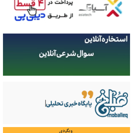
وبگردی