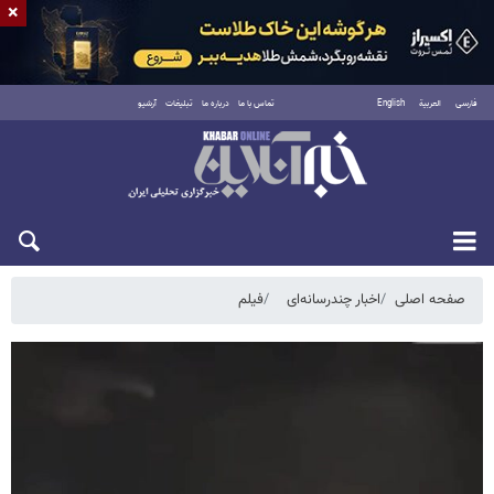
×
فارسی
العربية
English
تماس با ما
درباره ما
تبلیغات
آرشیو
پنجشنبه ۱۵ مرداد ۱۴۰۵
صفحه اصلی
اخبار چندرسانه‌ای
فیلم