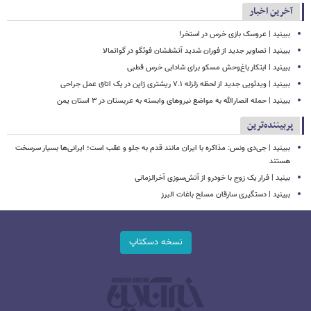
آخرین اخبار
ببینید | عروسک بازی خرس در استخر!
ببینید | تصاویر جدید از فوران شدید آتشفشان فوئگو در گواتمالا
ببینید | ابتکار باغ‌وحش مسکو برای شادابی خرس قطبی
ببینید | ویدئویی جدید از لحظه زلزله ۷.۱ ریشتری ژاپن در یک اتاق عمل جراحی
ببینید | حمله انصارالله به مواضع نیروهای وابسته به عربستان در ۳ استان یمن
پربیننده‌ترین
ببینید | جی‌دی ونس: مذاکره با ایران مانند قدم به جلو و عقب است؛ ایرانی‌ها بسیار سرسخت
هستند
بینید | فرار یک زوج با خودرو از آتش‌سوزی آخرالزمانی
ببینید | دستگیری سارقان مسلح باغات البرز
نسخه دسکتاپ