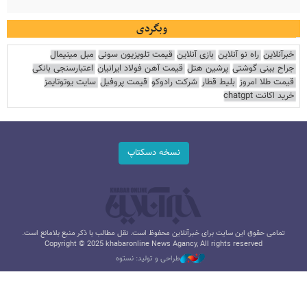
وبگردی
خبرآنلاین
راه نو آنلاین
بازی آنلاین
قیمت تلویزیون سونی
مبل مینیمال
جراح بینی گوشتی
پرشین هتل
قیمت آهن فولاد ایرانیان
اعتبارسنجی بانکی
قیمت طلا امروز
بلیط قطار
شرکت رادوکو
قیمت پروفیل
سایت یوتوتایمز
خرید اکانت chatgpt
نسخه دسکتاپ
تمامی حقوق این سایت برای خبرآنلاین محفوظ است. نقل مطالب با ذکر منبع بلامانع است.
Copyright © 2025 khabaronline News Agancy, All rights reserved
طراحی و تولید: نستوه