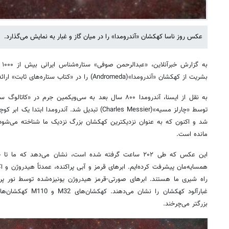
عکس روز ناسا کهکشان «آندرومدا» را در میان گاز و غبار به نمایش می‌گذارد.
به
بشریت از کهکشان «آندرومدا»(Andromeda) را در «کتاب ستاره‌های ثابت» ارائه کرد.
به نقل از ایسنا، آندرومدا ۸۰۰ سال بعد به سی‌ویکمین جرم در
توسط «چارلز مسیه»(Charles Messier) تبدیل شد. آندرو
شد و اکنون که به عنوان نزدیکترین کهکشان بزرگ نزدیک ما شناخته می‌شود
مانده است.
این عکس که طی ۲۰۲ ساعت گرفته شده است، نشان می‌دهد که م
همسایه‌مان پیشرفت کرده‌ایم. ابرهای قرمز و آبی پراکنده، عمدتاً هیدروژن و 
راه شیری ما هستند. ابرهای صورتی-قرمز هیدروژن یونیزه‌شده توسط نور پران
غبارآلود کهکشان را نشا
بزرگتر می‌چرخند.