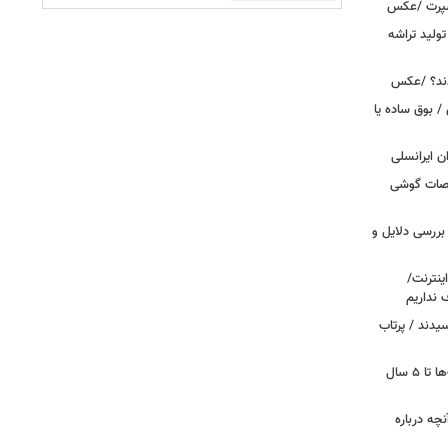
اسپرت /عکس
ولید تراشه
دند؟ /عکس
 بوق ساده یا
 / «Caviar» مشخصات گوشی
بررسی دلایل و
ینترنت/
 نداریم
یدند / پرتاب
اینترنت در تسخیر ربات‌ها / ترافیک بات‌ها تا ۵ سال
آنچه درباره