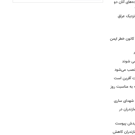
ه‌های آنان دو
نزدیک عراق
حول بی سابقه در برق لرستان / ۳۲۳ کانون خطر ایمن
ه نصب می‌شود
یت آفرین است
ه به مناسبت روز
ه شهدای ساری
زندران در
شهیدش پیوست
ازندران کاهش