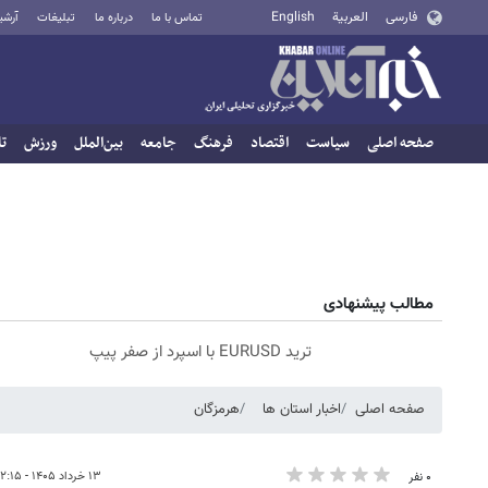
فارسی
العربية
English
تماس با ما
درباره ما
تبلیغات
آرشی
صفحه اصلی
سیاست
اقتصاد
فرهنگ
جامعه
بین‌الملل
ورزش
تا
مطالب پیشنهادی
ترید EURUSD با اسپرد از صفر پیپ
صفحه اصلی
اخبار استان ها
هرمزگان
۱۳ خرداد ۱۴۰۵ - ۱۲:۱۵
۰ نفر