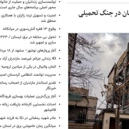
توانمندسازی زندانیان و حمایت از خانواد
محور اصلی برنامه‌های سال جاری است
هرمزگان در جنگ تحمیلی
امنیت و تسهیل تردد زائران با همکاری 
محقق شد
وقوع ۱۳ فقره آتش‌سوزی در میانکاله
ت
سازی و تجهیز شد
آغاز پروازهای نوشهر– مشهد از ۱۸ مرداد
43 زندانی جرائم غیرعمد مازندران آزاد می شوند
المان والیبال در یکی از میادین ارومی
مدیریت توانمند انتظامی کردستان امن
تقدیر استاندار مازندران از اصحاب رسان
خبرنگار
آغاز بزرگ‌ترین عملیات بهسازی فرودگا
احداث نخستین کارخانه بازیافت زباله ما
قائم‌شهر
مادر شهید رمضانی در نکا به فرزند 
میانگین زمان خاموشی برق در استان م