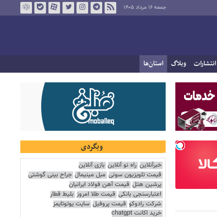
جمعه ۱۶ مرداد ۱۴۰۵
انتشارات
وبلاگ
استان‌ها
وبگردی
خبرآنلاین
راه نو آنلاین
بازی آنلاین
قیمت تلویزیون سونی
مبل مینیمال
جراح بینی گوشتی
پرشین هتل
قیمت آهن فولاد ایرانیان
اعتبارسنجی بانکی
قیمت طلا امروز
بلیط قطار
شرکت رادوکو
قیمت پروفیل
سایت یوتوتایمز
خرید اکانت chatgpt