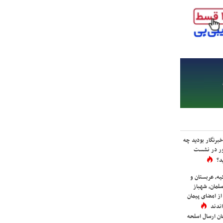
برنگار بودید چه
ور در نشست
د؟
یه، عربستان و
لمان، شهباز
ز امضای پیمان
ندند
ان ارسال اسلحه