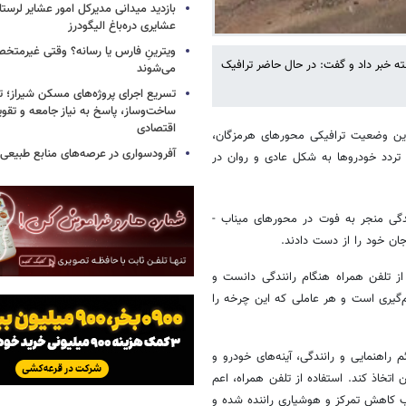
بازدید میدانی مدیرکل امور عشایر لرستا
عشایری دره‌باغ الیگودرز
ویترینِ فارس یا رسانه؟ وقتی غیرمتخص
ه خبر داد و گفت: در حال حاضر ترافیک
می‌شوند
تسریع اجرای پروژه‌های مسکن شیراز؛ 
ساخت‌وساز، پاسخ به نیاز جامعه و تقو
اقتصادی
ین وضعیت ترافیکی محورهای هرمزگان،
آفرودسواری در عرصه‌های منابع طبیع
تردد خودروها به شکل عادی و روان در
ندگی منجر به فوت در محورهای میناب -
جان خود را از دست دادند.
از تلفن همراه هنگام رانندگی دانست و
گیری است و هر عاملی که این چرخه را
 راهنمایی و رانندگی، آینه‌های خودرو و
 اتخاذ کند. استفاده از تلفن همراه، اعم
جب کاهش تمرکز و هوشیاری راننده شده و