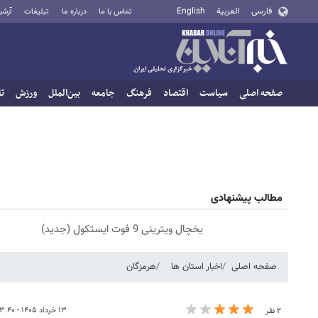
فارسی
العربية
English
تماس با ما
درباره ما
تبلیغات
آرشی
صفحه اصلی
سیاست
اقتصاد
فرهنگ
جامعه
بین‌الملل
ورزش
تا
مطالب پیشنهادی
یخچال ویترینی 9 فوت ایستکول (جدید)
صفحه اصلی
اخبار استان ها
هرمزگان
۱۳ خرداد ۱۴۰۵ - ۱۳:۴۰
۲ نفر