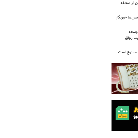
ن از منطقه
ص‌ها خبرنگار
توسعه
یت رونق
ی ممنوع است