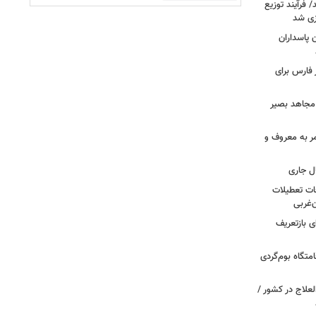
ند/ فرآیند توزیع
ازی شد
ن پاسداران
در فارس برای
 مجاهد بصیر
مر به معروف و
طی تصادفات تعطیلات
ن‌غربی
 بازتعریف
متگاه بوم‌گردی
علاج در کشور /