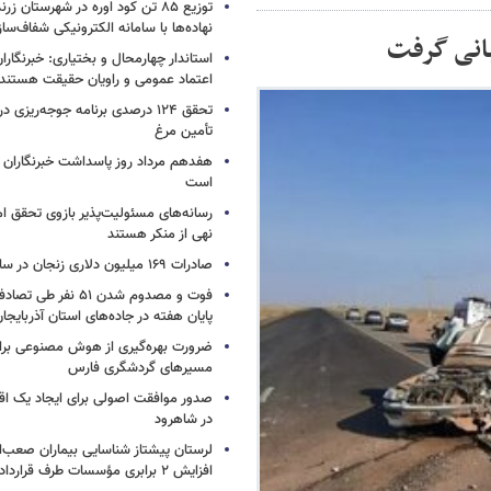
توزیع ۸۵ تن کود اوره در شهرستان زر
نهاده‌ها با سامانه الکترونیکی شفاف‌س
بانی گرفت
استاندار چهارمحال و بختیاری: خبرنگارا
اعتماد عمومی و راویان حقیقت‌ هستند
تحقق ۱۲۴ درصدی برنامه جوجه‌ریزی 
تأمین مرغ
هفدهم مرداد روز پاسداشت خبرنگاران
است
رسانه‌های مسئولیت‌پذیر بازوی تحقق ا
نهی از منکر هستند
صادرات ۱۶۹ میلیون دلاری زنجان در سال جاری
فوت و مصدوم شدن ۵۱ نفر 
پایان هفته در جاده‌های استان آذربایجا
ضرورت بهره‌گیری از هوش مصنوعی برای
مسیرهای گردشگری فارس
صدور موافقت اصولی برای ایجاد یک اقا
در شاهرود
لرستان پیشتاز شناسایی بیماران صعب‌ال
افزایش ۲ برابری مؤسسات طرف قرارداد