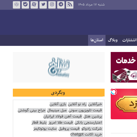
شنبه ۱۷ مرداد ۱۴۰۵
انتشارات
وبلاگ
استان‌ها
وبگردی
خبرآنلاین
راه نو آنلاین
بازی آنلاین
قیمت تلویزیون سونی
مبل مینیمال
جراح بینی گوشتی
پرشین هتل
قیمت آهن فولاد ایرانیان
اعتبارسنجی بانکی
قیمت طلا امروز
بلیط قطار
شرکت رادوکو
قیمت پروفیل
سایت یوتوتایمز
خرید اکانت chatgpt