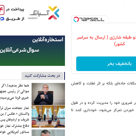
و طبقه شارژی ( ارسال به سراسر
کشور)
باتخفیف بخر
در بحث مشارکت کنید
کلات جاده‌ای بلکه بر اثر غفلت و کاهش
شما نظر بدهید/ اگر خ
سوالی از رئیس جمه
خبری فردا می‌پرسیدی
ر ضروری خود را مدیریت کرده و در طول
نماز جماعت سران ترک
خوردن تمرکز می‌شود، خودداری کنند تا
پاکستان + عکس / بن‌س
شریف و اردوغان پس ا
دفاع مشترک نماز خوا
سناتور آمریکایی خواه