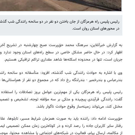
رئیس پلیس راه هرمزگان از جان باختن دو نفر در دو سانحه رانندگی شب گذشت
در محورهای استان روان است.
به گزارش خبرآنلاین، سرهنگ محمد حق‌پرست صبح چهارشنبه در تشریح آخر
اظهار کرد: در حال حاضر مشکل خاصی در سطح راه‌های استان وجود ندارد و 
جریان است، تنها در محدوده اسکله‌ها شاهد مقداری تراکم ترافیکی هستیم.
وی با اشاره به حوادث رانندگی شب گذشته، افزود: متأسفانه دو سانحه ران
بندرعباس و بندرخمیر - بندرلنگه رخ داد که در مجموع دو نفر از هم‌استانی‌ها 
رئیس پلیس راه هرمزگان یکی از مهم‌ترین عوامل بروز تصادفات را استفاده 
گفت: رانندگی فرآیندی پیچیده و متکی بر سه مؤلفه توجه، تشخیص و تصمیم‌
مختل کند، می‌تواند زمینه‌ساز وقوع حوادث ناگوار باشد.
حق‌پرست ادامه داد: راننده باید به صورت همزمان شرایط مسیر، تابلوها، علائم
رفتار سایر کاربران جاده را رصد کرده و در کوتاه‌ترین زمان ممکن تصمیمی ایمن
از مکالمه، ارسال پیام، فعالیت در شبکه‌های اجتماعی یا مشاهده محتوا، مو