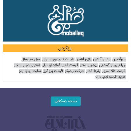
وبگردی
خبرآنلاین
راه نو آنلاین
بازی آنلاین
قیمت تلویزیون سونی
مبل مینیمال
جراح بینی گوشتی
پرشین هتل
قیمت آهن فولاد ایرانیان
اعتبارسنجی بانکی
قیمت طلا امروز
بلیط قطار
شرکت رادوکو
قیمت پروفیل
سایت یوتوتایمز
خرید اکانت chatgpt
نسخه دسکتاپ