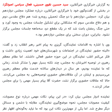
به گزارش خبرگزاری خبرآنلاین،
سید حسین نقوی حسینی، فعال سیاسی اصولگرا
،
در بخشی از گفت‌وگوی خود با خبرگزاری خبرآنلاین، درباره عملکرد مجلس دوازدهم
بیان کرد: «مجلس دوازدهم با دو جنگ تحمیلی روبه‌رو شد؛ هم دفاع مقدس دوم
و هم دفاع مقدس سوم که مشکلاتی برای تشکیل جلسات مجلس به وجود آورد و
حتی جنگ رمضان باعث شد که در یک مقطع دو، سه‌ماهه جلسات مجلس برگزار
نشود. بنابراین، دوران سختی برای مجلس دوازدهم بود.»
وی با اشاره به اقدامات نمایندگان، گریزی به پیام اخیر رهبر انقلاب زد و گفت:
«البته حضور نمایندگان در اجتماعات و شهرستان‌های خود اهمیت زیادی داشت و
فکر می‌کنم اغلب نمایندگان در این حوزه حضور فعالی داشتند. اما مقام معظم
رهبری در توصیه اخیرشان به مجلس، چند نکته بسیار مهم را متذکر شدند. زمانی
که ما نماینده بودیم، هر سال در دیدارهای سالانه خدمت مقام معظم رهبری
می‌رسیدیم و ایشان در آن ملاقات‌های حضوری توصیه‌هایی به مجلس می‌کردند.
حالا که ملاقات حضوری برگزار نشد، حضرت آقا پیام بسیار مهمی را برای مجلس
صادر کردند.»
نماینده ادوار مجلس بیان کرد: «در این پیام، نکات مهمی درباره نوع مصوبات،
کیفیت مصوبات مجلس، نحوه موضع‌گیری نمایندگان، مقابله با دشمن و مسائل
دیگر مطرح شد. اما یکی از مهم‌ترین نکات این بود که ما نباید به‌گونه‌ای اظهار نظر