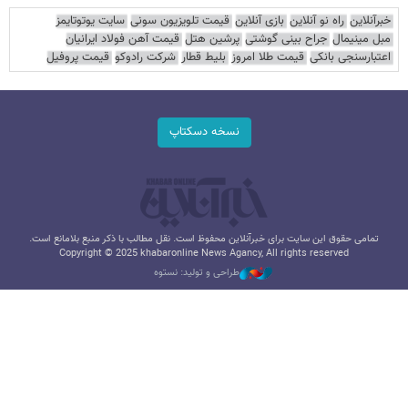
خبرآنلاین
راه نو آنلاین
بازی آنلاین
قیمت تلویزیون سونی
سایت یوتوتایمز
مبل مینیمال
جراح بینی گوشتی
پرشین هتل
قیمت آهن فولاد ایرانیان
اعتبارسنجی بانکی
قیمت طلا امروز
بلیط قطار
شرکت رادوکو
قیمت پروفیل
نسخه دسکتاپ
تمامی حقوق این سایت برای خبرآنلاین محفوظ است. نقل مطالب با ذکر منبع بلامانع است.
Copyright © 2025 khabaronline News Agancy, All rights reserved
طراحی و تولید: نستوه