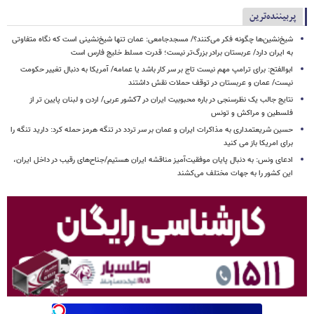
پربیننده‌ترین
شیخ‌نشین‌ها چگونه فکر می‌کنند؟/ مسجدجامعی: عمان تنها شیخ‌نشینی است که نگاه متفاوتی
به ایران دارد/ عربستان برادر بزرگ‌تر نیست؛ قدرت مسلط خلیج فارس است
ابوالفتح: برای ترامپ مهم نیست تاج بر سر کار باشد یا عمامه/ آمریکا به دنبال تغییر حکومت
نیست/ عمان و عربستان در توقف حملات نقش داشتند
نتایج جالب یک نظرسنجی در باره محبوبیت ایران در 7کشور عربی/ اردن و لبنان پایین تر از
فلسطین و مراکش و تونس
حسین شریعتمداری به مذاکرات ایران و عمان بر سر تردد در تنگه هرمز حمله کرد: دارید تنگه را
برای امریکا باز می کنید
ادعای ونس: به دنبال پایان موفقیت‌آمیز مناقشه ایران هستیم/جناح‌های رقیب در داخل ایران،
این کشور را به جهات مختلف می‌کشند