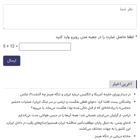
*
لطفا حاصل عبارت را در جعبه متن روبرو وارد کنید
5 + 12 =
ارسال
آخرین اخبار
در دیدار وزرای خارجه آمریکا و انگلیس درباره ایران و تنگه هرمز چه گذشت؟/ عکس
واشنگتن پست افشا کرد: دعوای لفظی هگست و ترامپ بر سر جنگ ایران/ عملیات «خشم
حماسی» با زرادخانه‌ای که از قبل خالی شده بود/ هگست می‌ماند یا می‌رود؟
ترامپ از گزارش سی‌ان‌ان عصبانی شد؛ همه آن‌ها را در حبس طولانی مدت می‌اندازم
ادعای ونس: به دنبال پایان موفقیت‌آمیز مناقشه ایران هستیم/جناح‌های رقیب در داخل ایران،
این کشور را به جهات مختلف می‌کشند
حادثه دریایی در تنگه هرمز