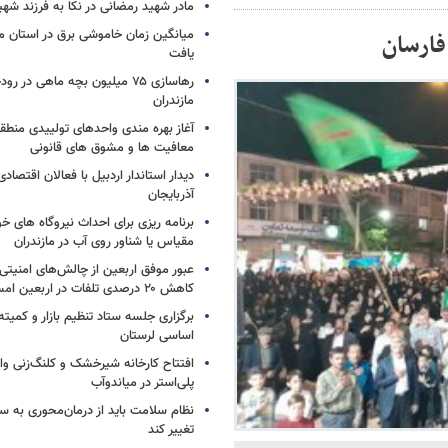
مادر شهید رمضانی در نکا به فرزند 
میانگین زمان خاموشی برق در استان م
فارسان
یافت
رهاسازی ۷۵ میلیون بچه ماهی در ر
مازندران
آغاز بهره مندی واحدهای تولییدی منطقه 
معافیت ها و مشوق های قانونی
دیدار استاندار اردبیل با فعالان اقتصا
آذربایجان
برنامه ریزی برای احداث نیروگاه های
مقیاس یا شناور روی آب در مازندران
عبور موفق اربعین از چالش‌های امنیتی 
کاهش ۲۰ درصدی تلفات در اربعین امسال
برگزاری جلسه ستاد تنظیم بازار و کمیته
اساسی لرستان
افتتاح کارخانه شیرخشک و کلنگ‌زنی واح
پلی‌استر در میاندوآب
نظام سلامت باید از درمان‌محوری به 
تغییر کند