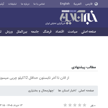
فارسی
العربية
English
تماس با ما
درباره ما
تبلیغات
آرشی
صفحه اصلی
سیاست
اقتصاد
فرهنگ
جامعه
بین‌الملل
ورزش
تا
مطالب پیشنهادی
از الان تا آخر تابستون حداقل 12کیلو چربی میسوزونی🧨
صفحه اصلی
اخبار استان ها
چهارمحال و بختیاری
۱۳ خرداد ۱۴۰۵ - ۱۳:۱۵
۰ نفر