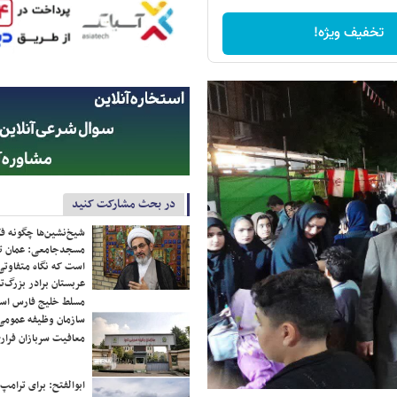
تخفیف ویژه!
در بحث مشارکت کنید
شیخ‌نشین‌ها چگونه فک
مسجدجامعی: عمان تن
است که نگاه متفاوتی 
عربستان برادر بزرگ‌
مسلط خلیج فارس ا
سازمان وظیفه عمومی 
معافیت سربازان فراری
ابوالفتح: برای ترامپ