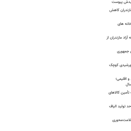
شهیدش پیوست
ازندران کاهش
ودخانه های
آزاد مازندران از
دی جمهوری
 خورشیدی کوچک
و اقلیمی؛
 تأمین کالاهای
د تولید الیاف
سلامت‌محوری