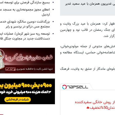
بسیج سازندگی فرصتی برای توسعه اس
ی غدیریون همزمان با عید سعید غدیر
اعطای مجوز مجموعه‌داری به مسجد محل
اردبیل
بزرگداشت دومین سالگرد شهدای خدمت
هار کرد: همزمان با عید بزرگ ولایت و
مجتمع مس درآلو در بردسیر و رابر
دای جنگ رمضان در قالب نود و چهارمین
توسعه ریه سبز شهر کرمان/ عملیات ای
زار شد.
دست‌کاشت جدید در مجاورت جنگل قائم
بخش‌های متنوعی از جمله مولودی‌خوانی،
هنامه‌خوانی حماسی، ایستگاه مطالعه و
وه‌ای ماندگار از عشق به ولایت، فرهنگ
 از روش خانگی سفیدکننده
دان50%تخفیف🔥