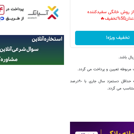
 از روش خانگی سفیدکننده
دان50%تخفیف🔥
تخفیف ویژه!
 مربوطه تعیین و پرداخت می گردد.
در اجرای متناسب سازی حقوق بازنشستگان، نسبت مستمری بازنشسته به حداقل دستمزد سال جاری با ٩٠درصد
تناسب می گردد.