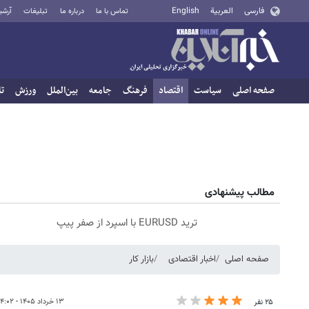
فارسی
العربية
English
تماس با ما
درباره ما
تبلیغات
آرشی
صفحه اصلی
سیاست
اقتصاد
فرهنگ
جامعه
بین‌الملل
ورزش
تا
مطالب پیشنهادی
ترید EURUSD با اسپرد از صفر پیپ
صفحه اصلی
اخبار اقتصادی
بازار کار
۱۳ خرداد ۱۴۰۵ - ۱۴:۰۲
۲۵ نفر