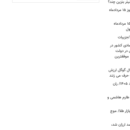
تر بنزین چند؟
قیمت جدید دلار، یورو و سایر ارزها امروز ۱۵ مردادماه
قیمت بازگشایی بازار طلا و سکه امروز ۱۵ مردادماه
/جزییات
صادی کشور در
ی در دولت
 موفقترین
سال گوگل ارزش
 حرف می زنند
قیمت جدید گوشت قرمز امروز ۱۴ مرداد ۱۴۰۵/ ران
 طارم هاشمی و
زار طلا/ موج
بازار گوشت؛ دام ۳۰ درصد ارزان شد،