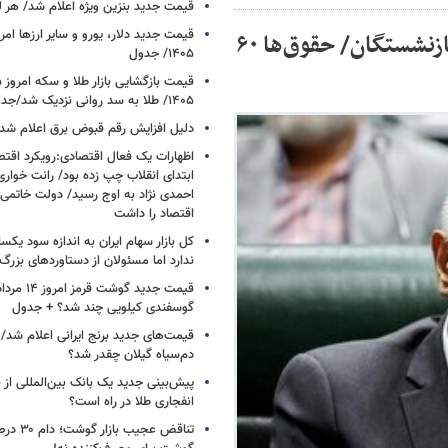
قیمت جدید بنزین ویژه اعلام شد/ هر لی
نامه مهم میدری به عارف برای افزایش حقوق بازنشستگان/ حقوق‌ها ۶۰
۱۴۰۵/ جدول
۱۴۰۵/ طلا به سد روانی نزدیک شد/جدول
دلیل افزایش رقم قبوض برق اعلام شد
اظهارات یک فعال اقتصادی:رویکرد اقت
ابتدای انقلاب چپ زده بود/ رانت خوار
احمدی نژاد به اوج رسید/ دولت خاتمی
اقتصاد را داشت
کل بازار سهام ایران به اندازه سود یک
ندارد اما مسئولان از دستاوردهای بزرگ
گوسفندی کیلویی چند شد؟ + جدول
قیمت‌های جدید برنج ایرانی اعلام شد/
دم‌سیاه گیلان چقدر شد؟
پیش‌بینی جدید یک بانک بین‌المللی از با
انفجاری طلا در راه است؟
تناقض عجیب 