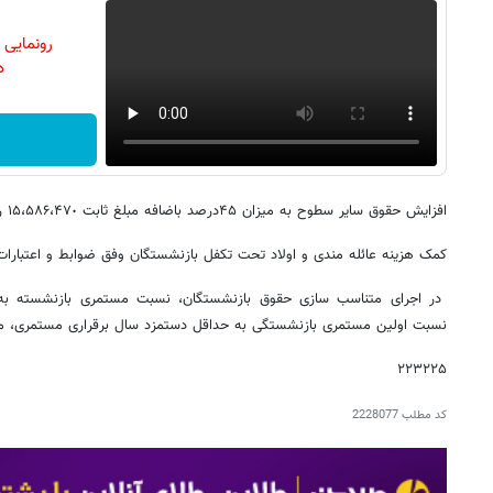
رونمایی
دن
افزایش حقوق سایر سطوح به میزان ۴۵درصد باضافه مبلغ ثابت ١۵،۵٨۶،۴٧٠ ریال باشد.
کمک هزینه عائله مندی و اولاد تحت تکفل بازنشستگان وفق ضوابط و اعتبارات
نسبت اولین مستمری بازنشستگی به حداقل دستمزد سال برقراری مستمری، م
۲۲۳۲۲۵
کد مطلب
2228077