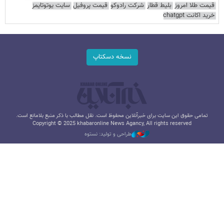
قیمت طلا امروز
بلیط قطار
شرکت رادوکو
قیمت پروفیل
سایت یوتوتایمز
خرید اکانت chatgpt
نسخه دسکتاپ
تمامی حقوق این سایت برای خبرآنلاین محفوظ است. نقل مطالب با ذکر منبع بلامانع است.
Copyright © 2025 khabaronline News Agancy, All rights reserved
طراحی و تولید: نستوه