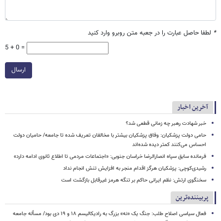
*
لطفا حاصل عبارت را در جعبه متن روبرو وارد کنید
5 + 0 =
ارسال
آخرین اخبار
خبر شهادت رهبر چه زمانی قطعی شد؟
حامی دولت پزشکیان: وفاق پزشکیان بیشتر با مخالفان تعریف شده تا جامعه/ حامیان دولت
احساس می‌کنند کمتر دیده شده‌اند
فرمانده سابق سپاه انصارالرضا خراسان جنوبی: «اجتماعات مردمی تا اطلاع ثانوی ادامه دارد»
رشیدی‌کوچی: پزشکیان هرگز اقدام منجر به افزایش تنش انجام نداد
سخنگوی ارتش: نظم ایرانی حاکم بر تنگه هرمز غیرقابل بازگشت است
پربیننده‌ترین
فعال سیاسی اصلاح طلب: جنگ یک «نه» بزرگ به رادیکالیسم ۱۸ و ۱۹ دی بود/ مسأله جامعه