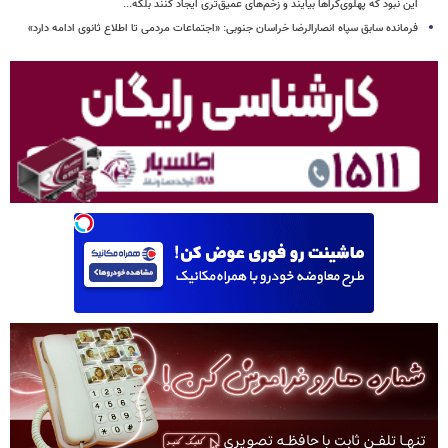
این نبود که پهلوی‌گراها بیایند و زخم‌های عمیق‌تری ایجاد کنند بلکه...
فرمانده سابق سپاه انصارالرضا خراسان جنوبی: «اجتماعات مردمی تا اطلاع ثانوی ادامه دارد»