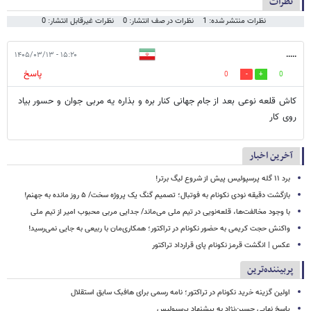
نظرات
نظرات منتشر شده: 1
نظرات در صف انتشار: 0
نظرات غیرقابل انتشار: 0
۱۵:۲۰ - ۱۴۰۵/۰۳/۱۳
.....
پاسخ
0
0
کاش قلعه نوعی بعد از جام جهانی کنار بره و بذاره یه مربی جوان و حسور بیاد
روی کار
آخرین اخبار
برد ۱۱ گله پرسپولیس پیش از شروع لیگ برتر!
بازگشت دقیقه نودی نکونام به فوتبال؛ تصمیم گنگ یک پروژه سخت/ ۵ روز مانده به جهنم!
با وجود مخالفت‌ها، قلعه‌نویی در تیم ملی می‌ماند/ جدایی مربی محبوب امیر از تیم ملی
واکنش حجت کریمی به حضور نکونام در تراکتور؛ همکاری‌مان با ربیعی به جایی نمی‌رسید!
عکس | انگشت قرمز نکونام پای قرارداد تراکتور
پربیننده‌ترین
اولین گزینه خرید نکونام در تراکتور؛ نامه رسمی برای هافبک سابق استقلال
پاسخ نهایی حسین‌نژاد به پیشنهاد پرسپولیس