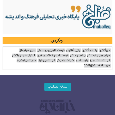
وبگردی
خبرآنلاین
راه نو آنلاین
بازی آنلاین
قیمت تلویزیون سونی
مبل مینیمال
جراح بینی گوشتی
پرشین هتل
قیمت آهن فولاد ایرانیان
اعتبارسنجی بانکی
قیمت طلا امروز
بلیط قطار
شرکت رادوکو
قیمت پروفیل
سایت یوتوتایمز
خرید اکانت chatgpt
نسخه دسکتاپ