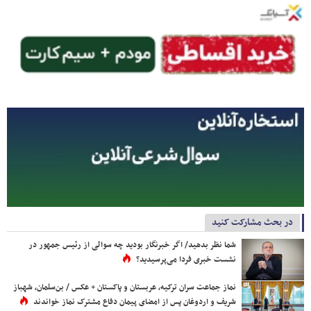
در بحث مشارکت کنید
شما نظر بدهید/ اگر خبرنگار بودید چه سوالی از رئیس جمهور در
نشست خبری فردا می‌پرسیدید؟
نماز جماعت سران ترکیه، عربستان و پاکستان + عکس / بن‌سلمان، شهباز
شریف و اردوغان پس از امضای پیمان دفاع مشترک نماز خواندند