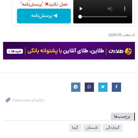
عمل نکنید❌ "پرسش‌نامه"
◀ پرسش‌نامه
کد مطلب
2228155
برچسب‌ها
گرمازدگی
تابستان
گرما