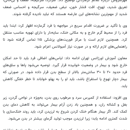
مهرسروش درباره علائم گرمازدگی توضیح داد: سردرد، سرگیجه، ضعف و بی‌حالی،
تعریق شدید، تهوع، افت فشار خون، نبض ضعیف، سرگیجه و احساس ضعف
شدید از مهم‌ترین نشانه‌های این عارضه هستند که نباید نادیده گرفته شوند.
وی با تأکید بر ضرورت اقدام سریع در مواجهه با فرد گرمازده اظهار کرد: ابتدا باید
فرد را از محیط گرم خارج و به مکانی خنک، سایه‌دار یا دارای تهویه مناسب منتقل
کرد. همچنین لازم است با مرکز فوریت‌های پزشکی ۱۱۵ تماس گرفته شود تا
راهنمایی‌های لازم ارائه و در صورت نیاز آمبولانس اعزام شود.
معاون آموزش اورژانس تهران ادامه داد: لباس‌های اضافی فرد باید تا حد امکان
خارج شود و بیمار در وضعیت خوابیده قرار گیرد. توصیه می‌شود پاها و ساق‌های
فرد حدود ۲۰ تا ۳۰ سانتی‌متر بالاتر از سطح بدن قرار داده شود. در صورتی که
بیمار دچار تهوع یا استفراغ باشد، باید او را به پهلو خواباند تا خطر خفگی کاهش
یابد.
وی افزود: استفاده از کمپرس سرد و مرطوب روی بدن، به‌ویژه در نواحی گردن، زیر
بغل و کشاله ران، و همچنین باد زدن آرام بیمار می‌تواند به کاهش دمای بدن
کمک کند. اگر بیمار هنگام خنک کردن شروع به لرزیدن کرد، باید روند خنک‌سازی با
شدت کمتری ادامه یابد؛ زیرا لرزیدن موجب تولید گرمای بیشتر در بدن می‌شود.