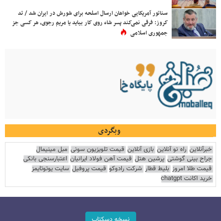
سناتور آمریکایی خواهان ارسال اسلحه برای شورش در ایران شد / تد
کروز: فرقی نمی‌کند پسر شاه روی کار بیاید یا مریم رجوی، هر کسی جز
جمهوری اسلامی
وبگردی
خبرآنلاین
راه نو آنلاین
بازی آنلاین
قیمت تلویزیون سونی
مبل مینیمال
جراح بینی گوشتی
پرشین هتل
قیمت آهن فولاد ایرانیان
اعتبارسنجی بانکی
قیمت طلا امروز
بلیط قطار
شرکت رادوکو
قیمت پروفیل
سایت یوتوتایمز
خرید اکانت chatgpt
نسخه دسکتاپ