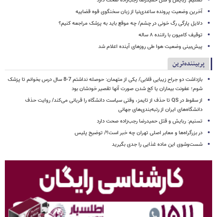
تسنیم: ربایش و قتل حمیدرضا رجب‌زاده صحت دارد
آخرین وضعیت پرونده ساعدی‌نیا از زبان سخنگوی قوه قضاییه
دلایل پارگی رگ خونی در چشم/ چه موقع باید به پزشک مراجعه کنیم؟
توقیف کامیون با راننده ۸ ساله
پیش‌بینی وضعیت هوا طی روزهای آینده اعلام شد
پربیننده‌ترین
بازداشت دو جراح زیبایی قلابی/ یکی از متهمان: حوصله نداشتم 7-8 سال درس بخوانم تا پزشک
شوم؛ عفونت بیماران یا کج شدن صورت آنها تقصیر خودشان بود
از سقوط در QS تا حذف از تایمز، وقتی سیاست دانشگاه را قربانی می‌کند/ روایت حذف
دانشگاه‌های ایران از رتبه‌بندی‌های جهانی
تسنیم: ربایش و قتل حمیدرضا رجب‌زاده صحت دارد
در بزرگراه‌ها و معابر اصلی تهران چه خبر است؟/ توضیح پلیس
شست‌وشوی این ماده غذایی را جدی بگیرید