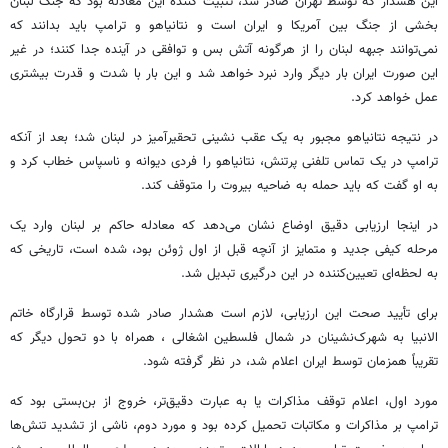
این هشدار که توسط تهران صادر شد، تثبیت کننده این معادله بود که جنگ لبنان
بخشی از جنگ بین آمریکا و ایران است و نتانیاهو و ترامپ باید بدانند که
نمی‌توانند جبهه لبنان را از هرگونه آتش بس و توافقی در آینده جدا کنند؛ در غیر
این صورت ایران بار دیگر وارد نبرد خواهد شد و این بار با شدت و قدرت بیشتری
عمل خواهد کرد.
در نتیجه نتانیاهو مجبور به یک عقب نشینی تحقیرآمیز در لبنان شد؛ بعد از آنکه
ترامپ در یک تماس تلفنی پرتنش، نتانیاهو را فردی دیوانه و ناسپاس خطاب کرد و
به او گفت که باید حمله به ضاحیه بیروت را متوقف کند.
در اینجا ارزیابی دقیق اوضاع نشان می‌دهد که معادله حاکم بر لبنان وارد یک
مرحله کیفی جدید و متمایز از آنچه قبل از اول ژوئن بود، شده است، تاریخی که
به لحظه‌ای تعیین‌کننده در این درگیری تبدیل شد.
برای تأیید صحت این ارزیابی، لازم است هشدار صادر شده توسط قرارگاه خاتم
الانبیا به شهرک‌نشینان در شمال فلسطین اشغالی ، همراه با دو تحول دیگر که
تقریباً همزمان توسط ایران اعلام شد، در نظر گرفته شود.
مورد اول، اعلام توقف مذاکرات یا به عبارت دقیق‌تر، خروج از بن‌بستی بود که
ترامپ بر مذاکرات و مکاتبات تحمیل کرده بود و مورد دوم، ناشی از تشدید تنش‌ها