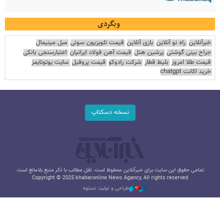
وبگردی
خبرآنلاین
راه نو آنلاین
بازی آنلاین
قیمت تلویزیون سونی
مبل مینیمال
جراح بینی گوشتی
پرشین هتل
قیمت آهن فولاد ایرانیان
اعتبارسنجی بانکی
قیمت طلا امروز
بلیط قطار
شرکت رادوکو
قیمت پروفیل
سایت یوتوتایمز
خرید اکانت chatgpt
نسخه دسکتاپ
تمامی حقوق این سایت برای خبرآنلاین محفوظ است. نقل مطالب با ذکر منبع بلامانع است.
Copyright © 2025 khabaronline News Agancy, All rights reserved
طراحی و تولید: نستوه