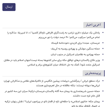
ارسال
آخرین اخبار
پاداش یک میلیارد دلاری ترامپ به راست‌گرای افراطی تازه‌کار کلمبیا / د لا اسپریلا: مذاکره را
تمام می‌کنم؛ سرکوب می‌کنم؛ ۴۰ درصد دولت را دور می‌ریزم
عربستان، مجددا برای الزیدی دعوت‌نامه فرستاد
حمله سنگین موشکی و پهپادی روسیه به کی‌یف
حمله پهپادی به نظامیان اسرائیل در جنوب لبنان
وزیر دفاع پاکستان:درهای توافق مکه برای سایر کشورها بسته نیست/جهان اسلام باید در مقابل
اسرائیل متحد شود/ کمک به حل اختلاف میان کشورهای برادر و اسلامی
پربیننده‌ترین
درک منطق ایرانی / رمزگشایی دیپلمات پیشین انگلیس از تاکتیک‌های نظامی و مذاکراتی تهران:
ایرانی‌ها دیوانه نیستند؛ بلکه عاقلانه در حال اهرم‌سازی هستند
حمله حسین شریعتمداری به پیمان سه گانه پاکستان،عربستان،ترکیه/ سزان این سه کشور در
قتل عام غزه دست داشتند
پیمان مکه؛ «ناتوی اسلامی» یا حلقه‌ای تازه از اقمار ناتو در پیرامون ایران؟ / نقش پنهان ترکیه
در اتصال ائتلاف مکه به ناتو