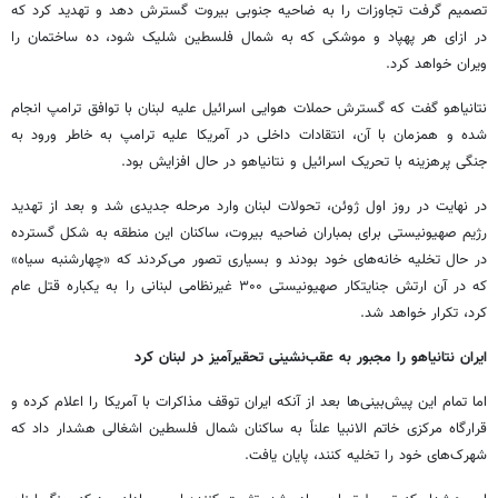
تصمیم گرفت تجاوزات را به ضاحیه جنوبی بیروت گسترش دهد و تهدید کرد که
در ازای هر پهپاد و موشکی که به شمال فلسطین شلیک شود، ده ساختمان را
ویران خواهد کرد.
نتانیاهو گفت که گسترش حملات هوایی اسرائیل علیه لبنان با توافق ترامپ انجام
شده و همزمان با آن، انتقادات داخلی در آمریکا علیه ترامپ به خاطر ورود به
جنگی پرهزینه با تحریک اسرائیل و نتانیاهو در حال افزایش بود.
در نهایت در روز اول ژوئن، تحولات لبنان وارد مرحله جدیدی شد و بعد از تهدید
رژیم صهیونیستی برای بمباران ضاحیه بیروت، ساکنان این منطقه به شکل گسترده
در حال تخلیه خانه‌های خود بودند و بسیاری تصور می‌کردند که «چهارشنبه سیاه»
که در آن ارتش جنایتکار صهیونیستی ۳۰۰ غیرنظامی لبنانی را به یکباره قتل عام
کرد، تکرار خواهد شد.
ایران نتانیاهو را مجبور به عقب‌نشینی تحقیرآمیز در لبنان کرد
اما تمام این پیش‌بینی‌ها بعد از آنکه ایران توقف مذاکرات با آمریکا را اعلام کرده و
قرارگاه مرکزی خاتم الانبیا علناً به ساکنان شمال فلسطین اشغالی هشدار داد که
شهرک‌های خود را تخلیه کنند، پایان یافت.