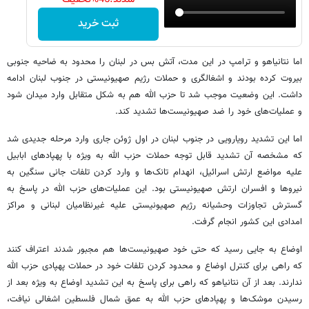
ثبت خرید
اما نتانیاهو و ترامپ در این مدت، آتش بس در لبنان را محدود به ضاحیه جنوبی
بیروت کرده بودند و اشغالگری و حملات رژیم صهیونیستی در جنوب لبنان ادامه
داشت. این وضعیت موجب شد تا حزب الله هم به شکل متقابل وارد میدان شود
و عملیات‌های خود را ضد صهیونیست‌ها تشدید کند.
اما این تشدید رویارویی در جنوب لبنان در اول ژوئن جاری وارد مرحله جدیدی شد
که مشخصه آن تشدید قابل توجه حملات حزب الله به ویژه با پهپادهای ابابیل
علیه مواضع ارتش اسرائیل، انهدام تانک‌ها و وارد کردن تلفات جانی سنگین به
نیروها و افسران ارتش صهیونیستی بود. این عملیات‌های حزب الله در پاسخ به
گسترش تجاوزات وحشیانه رژیم صهیونیستی علیه غیرنظامیان لبنانی و مراکز
امدادی این کشور انجام گرفت.
اوضاع به جایی رسید که حتی خود صهیونیست‌ها هم مجبور شدند اعتراف کنند
که راهی برای کنترل اوضاع و محدود کردن تلفات خود در حملات پهپادی حزب الله
ندارند. بعد از آن نتانیاهو که راهی برای پاسخ به این تشدید اوضاع به ویژه بعد از
رسیدن موشک‌ها و پهپادهای حزب الله به عمق شمال فلسطین اشغالی نیافت،