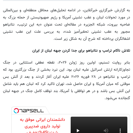
به گزارش خبرگزاری خبرآنلاین، در ادامه تحلیل‌های محافل منطقه‌ای و بین‌المللی
در مورد تحولات لبنان و عقب نشینی آمریکا و رژیم صهیونیستی از حمله بزرگ به
ضاحیه بیروت، شبکه الجزیره در مقاله‌ای تحت عنوان «به این ترتیب، نتانیاهو
مجبور به عقب نشینی تحقیرآمیز شد»، به بررسی علت این عقب نشینی
اشغالگران پرداخته که شرح آن به شکل زیر است.
تلاش ناکام ترامپ و نتانیاهو برای جدا کردن جبهه لبنان از ایران
بنابر روایت تسنیم، اولین روز ژوئن ۲۰۲۶، نقطه عطفی استثنایی در جنگ
تجاوزکارانه ارتش اسرائیل علیه لبنان بود. این نبرد بخشی از جنگ بزرگتری بود که
ترامپ و نتانیاهو در ۲۸ فوریه ۲۰۲۶ علیه ایران آغاز کردند و بعد از آتش بس
موقتی که میان آمریکا و ایران حاصل شد، تهران تاکید کرد که لبنان هم باید شامل
این آتش بس باشد و در هر توافقی با آمریکا، بند توقف کامل جنگ در جبهه لبنان
گنجانده می‌شود.
دانشمندان ایرانی موفق به
تولید داروی ضدپیری
شدند!45%تخفیف