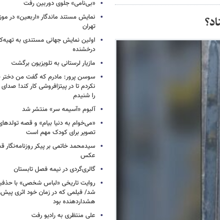
«بی‌نامی» جلوی دوربین رفت
نمایش مستند ماندگار «اربعین» در مو
اد؟
تهران
اولین نمایش جهانی مستندی به تهیه‌کن
درخشنده
مازیار لرستانی به تلویزیون برگشت
سوسن پرور: مادرم که گفت من دختر 
نکردم تا در پیتزافروشی کار کند! صد
را شنیدم
آلبوم «آسیمه سر» منتشر شد
«می‌خوام به دنیا بیام» و قصه تولده
تصویر برای کودک مهم است
سیدمحمد خاتمی بر پیکر روزنامه‌نگار قد
عکس
گالری‌گردی در نیمه فصل تابستان
روایت تاریخی «لباس شخصی» با حذفیا
شد/ فیلمی که در زمان خود اثری پیش‌ر
هشداردهنده بود
علی منتظری به رادیو رفت