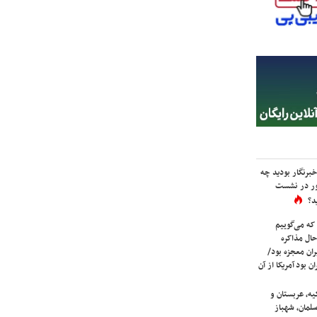
برنگار بودید چه
ور در نشست
د؟
که می‌گوییم
حال مذاکره
ران معجزه بود/
ن بود آمریکا از آن
یه، عربستان و
لمان، شهباز