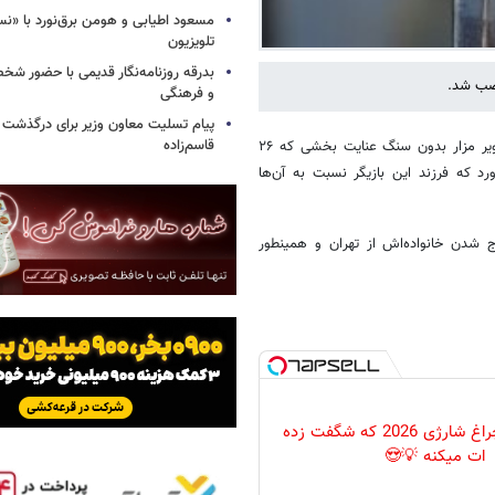
مسعود اطیابی و هومن برق‌نورد با «ن
تلویزیون
بدرقه روزنامه‌نگار قدیمی با حضور ش
و فرهنگی
پیام تسلیت معاون وزیر برای درگذشت ا
قاسم‌زاده
به گزارش خبرگزاری خبرآنلاین به نقل از ایسنا، در روزهای گذشته انتشار تصویر مزار بدون سنگ عنایت بخشی که ۲۶
د که فرزند این بازیگر نسبت به آن‌ها
 شدن خانواده‌اش از تهران و همینطور
پرکاربردترین چراغ شارژی 2026 که شگفت زده
ات میکنه 💡😍