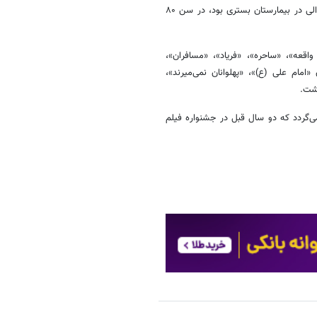
عنایت بخشی صبح ۲۶ بهمن ماه سال ۱۴۰۴ پس از اینکه چند ماه به طور متوالی در بیمارستان بستری بود، در سن ۸۰
شی»، «روز واقعه»، «ساحره»، «فریاد»، «مسافران»،
امام علی (ع)»، «پهلوانان نمی‌میرند»،
اشت.
ی‌گردد که دو سال قبل در جشنواره فیلم