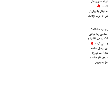
ز امضای پیمان
ندند
لبنان با ایران /
ی با حزب نزدیک
 جدید منطقه /
اسلامی چه پیامی
لث ریاض، آنکارا و
 امنیتی غرب
ان ارسال اسلحه
شد / تد کروز:
روی کار بیاید یا
جز جمهوری