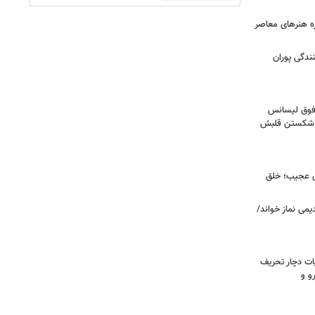
زه هنرهای معاصر
ندگی پوران
فوق‌ لیسانس
ای شکستن قلبش
ای عجیب؛ خلق
یمی نماز خواند/
ت دچار تحریف
و و