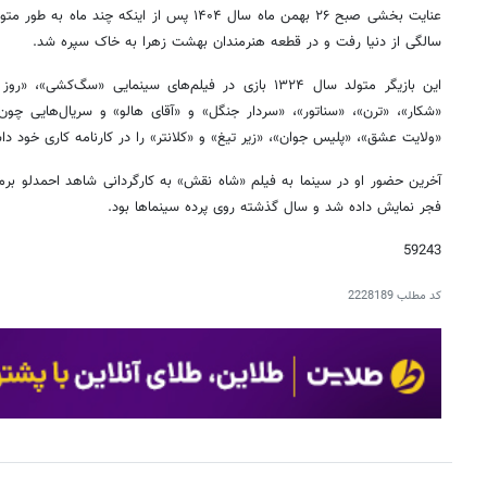
سالگی از دنیا رفت و در قطعه هنرمندان بهشت زهرا به خاک سپره شد.
این بازیگر متولد سال ۱۳۲۴ بازی در فیلم‌های سینمایی «سگ‌ک
«شکار»، «ترن»، «سناتور»، «سردار جنگل» و «آقای هالو» و سریال‌هایی چون «
«ولایت عشق»، «پلیس جوان»، «زیر تیغ» و «کلانتر» را در کارنامه کاری خود د
آخرین حضور او در سینما به فیلم «شاه نقش» به کارگردانی شاهد احمدلو برم
فجر نمایش داده شد و سال گذشته روی پرده سینماها بود.
59243
کد مطلب
2228189