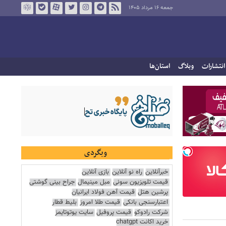
جمعه ۱۶ مرداد ۱۴۰۵
انتشارات
وبلاگ
استان‌ها
وبگردی
خبرآنلاین
راه نو آنلاین
بازی آنلاین
قیمت تلویزیون سونی
مبل مینیمال
جراح بینی گوشتی
پرشین هتل
قیمت آهن فولاد ایرانیان
اعتبارسنجی بانکی
قیمت طلا امروز
بلیط قطار
شرکت رادوکو
قیمت پروفیل
سایت یوتوتایمز
خرید اکانت chatgpt