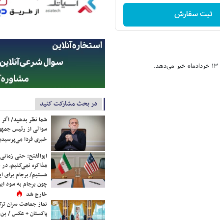
ثبت سفارش
در بحث مشارکت کنید
شما نظر بدهید/ اگر خ
سوالی از رئیس جمه
خبری فردا می‌پرسیدی
ابوالفتح: حتی زمانی 
مذاکره نمی‌کنیم، در 
هستیم/ برجام برای ای
چون برجام به سود ایرا
خارج شد
نماز جماعت سران ترک
پاکستان + عکس / بن‌س