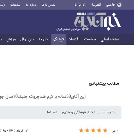
فارسی
العربية
English
تماس با ما
درباره ما
تبلیغات
آرشی
صفحه اصلی
سیاست
اقتصاد
فرهنگ
جامعه
بین‌الملل
ورزش
تا
مطالب پیشنهادی
این آقای58ساله با کرم ضدچروک جلبک10سال جوان شد(سفارش با تخفیف)
صفحه اصلی
اخبار فرهنگی و هنری
سینما
۱۳ خرداد ۱۴۰۵ - ۱۵:۴۵
۱ نفر